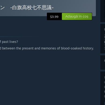
ョン -白旗高校七不思議-
Adaugă în coș
$3.99
f past lives?
ed between the present and memories of blood-soaked history.