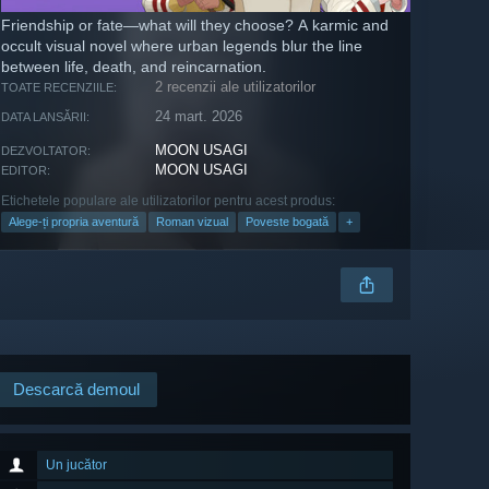
Friendship or fate—what will they choose? A karmic and
occult visual novel where urban legends blur the line
between life, death, and reincarnation.
2 recenzii ale utilizatorilor
TOATE RECENZIILE:
24 mart. 2026
DATA LANSĂRII:
MOON USAGI
DEZVOLTATOR:
MOON USAGI
EDITOR:
Etichetele populare ale utilizatorilor pentru acest produs:
Alege-ți propria aventură
Roman vizual
Poveste bogată
+
Descarcă demoul
Un jucător