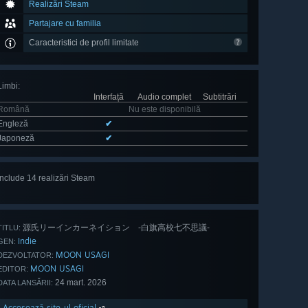
Realizări Steam
Partajare cu familia
Caracteristici de profil limitate
Limbi
:
Interfață
Audio complet
Subtitrări
Română
Nu este disponibilă
Engleză
✔
Japoneză
✔
Include 14 realizări Steam
Vezi tot:
(14)
源氏リーインカーネイション -白旗高校七不思議-
TITLU:
Indie
GEN:
MOON USAGI
DEZVOLTATOR:
MOON USAGI
EDITOR:
24 mart. 2026
DATA LANSĂRII:
Accesează site-ul oficial