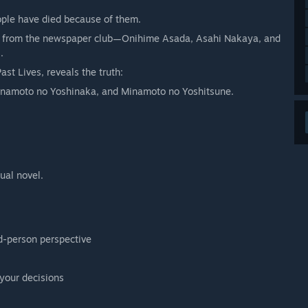
ople have died because of them.
irls from the newspaper club—Onihime Asada, Asahi Nakaya, and
.
ast Lives, reveals the truth:
Minamoto no Yoshinaka, and Minamoto no Yoshitsune.
ual novel.
rd-person perspective
your decisions