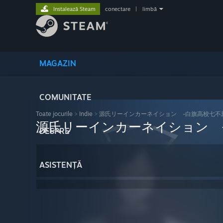
Instalează Steam
conectare
|
limbă
MAGAZIN
COMUNITATE
Toate jocurile
>
Indie
>
源氏リーインカーネイション -白旗高校七不
源氏リーインカーネイション 
DESPRE
ASISTENȚĂ