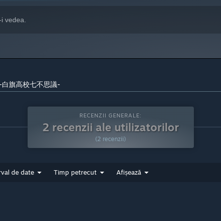
-i vedea.
ョン -白旗高校七不思議-
RECENZII GENERALE:
2 recenzii ale utilizatorilor
(2 recenzii)
rval de date
Timp petrecut
Afișează