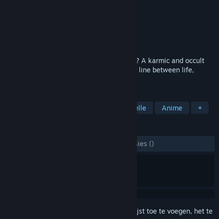
議-
Ontwikkelaar
MOON USAGI
Uitgever
MOON USAGI
Uitgebracht
24 mrt 2026
Friendship or fate—what will they choose? A karmic and occult
visual novel where urban legends blur the line between life,
death, and reincarnation.
TAGS
Kies je eigen avontuur
Visuele novelle
Anime
+
RECENSIES
ZONDER TIJDLIMIET:
2 gebruikersrecensies
()
Meld je aan
om dit artikel aan je verlanglijst toe te voegen, het te