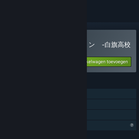
volgen of te negeren
源氏リーインカーネイション -白旗高校
七不思議- kopen
Aan winkelwagen toevoegen
$3.99
FUNCTIES
Singleplayer
Steam-prestaties
Gezinsbibliotheek
Profielfuncties beperkt