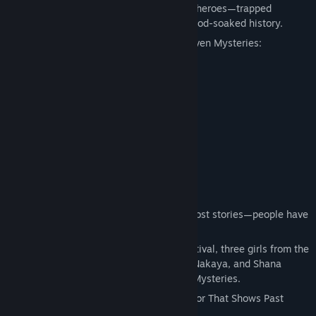
Titel:
源氏リーインカーネイション -白旗高校七不思議-
This is the story of girls—of reincarnated heroes—trapped
Genre:
Indie
between the present and memories of blood-soaked history.
Uitgavedatum:
24 mrt 2026
Shirahata High School is known for its Seven Mysteries:
The Mirror That Reveals Past Lives
The Swapping Anatomy Model
Hanako on the Rooftop
The Tree of Wishes and Curses
The Ghost of a Fallen Samurai
The Door That Never Opens
…and more.
Rumors say these aren't just harmless ghost stories—people have
died because of them.
To recruit new members at the school festival, three girls from the
newspaper club—Onihime Asada, Asahi Nakaya, and Shana
Kyōzuka—begin investigating the Seven Mysteries.
But the first legend they explore, the Mirror That Shows Past
Lives, reveals the truth: