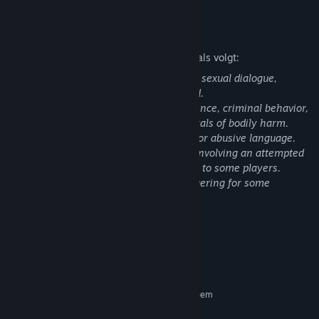
Beschrijving inhoud voor volwassenen
De ontwikkelaars omschrijven de inhoud als volgt:
This game includes strong language and sexual dialogue,
though no direct sexual acts are depicted.
It contains scenes involving graphic violence, criminal behavior,
depictions of suicide, and explicit portrayals of bodily harm.
Some dialogue features sexually explicit or abusive language.
Additionally, the story includes a scene involving an attempted
sexual assault, which may be distressing to some players.
These themes may be disturbing or triggering for some
audiences.
Player discretion is advised.
Systeemeisen
MINIMUM:
Vereist een 64-bitsprocessor en -besturingssysteem
Windows7 or higher.
BESTURINGSSYSTEEM: