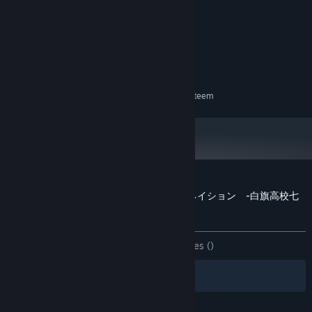
2.0 Ghz 64-bit Intel-compatible
PROCESSOR:
2 GB RAM
GEHEUGEN:
Integrated graphics
GRAFISCHE KAART:
Versie 11
DIRECTX:
500 MB beschikbare ruimte
OPSLAGRUIMTE:
AANBEVOLEN:
Vereist een 64-bitsprocessor en -besturingssysteem
Klantenrecensies voor 源氏リーインカーネイション -白旗高校七
不思議-
Over gebruikersrecensies
Je voorkeuren
ZONDER TIJDLIMIET:
2 gebruikersrecensies
()
Filters
Jouw talen