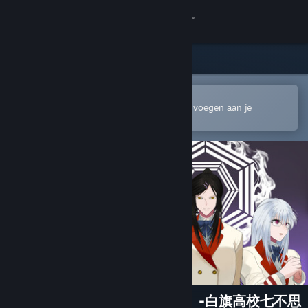
Inloggen
Winkel
Community
In de mobiele Steam-app openen
Om gemakkelijk te kopen of toe te voegen aan je
verlanglijst
Over
Ondersteuning
Taal wijzigen
Download de mobiele Steam-app
Desktopwebsite weergeven
源氏リーインカーネイション -白旗高校七不思