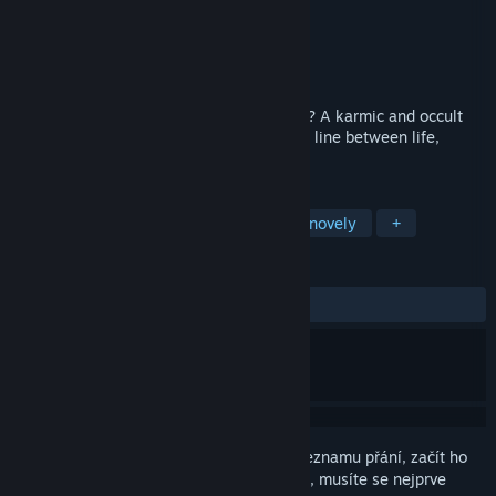
Vývojář
MOON USAGI
Vydavatel
MOON USAGI
Vydání
24. bře. 2026
Friendship or fate—what will they choose? A karmic and occult
visual novel where urban legends blur the line between life,
death, and reincarnation.
ZNAČKY
S rozhodováním o příběhu
Vizuální novely
+
RECENZE
VŠECHNY:
2 uživatelských recenzí
()
Abyste si mohli tento produkt přidat do seznamu přání, začít ho
sledovat nebo ho zařadit mezi ignorované, musíte se nejprve