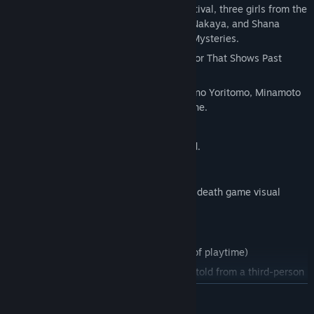
To recruit new members at the school festival, three girls from the
newspaper club—Onihime Asada, Asahi Nakaya, and Shana
Kyōzuka—begin investigating the Seven Mysteries.
But the first legend they explore, the Mirror That Shows Past
Lives, reveals the truth:
They are the reincarnations of Minamoto no Yoritomo, Minamoto
no Yoshinaka, and Minamoto no Yoshitsune.
Old grudges awaken.
The investigation becomes a battleground.
The Seven Mysteries become weapons.
An occult × reincarnation × psychological death game visual
novel.
Features
Mid-length visual novel (approx. 6 hours of playtime)
Set in 2025, covering two intense weeks told from a third-person
perspective
ZJISTIT VÍCE
(but major choices are left to the player)