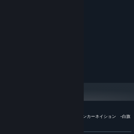
Systémové požadavky
MINIMÁLNÍ:
Vyžaduje 64bitový procesor a operační systém
Windows7 or higher.
OS:
2.0 Ghz 64-bit Intel-compatible
PROCESOR:
2 GB RAM
PAMĚŤ:
Integrated graphics
GRAFICKÁ KARTA:
Verze 11
DIRECTX:
500 MB volného místa
PEVNÝ DISK:
DOPORUČENÉ:
Vyžaduje 64bitový procesor a operační systém
Uživatelské recenze produktu 源氏リーインカーネイション -白旗
高校七不思議-
Informace o recenzích
Vaše předvolby