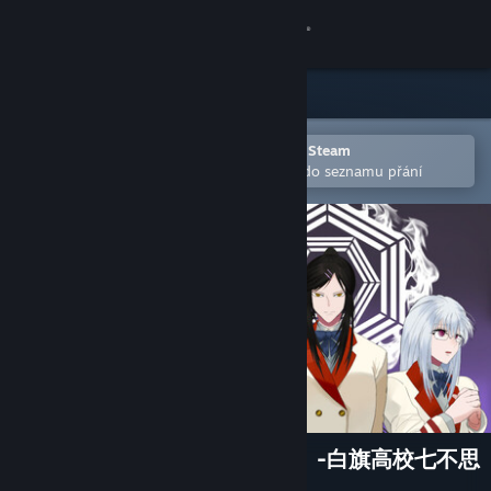
Přihlásit se
Obchod
Komunita
Otevřete v mobilní aplikaci služby Steam
Pro snazší zakoupení nebo přidání do seznamu přání
Informace
Podpora
Změnit jazyk
Mobilní aplikace služby Steam
Desktopová verze stránky
源氏リーインカーネイション -白旗高校七不思
議-