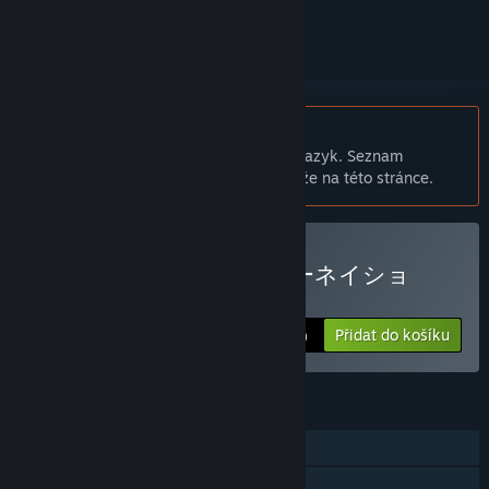
přihlásit
.
Čeština není podporována
Tento produkt nepodporuje Váš místní jazyk. Seznam
podporovaných jazyků je k dispozici níže na této stránce.
Zakoupit 源氏リーインカーネイショ
ン -白旗高校七不思議-
Přidat do košíku
$3.99
FUNKCE
Režim pro jednoho hráče
Achievementy