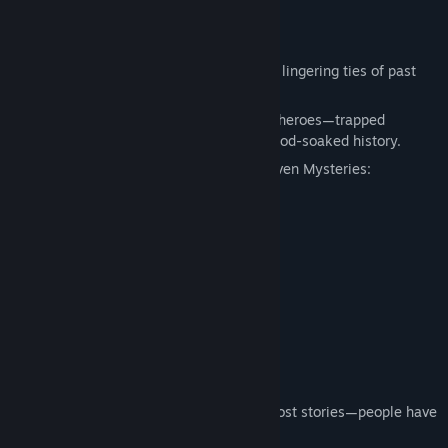
Zobrazit diskuze
Informace o hře
Vyhledat komunitní skupiny
What will they choose—friendship, or the lingering ties of past
lives?
Název:
源氏リーインカーネイション -白旗高校七不思議-
This is the story of girls—of reincarnated heroes—trapped
Žánr:
Nezávislé
between the present and memories of blood-soaked history.
Datum vydání:
24. bře. 2026
Shirahata High School is known for its Seven Mysteries:
The Mirror That Reveals Past Lives
The Swapping Anatomy Model
Hanako on the Rooftop
The Tree of Wishes and Curses
The Ghost of a Fallen Samurai
The Door That Never Opens
…and more.
Rumors say these aren't just harmless ghost stories—people have
died because of them.