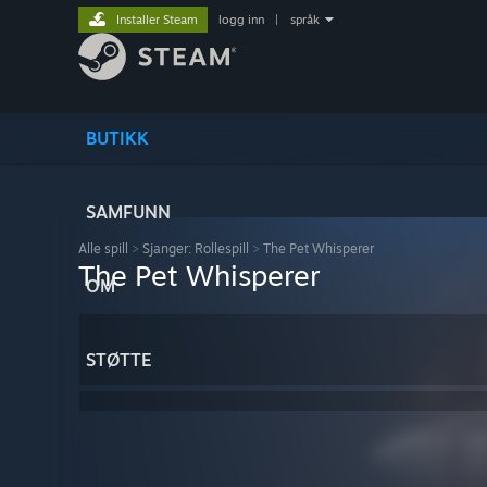
Installer Steam
logg inn
|
språk
BUTIKK
SAMFUNN
Alle spill
>
Sjanger: Rollespill
>
The Pet Whisperer
The Pet Whisperer
OM
STØTTE