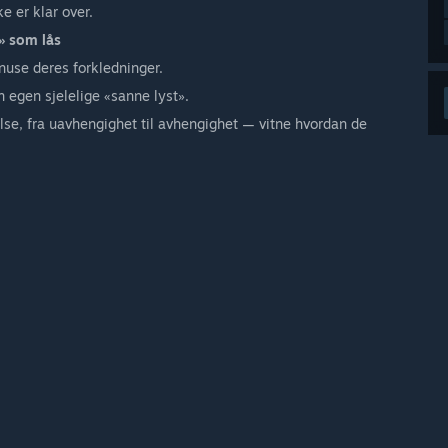
e er klar over.
» som lås
knuse deres forkledninger.
in egen sjelelige «sanne lyst».
else, fra uavhengighet til avhengighet — vitne hvordan de