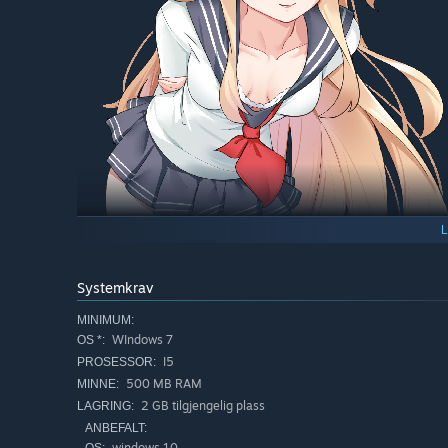
Systemkrav
MINIMUM:
Den uskyldige lillesøsteren: Usladdhet med ekshibisjon
WIndows 7
OS *:
sett.
I5
PROSESSOR:
500 MB RAM
MINNE:
2 GB tilgjengelig plass
LAGRING:
ANBEFALT:
windows 10