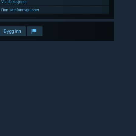
Vis diskusjoner
Finn samfunnsgrupper
Bygg inn