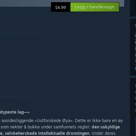
Legg i handlevogn
$4.99
s dypeste lag—»
en avsidesliggende «Uutforskede Øya». Dette er ikke bare en øy
r som nekter å bukke under samfunnets regler:
den uskyldige
le, selvbeherskede intellektuelle dronningen
. Under deres