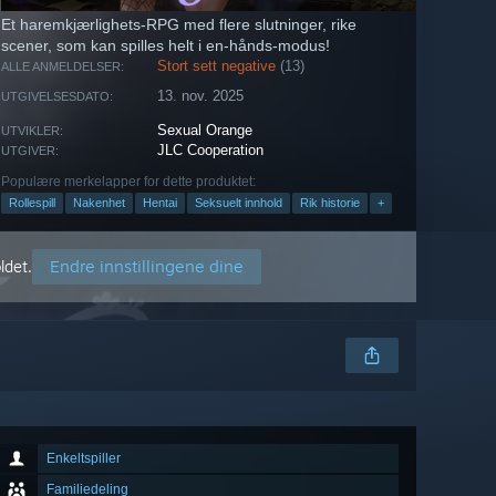
Et haremkjærlighets-RPG med flere slutninger, rike
scener, som kan spilles helt i en-hånds-modus!
Stort sett negative
(13)
ALLE ANMELDELSER:
13. nov. 2025
UTGIVELSESDATO:
Sexual Orange
UTVIKLER:
JLC Cooperation
UTGIVER:
Populære merkelapper for dette produktet:
Rollespill
Nakenhet
Hentai
Seksuelt innhold
Rik historie
+
Endre innstillingene dine
ldet.
Enkeltspiller
Familiedeling