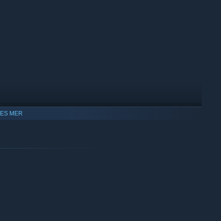
LES MER
istiske lyster, en umoralsk blomst som lengter etter å bli