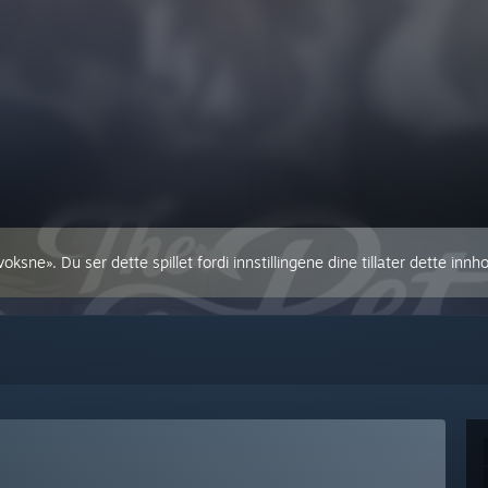
ksne». Du ser dette spillet fordi innstillingene dine tillater dette innho