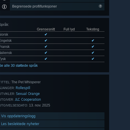
Begrensede profilfunksjoner
Språk
:
Grensesnitt
Full lyd
Teksting
Norsk
✔
Engelsk
✔
✔
Fransk
✔
✔
Italiensk
✔
✔
Tysk
✔
✔
Se alle 30 støttede språk
The Pet Whisperer
TITTEL:
Rollespill
SJANGER:
Sexual Orange
UTVIKLER:
JLC Cooperation
UTGIVER:
13. nov. 2025
UTGIVELSESDATO:
Vis oppdateringslogg
Les beslektede nyheter