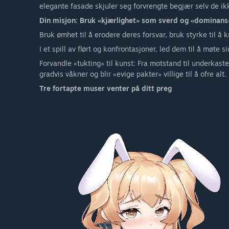
elegante fasade skjuler seg forvrengte begjær selv de ikk
Din misjon: Bruk «kjærlighet» som sverd og «dominans
Bruk ømhet til å erodere deres forsvar, bruk styrke til å 
I et spill av flørt og konfrontasjoner, led dem til å møte s
Forvandle «tukting» til kunst: Fra motstand til underkast
gradvis våkner og blir «evige pakter» villige til å ofre alt.
Tre fortapte muser venter på ditt preg