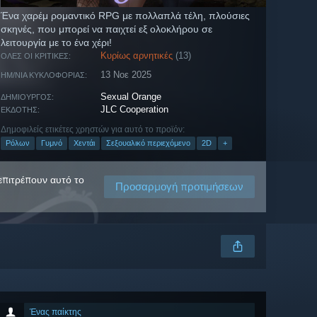
Ένα χαρέμ ρομαντικό RPG με πολλαπλά τέλη, πλούσιες
σκηνές, που μπορεί να παιχτεί εξ ολοκλήρου σε
λειτουργία με το ένα χέρι!
Κυρίως αρνητικές
(13)
ΌΛΕΣ ΟΙ ΚΡΙΤΙΚΈΣ:
13 Νοε 2025
ΗΜ/ΝΊΑ ΚΥΚΛΟΦΟΡΊΑΣ:
Sexual Orange
ΔΗΜΙΟΥΡΓΌΣ:
JLC Cooperation
ΕΚΔΌΤΗΣ:
Δημοφιλείς ετικέτες χρηστών για αυτό το προϊόν:
Ρόλων
Γυμνό
Χεντάι
Σεξουαλικό περιεχόμενο
2D
+
 επιτρέπουν αυτό το
Προσαρμογή προτιμήσεων
Ένας παίκτης