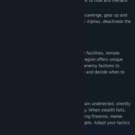
provided cover and protection for The PACK to hide and menace
the world.
Your mission: Enter the H.A.Z.E, explore, scavenge, gear up and
build a base of operations. Hunt The PACK Alphas, deactivate the
H.A.Z.E and save the world.
INFILTRATE THE UNKNOWN
Explore a massive world filled with enemy facilities, remote
outposts and untamed wilderness. Every region offers unique
dangers, valuable resources, wildlife and enemy factions to
outsmart. Stay hidden, gather intelligence and decide when to
avoid conflict or strike from the shadows.
MASTER STEALTH AND COMBAT
Use the shadows, sound and cover to remain undetected, silently
eliminate enemies or bypass them entirely. When stealth fails,
engage in intense third-person combat using firearms, melee
weapons, explosives and specialized gadgets. Adapt your tactics
and loadout to every encounter.