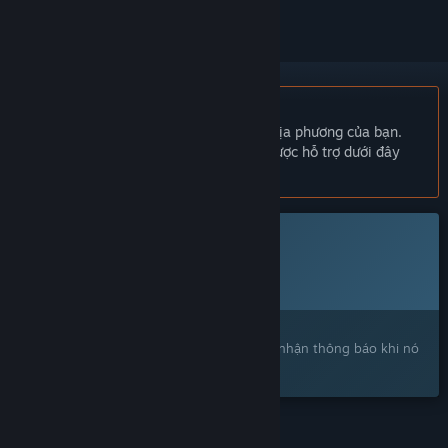
Không hỗ trợ ngôn ngữ Tiếng Việt
Sản phẩm này không hỗ trợ ngôn ngữ địa phương của bạn.
Vui lòng xem lại danh sách ngôn ngữ được hỗ trợ dưới đây
trước khi mua.
Trò chơi này chưa có trên Steam
Ngày dự kiến phát hành:
Sắp công bố
Bạn quan tâm?
Hãy thêm trò chơi vào danh sách ước và nhận thông báo khi nó
ra mắt trên Steam.
TÍNH NĂNG