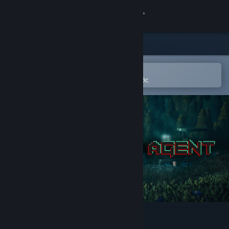
Đăng nhập
Cửa hàng
Cộng đồng
Mở bằng ứng dụng Steam di động
Để dễ dàng thêm vào danh sách ước
Thông tin
Hỗ trợ
Thay đổi ngôn ngữ
Cài ứng dụng Steam di động
Xem web cho desktop
Zero State Agent