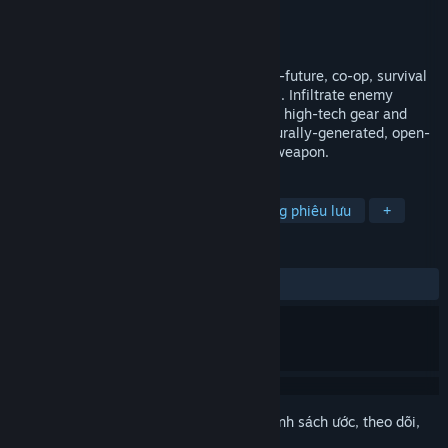
Nhà phát triển
Fortress Games
Nhà phát hành
Fortress Games
Phát hành
Sắp công bố
Zero State Agent is a stealth-action, near-future, co-op, survival
game set the hostile Canadian wilderness. Infiltrate enemy
outposts, build a base of operations, craft high-tech gear and
unravel the mystery that cloaks a procedurally-generated, open-
world, where shadows are your greatest weapon.
THEO NHÃN
Hành động
Phiêu lưu
Hành động phiêu lưu
+
ĐÁNH GIÁ
Không có đánh giá người dùng
Đăng nhập
để thêm sản phẩm này vào danh sách ước, theo dõi,
hoặc đánh dấu nó thành "đã phớt lờ"