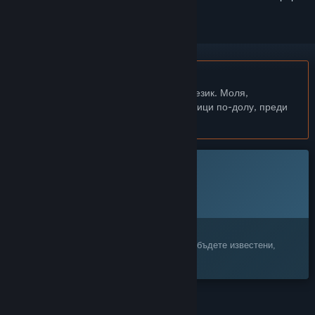
Български език не се поддържа
Този продукт не поддържа родния Ви език. Моля,
прегледайте списъка с поддържани езици по-долу, преди
да го купите
Тази игра все още не е достъпна в Steam
Планирана дата за издаване:
Неоповестено
Заинтересовани сте?
Добавете я към своя списък с желания и бъдете известени,
когато стане достъпна.
ХАРАКТЕРИСТИКИ