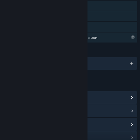
Самостоятелна игра
Кооперативна на линия
Семейно споделяне
Ограничени профилни характеристики
ЕЗИЦИ
Поддържани езици: 1
ВРЪЗКИ И ИНФОРМАЦИЯ
Преглед на обществения център
Преглед на обновленията
Преглед на свързаните новини
Преглед на дискусиите