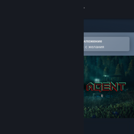
Вписване
Магазин
Общност
Отваряне в мобилното Steam приложение
За лесно добавяне към списъка Ви с желания
Относно
Поддръжка
Смяна на езика
Сдобийте се с мобилното Steam приложение
Преглед на сайта за настолни компютри
Zero State Agent