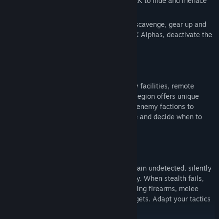
provided cover and protection for The PACK to hide and menace
the world.
Your mission: Enter the H.A.Z.E, explore, scavenge, gear up and
build a base of operations. Hunt The PACK Alphas, deactivate the
H.A.Z.E and save the world.
INFILTRATE THE UNKNOWN
Explore a massive world filled with enemy facilities, remote
outposts and untamed wilderness. Every region offers unique
dangers, valuable resources, wildlife and enemy factions to
outsmart. Stay hidden, gather intelligence and decide when to
avoid conflict or strike from the shadows.
MASTER STEALTH AND COMBAT
Use the shadows, sound and cover to remain undetected, silently
eliminate enemies or bypass them entirely. When stealth fails,
engage in intense third-person combat using firearms, melee
weapons, explosives and specialized gadgets. Adapt your tactics
and loadout to every encounter.