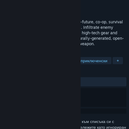
Разработчик
Fortress Games
Издател
Fortress Games
Издадена на
Неоповестено
Zero State Agent is a stealth-action, near-future, co-op, survival
game set the hostile Canadian wilderness. Infiltrate enemy
outposts, build a base of operations, craft high-tech gear and
unravel the mystery that cloaks a procedurally-generated, open-
world, where shadows are your greatest weapon.
ТАГОВЕ
Екшъни
Приключенски
Екшън приключенски
+
РЕЦЕНЗИИ
Няма потребителски рецензии
Впишете се
, за да добавите този артикул към списъка си с
желания, да го последвате или да го отбележите като игнориран