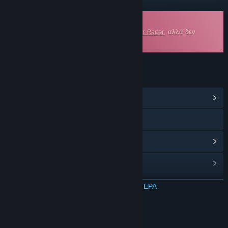
Μουσική υπόκρουση προς λήψη
Αυτό είναι επιπλέον περιεχόμενο για το
Star Racer
, αλλά δεν
περιλαμβάνει το βασικό παιχνίδι.
ΣΎΝΔΕΣΜΟΙ ΚΑΙ ΠΛΗΡΟΦΟΡΊΕΣ
Προβολή κέντρου Κοινότητας
Εγχειρίδιο
Ιστορικό ενημερώσεων
Σχετικά νέα
Ομάδες της Κοινότητας
ΔΙΑΒΑΣΤΕ ΠΕΡΙΣΣΟΤΕΡΑ
Τίτλος:
Star Racer Soundtrack
Σχετικά με αυτό το περιεχόμενο
Ημ/νία κυκλοφορίας:
6 Μαρ 2026