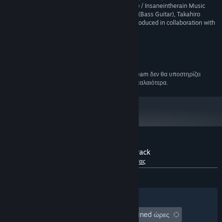
(Horms, Winds), Carlos Eiene / Insaneintherain Music
(Saxophone), Joe Calderone (Bass Guitar), Takahiro
Obata (Piano). Soundtrack produced in collaboration with
Interleave Inc.
Απαιτήσεις συστήματος
Από τις 15 Φεβρουαρίου 2024, η εφαρμογή Steam δεν θα υποστηρίζει
*
πλέον παιχνίδια των 32 bit, ούτε macOS 10.14 ή παλαιότερα.
Κριτικές πελατών για το Star Racer Soundtrack
Σχετικά με τις κριτικές χρηστών
Οι προτιμήσεις σας
ΌΛΕΣ:
1 κριτικές χρηστών
()
Φίλτρα
Οι γλώσσες σας
Χρόνος παιχνιδιού:
undefined έως undefined ώρες