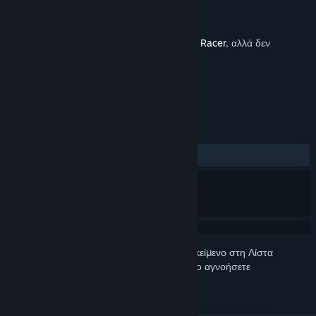
Δημιουργός
Whatnot Games
Εκδότης
Whatnot Games
Κυκλοφορία
6 Μαρ 2026
Αυτό είναι επιπλέον περιεχόμενο για το
Star Racer
, αλλά δεν
περιλαμβάνει το βασικό παιχνίδι.
ΚΡΙΤΙΚΈΣ
ΌΛΕΣ:
1 κριτικές χρηστών
()
Συνδεθείτε
για να προσθέσετε αυτό το αντικείμενο στη Λίστα
Επιθυμιών σας, να το ακολουθήσετε ή να το αγνοήσετε