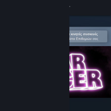
Σύνδεση
Κατάστημα
Κοινότητα
Άνοιγμα στην εφαρμογή Steam για κινητές συσκευές
Για εύκολη αγορά ή προσθήκη στη Λίστα Επιθυμιών σας
Σχετικά
Υποστήριξη
Αλλαγή γλώσσας
Αποκτήστε την εφαρμογή Steam για κινητές συσκευές
Προβολή ιστοσελίδας για υπολογιστές
Star Racer Soundtrack