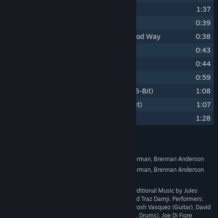
12
Race To the Death
1:37
13
Too Much Death, In That You Died
0:39
14
An Abundance of Death, But In a Good Way
0:38
15
Loooser!
0:43
16
You Won!
0:44
17
Yes, You Are Number One!
0:59
18
(Bonus) Hypervelocity Speedway (16-Bit)
1:08
19
(Bonus) Show Me Your Moves (16-Bit)
1:07
20
(Bonus) Starlight (16-Bit)
1:28
Συντελεστές
Grant Kirkhope, Mason Lieberman, Brennan Anderson
ΚΑΛΛΙΤΈΧΝΗΣ:
Grant Kirkhope, Mason Lieberman, Brennan Anderson
ΣΥΝΘΈΤΗΣ:
Whatnot Games
ΔΙΣΚΟΓΡΑΦΙΚΉ:
ΆΛΛΟΙ
Mastered by Jett Galindo. Additional Music by Jules
ΣΥΝΤΕΛΕΣΤΈΣ:
Conroy, Antonio Gradanti, and Traz Damji. Performers:
Zaid Tabani (Lyrics, Vocals), Josh Vasquez (Guitar), David
Gibson McLean (Guitar, Bass, Drums), Joe Di Fiore