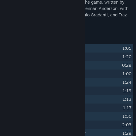
The Star Racer OST features tracks from the game, written by
Grant Kirkhope, Mason Lieberman, and Brennan Anderson, with
additional music from Jules Conroy, Antonio Gradanti, and Traz
Damji.
Σειρά κομματιών
1
Hypervelocity Speedway
1:05
2
Show Me Your Moves
1:20
3
Adrenaline Pump
0:29
4
Yalla!
1:00
5
Ursa Avis (Legally Distinct)
1:24
6
Ultra-Galactic Spacestation
1:19
7
Starlight
1:13
8
Sunshine Coast
1:17
9
Frozone
1:50
10
Dice Roll Raceway
2:03
11
Your Machine Is a Golf Ball, Actually
1:29