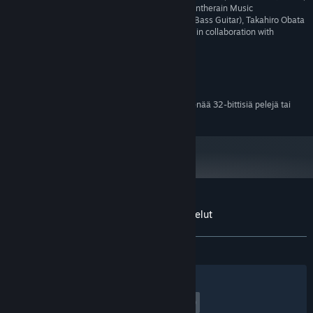
Winds), Carlos Eiene / Insaneintherain Music
(Saxophone), Joe Calderone (Bass Guitar), Takahiro Obata
(Piano). Soundtrack produced in collaboration with
Interleave Inc.
Järjestelmävaatimukset
15.2.24 alkaen Steam-asiakasohjelma ei tue enää 32-bittisiä pelejä tai
*
macOS-versiota 10.14 tai vanhempia.
Sovelluksen Star Racer Soundtrack arvostelut
Tietoa käyttäjäarvosteluista
Asetukset
YHTEENSÄ:
1 käyttäjäarvostelua
()
Suodattimet
Omat kielet
Peliaika:
undefined–undefined tuntia