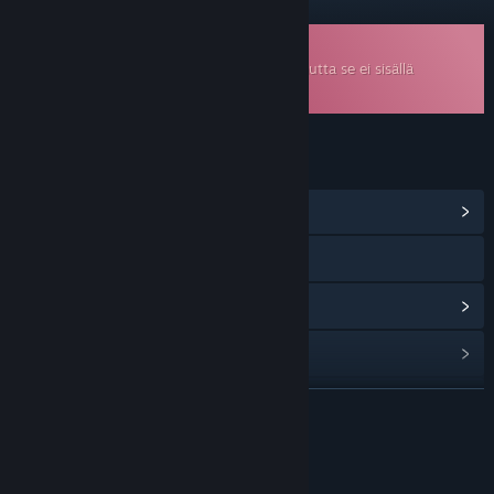
Ladattava ääniraita
Tämä on lisämateriaali pelille
Star Racer
, mutta se ei sisällä
emopeliä.
LINKIT JA LISÄTIETOA
Näytä yhteisökeskus
Näytä peliohje
Näytä päivityshistoria
Lisää aiheeseen liittyviä uutisia
Etsi ryhmiä
LUE LISÄÄ
Nimi:
Star Racer Soundtrack
Tietoa sisällöstä
Julkaisupäivä:
6.3.2026