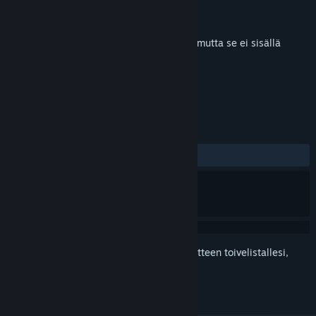
Kehittäjä
Whatnot Games
Julkaisija
Whatnot Games
Julkaistu
6.3.2026
Tämä on lisämateriaali pelille
Star Racer
, mutta se ei sisällä
emopeliä.
ARVOSTELUT
YHTEENSÄ:
1 käyttäjäarvostelua
()
Kirjautumalla sisään
voit lisätä tämän tuotteen toivelistallesi,
seurata sitä tai merkitä sen ohitetuksi