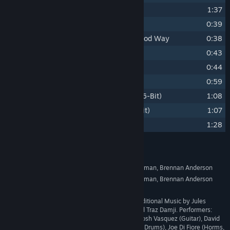
12
Race To the Death
1:37
13
Too Much Death, In That You Died
0:39
14
An Abundance of Death, But In a Good Way
0:38
15
Loooser!
0:43
16
You Won!
0:44
17
Yes, You Are Number One!
0:59
18
(Bonus) Hypervelocity Speedway (16-Bit)
1:08
19
(Bonus) Show Me Your Moves (16-Bit)
1:07
20
(Bonus) Starlight (16-Bit)
1:28
Tekijätiedot
Grant Kirkhope, Mason Lieberman, Brennan Anderson
ARTISTI:
Grant Kirkhope, Mason Lieberman, Brennan Anderson
SÄVELTÄJÄ:
Whatnot Games
LEVY-YHTIÖ:
MUUT
Mastered by Jett Galindo. Additional Music by Jules
TEKIJÄTIEDOT:
Conroy, Antonio Gradanti, and Traz Damji. Performers:
Zaid Tabani (Lyrics, Vocals), Josh Vasquez (Guitar), David
Gibson McLean (Guitar, Bass, Drums), Joe Di Fiore (Horms,