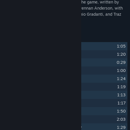
The Star Racer OST features tracks from the game, written by
Grant Kirkhope, Mason Lieberman, and Brennan Anderson, with
additional music from Jules Conroy, Antonio Gradanti, and Traz
Damji.
Kappalelista
1
Hypervelocity Speedway
1:05
2
Show Me Your Moves
1:20
3
Adrenaline Pump
0:29
4
Yalla!
1:00
5
Ursa Avis (Legally Distinct)
1:24
6
Ultra-Galactic Spacestation
1:19
7
Starlight
1:13
8
Sunshine Coast
1:17
9
Frozone
1:50
10
Dice Roll Raceway
2:03
11
Your Machine Is a Golf Ball, Actually
1:29