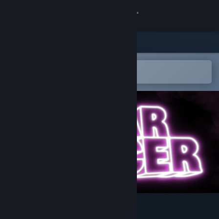
Kirjaudu sisään
Kauppa
Yhteisö
Avaa Steam-mobiilisovelluksessa
Helppo ostaa tai lisätä toivelistalle
Tietoa
Tuki
Vaihda kieli
Hanki Steam-mobiilisovellus
Näytä työpöytäsivusto
Star Racer Soundtrack