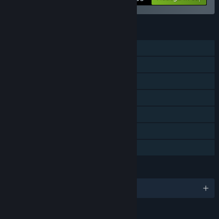
CARACTERISTICI
Un jucător
Mai mulți jucători
Conținut descărcabil
Realizări Steam
Steam Cloud
Statistici
Partajare cu familia
LIMBI
Limbi disponibile: 8
EVALUĂRI