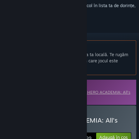
Conectează-te
pentru a adăuga acest articol în lista ta de dorințe,
a-l urmări sau a-l marca drept ignorat.
Nu este disponibil în limba: Română
Acest produs nu este disponibil în limba ta locală. Te rugăm
să consulți lista de mai jos cu limbile în care jocul este
disponibil înainte de achiziționare
Conținut descărcabil
Acest conținut necesită jocul de bază
MY HERO ACADEMIA: All’s
Justice
pe Steam pentru a putea fi jucat.
Cumpără MY HERO ACADEMIA: All’s
Justice - Season Pass
Adaugă în coș
$24.99