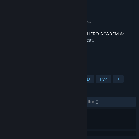
Pass
Dezvoltator
Byking Inc.
Editor
Bandai Namco Entertainment Inc.
Lansare
5 febr. 2026
Acest conținut necesită jocul de bază
MY HERO ACADEMIA:
All’s Justice
pe Steam pentru a putea fi jucat.
ETICHETE
Acțiune
Lupte 3D
Anime
3D
PvP
+
RECENZII
DINTOTDEAUNA:
4 recenzii ale utilizatorilor
()