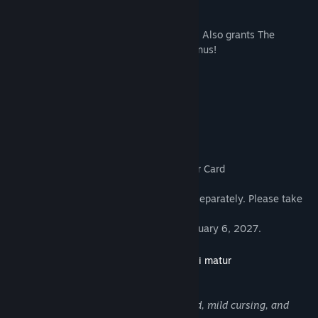
Data lansării:
5 febr. 2026
Despre acest conținut
Season Pass containing 5 DLC characters. Also grants The
Worldwide Star Card as a Season Pass bonus!
Season Pass includes:
• Playable Character Star and Stripe
• Playable Character Nana Shimura
• DLC Character 3
• DLC Character 4
• DLC Character 5
• Season Pass Bonus - The Worldwide Star Card
*This product also includes content sold separately. Please take
care to avoid duplicate purchases.
*DLC Characters will be available by February 6, 2027.
Descrierea conținutului destinat publicului matur
Dezvoltatorii descriu conținutul astfel:
This title features fantasy violence, blood, mild cursing, and