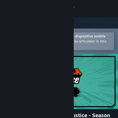
Conectează-te
Magazin
Comunitate
Deschide în aplicația Steam pentru dispozitive mobile
Facilitează achiziționarea și adăugarea articolelor în lista
de dorințe.
Despre
Asistență
Schimbă limba
Obține aplicația Steam pentru dispozitive mobile
Vezi site în versiunea pentru desktop
MY HERO ACADEMIA: All’s Justice - Season