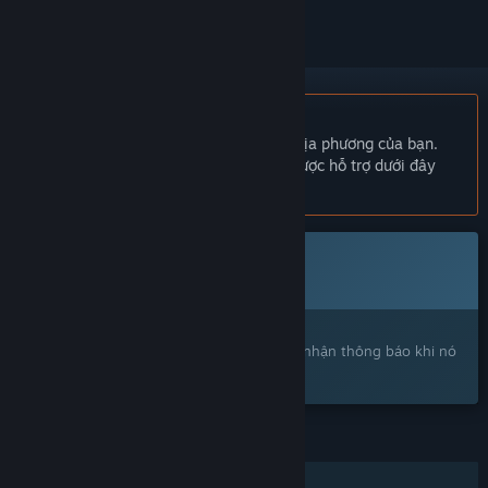
Không hỗ trợ ngôn ngữ Tiếng Việt
Sản phẩm này không hỗ trợ ngôn ngữ địa phương của bạn.
Vui lòng xem lại danh sách ngôn ngữ được hỗ trợ dưới đây
trước khi mua.
Trò chơi này chưa có trên Steam
Sắp ra mắt
Bạn quan tâm?
Hãy thêm trò chơi vào danh sách ước và nhận thông báo khi nó
ra mắt trên Steam.
TÍNH NĂNG
Chơi đơn