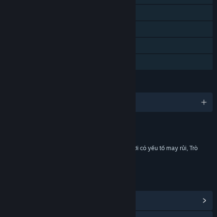
Phối hợp trực tuyến
Nhiều người đa nền tảng
Mua hàng trong ứng dụng
Chia sẻ gia đình
NGÔN NGỮ
Hỗ trợ 5 ngôn ngữ
Nội dung
Bao gồm yếu tố tương tác
Mua hàng trong trò chơi, Mua hàng trong trò chơi có yếu tố may rủi, Trò
chuyện trong trò chơi, Tương tác trên mạng
LIÊN KẾT & THÔNG TIN
Hiển thị trung tâm cộng đồng