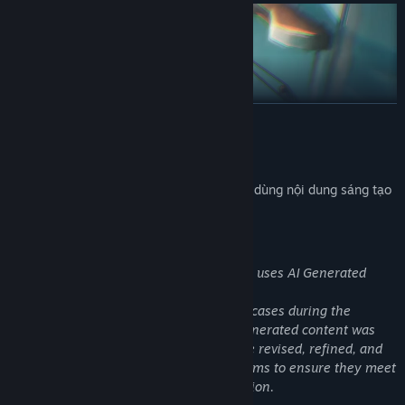
ĐỌC THÊM
Công bố về nội dung tạo bởi AI
Nhà phát triển mô tả cách trò chơi của họ dùng nội dung sáng tạo
bởi AI như sau:
AI Generated Content Disclosure
The developers describe how their game uses AI Generated
Content like this:
Generative AI tools were used in limited cases during the
production of certain game assets. AI-generated content was
not used as-is, and any such assets were revised, refined, and
finalized by our art and development teams to ensure they meet
our quality standards and creative direction.