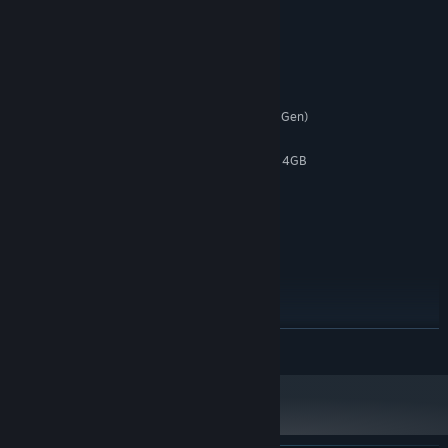
Yêu cầu hệ thống
TỐI THIỂU:
Windows10
HĐH:
Intel i3(9th Gen) or AMD Ryzen 3(3rd Gen)
BỘ XỬ LÝ:
16 GB RAM
BỘ NHỚ:
NVIDIA GeForce GTX 750 Ti / GTX 960 4GB
ĐỒ HỌA:
Cáp mạng Internet
KẾT NỐI:
20 GB chỗ trống khả dụng
LƯU TRỮ:
Windows Compatible Audio
CARD ÂM THANH:
Device
HDD Supported / SSD
GHI CHÚ THÊM:
Recommended
KHUYẾN NGHỊ:
Windows11
HĐH:
ĐỌC THÊM
Intel i5(9th Gen) or AMD Ryzen 5(3rd
BỘ XỬ LÝ:
Gen)
16 GB RAM
BỘ NHỚ:
NVIDIA GeForce GTX 1060 / AMD Radeon
ĐỒ HỌA:
RX 570 / Intel ARC A380