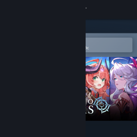
Đăng nhập
Cửa hàng
Cộng đồng
Mở bằng ứng dụng Steam di động
Để dễ dàng thêm vào danh sách ước
Thông tin
Hỗ trợ
Thay đổi ngôn ngữ
Cài ứng dụng Steam di động
Xem web cho desktop
LIMIT ZERO BREAKERS