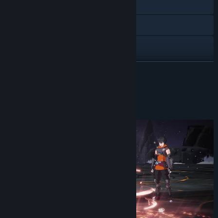
Đến trang web
X
YouTube
Instagram
ĐỌC THÊM
Discord
Về trò chơi này
Xem lịch sử cập nhật
Đọc tin liên quan
Xem thảo luận
Tìm nhóm cộng đồng
Tựa sản phẩm:
LIMIT ZERO BREAKERS
Thể loại:
Hành động
,
Phiêu lưu
,
Nhập vai (RPG)
,
Chơi miễn phí
Ngày phát hành:
Sắp ra mắt