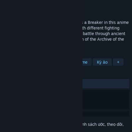
Nhà phát triển
VIC GAME STUDIOS
Nhà phát hành
NC
Phát hành
Sắp ra mắt
Explore the floating islands of Seraphia as a Breaker in this anime
action RPG. Build a team of characters with different fighting
styles and unleash stylish attacks as you battle through ancient
dungeons and massive monsters in search of the Archive of the
Gods.
THEO NHÃN
Nhập vai (RPG)
Hành động
Anime
Kỳ ảo
+
ĐÁNH GIÁ
Không có đánh giá người dùng
Đăng nhập
để thêm sản phẩm này vào danh sách ước, theo dõi,
hoặc đánh dấu nó thành "đã phớt lờ"