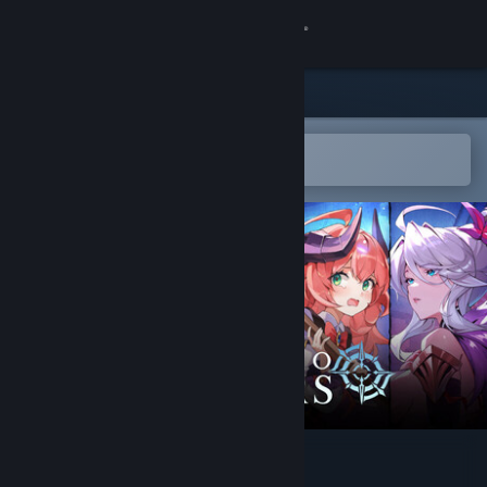
Kirjaudu sisään
Kauppa
Yhteisö
Avaa Steam-mobiilisovelluksessa
Lisää tuote helposti toivelistalle
Tietoa
Tuki
Vaihda kieli
Hanki Steam-mobiilisovellus
Näytä työpöytäsivusto
LIMIT ZERO BREAKERS