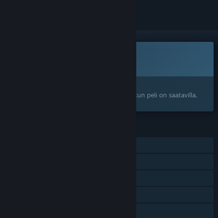
Peli ei ole vielä saatavilla Steamissä
Tulossa pian
Kiinnostuitko?
Lisää toivelistallesi, niin saat ilmoituksen, kun peli on saatavilla.
OMINAISUUDET
Yksinpeli
Verkkoyhteistyöpeli
Alustojen välinen moninpeli
Sovelluksen sisäiset ostokset
Perhejako