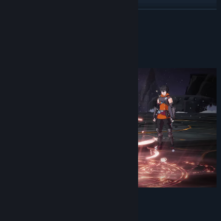
Instagram
LUE LISÄÄ
Discord
Tietoa pelistä
Näytä päivityshistoria
Lisää aiheeseen liittyviä uutisia
Näytä keskustelut
Etsi ryhmiä
Nimi:
LIMIT ZERO BREAKERS
Lajityyppi:
Toiminta
,
Seikkailu
,
Roolipelit
,
Pelaa ilmaiseksi
Julkaisupäivä:
Tulossa pian