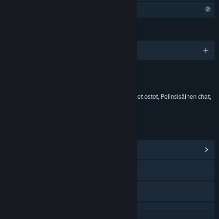
Rajoitetut profiiliominaisuudet
KIELET
englanti ja 4 muuta
Sisältö
Sisältää interaktiivisia elementtejä
Pelinsisäiset ostot, Sattumanvaraiset pelinsisäiset ostot, Pelinsisäinen chat,
Vuorovaikutteisuus verkossa
LINKIT JA LISÄTIETOA
Näytä yhteisökeskus
Tutustu sivustoon
X
YouTube