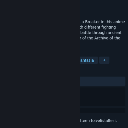
Kehittäjä
VIC GAME STUDIOS
Julkaisija
NC
Julkaistu
Tulossa pian
Explore the floating islands of Seraphia as a Breaker in this anime
action RPG. Build a team of characters with different fighting
styles and unleash stylish attacks as you battle through ancient
dungeons and massive monsters in search of the Archive of the
Gods.
TUNNISTEET
Roolipeli
Toiminta
Anime
Fantasia
+
ARVOSTELUT
Ei käyttäjäarvosteluja
Kirjautumalla sisään
voit lisätä tämän tuotteen toivelistallesi,
seurata sitä tai merkitä sen ohitetuksi