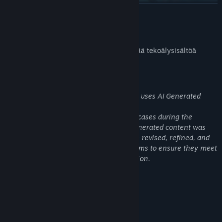
LUE LISÄÄ
Tiedote tekoälysisällöstä
Kehittäjät kuvailevat pelissään käytettävää tekoälysisältöä
seuraavasti:
AI Generated Content Disclosure
The developers describe how their game uses AI Generated
Content like this:
Generative AI tools were used in limited cases during the
production of certain game assets. AI-generated content was
not used as-is, and any such assets were revised, refined, and
finalized by our art and development teams to ensure they meet
our quality standards and creative direction.
Järjestelmävaatimukset
VÄHINTÄÄN:
Windows10
KÄYTTÖJÄRJESTELMÄ: