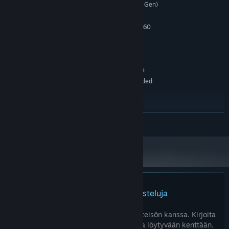
Intel i3(9th Gen) or AMD Ryzen 3(3rd Gen)
SUORITIN:
16 GB RAM
MUISTI:
NVIDIA GeForce GTX 750 Ti / GTX 960
GRAFIIKKA:
4GB
Laajakaistayhteys
VERKKO:
20 GB kiintolevytilaa
TALLENNUS:
Windows Compatible Audio Device
ÄÄNIKORTTI:
HDD Supported / SSD Recommended
LISÄTIETOJA:
SUOSITUS:
Windows11
KÄYTTÖJÄRJESTELMÄ:
Intel i5(9th Gen) or AMD Ryzen 5(3rd
SUORITIN:
LUE LISÄÄ
Gen)
16 GB RAM
MUISTI:
NVIDIA GeForce GTX 1060 / AMD
GRAFIIKKA:
Radeon RX 570 / Intel ARC A380
Laajakaistayhteys
VERKKO:
20 GB kiintolevytilaa
TALLENNUS:
Windows Compatible Audio Device
ÄÄNIKORTTI:
Tuotteella ei ole arvosteluja
SSD Supported
LISÄTIETOJA:
Arvostele tuote ja jaa kokemuksesi yhteisön kanssa. Kirjoita
arvostelu ostopainikkeiden yläpuolelta löytyvään kenttään.