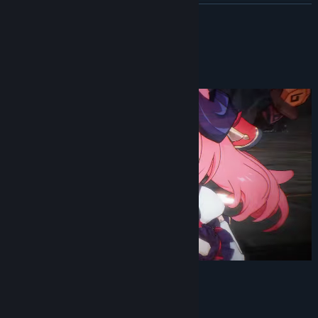
Instagram
展开阅读
Discord
关于此游戏
查看更新记录
阅读相关新闻
查看讨论
查找社区组
名称:
LIMIT ZERO BREAKERS
类型:
动作
,
冒险
,
角色扮演
,
免费开玩
发行日期:
即将推出