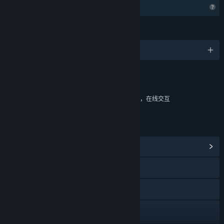
个人资料功能受限
语言
简体中文及其他 4 种语言
内容
包括互动元素
游戏内购买，基于几率的游戏内购买，游戏内聊天，在线交互
链接与信息
浏览社区中心
访问网站
X
YouTube