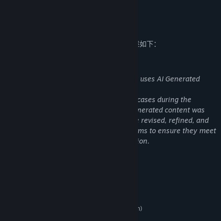
展开阅读
AI 生成内容披露
开发者对其游戏如何使用 AI 生成内容的描述如下：
AI Generated Content Disclosure
The developers describe how their game uses AI Generated
Content like this:
Generative AI tools were used in limited cases during the
production of certain game assets. AI-generated content was
not used as-is, and any such assets were revised, refined, and
finalized by our art and development teams to ensure they meet
our quality standards and creative direction.
系统需求
最低配置:
Windows10
操作系统:
Intel i3(9th Gen) or AMD Ryzen 3(3rd Gen)
处理器:
16 GB RAM
内存: