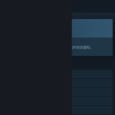
此游戏尚未在 Steam 上推出
即将推出
感兴趣吗？
将此游戏添加至您的愿望单，以便在游戏推出时收到通知。
功能
单人
在线合作
跨平台多人
应用内购买
家庭共享