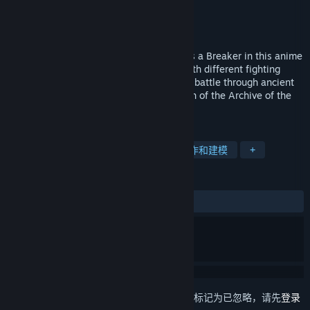
VIC GAME STUDIOS
开发者
NC
发行商
发行日期
即将推出
Explore the floating islands of Seraphia as a Breaker in this anime
action RPG. Build a team of characters with different fighting
styles and unleash stylish attacks as you battle through ancient
dungeons and massive monsters in search of the Archive of the
Gods.
标签
角色扮演
动作
动漫
动画制作和建模
+
评测
无用户评测
想要将此项目添加至您的愿望单、关注它或标记为已忽略，请先
登录