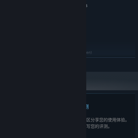
NVIDIA GeForce GTX 750 Ti / GTX 960 4GB
显卡:
宽带互联网连接
网络:
需要 20 GB 可用空间
存储空间:
Windows Compatible Audio Device
声卡:
HDD Supported / SSD Recommended
附注事项:
推荐配置:
Windows11
操作系统:
Intel i5(9th Gen) or AMD Ryzen 5(3rd Gen)
处理器:
16 GB RAM
内存:
展开阅读
NVIDIA GeForce GTX 1060 / AMD Radeon RX
显卡:
570 / Intel ARC A380
宽带互联网连接
网络:
需要 20 GB 可用空间
存储空间:
Windows Compatible Audio Device
声卡:
SSD Supported
附注事项:
此产品无任何评测
您可以为此产品撰写您自己的评测，与社区分享您的使用体验。
在本页面购买按钮上方的区域撰写您的评测。