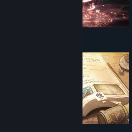
Titolo:
LIMIT ZERO BREAKERS
Genere:
Azione
,
Avventura
,
GDR
,
Free-to-Play
Data di rilascio:
In arrivo