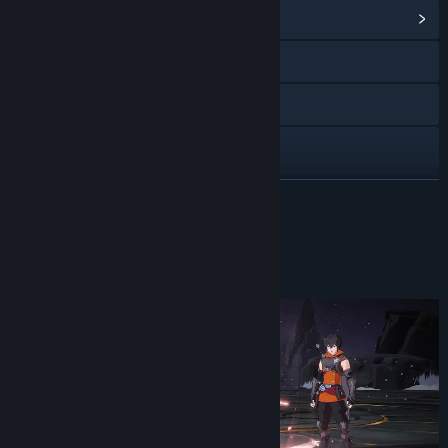
Vai all'hub della Comunità
Visita il sito web
X
YouTube
Instagram
CONTINUA
Discord
Informazioni sul gioco
Mostra la cronologia degli aggiornamenti
Leggi le notizie correlate
Visualizza le discussioni
Trova i gruppi della Comunità correlati