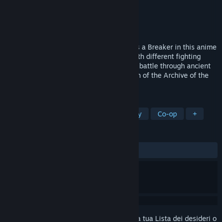
Sviluppatore
VIC GAME STUDIOS
Editore
NC
Rilasciato
In arrivo
Explore the floating islands of Seraphia as a Breaker in this anime
action RPG. Build a team of characters with different fighting
styles and unleash stylish attacks as you battle through ancient
dungeons and massive monsters in search of the Archive of the
Gods.
ETICHETTE
GDR
Azione
Anime
Fantasy
Co-op
+
RECENSIONI
Nessuna recensione degli utenti
Accedi
per aggiungere questo articolo alla tua Lista dei desideri o