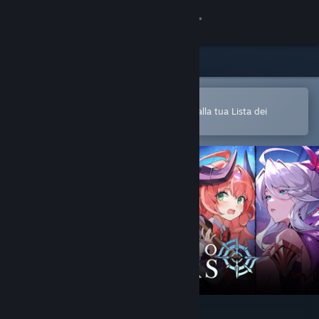
Accedi
Negozio
Comunità
Apri nell'app mobile di Steam
Per aggiungere facilmente i giochi alla tua Lista dei
desideri
Informazioni
Assistenza
Cambia la lingua
Ottieni l'app mobile di Steam
Visualizza il sito web per desktop
LIMIT ZERO BREAKERS