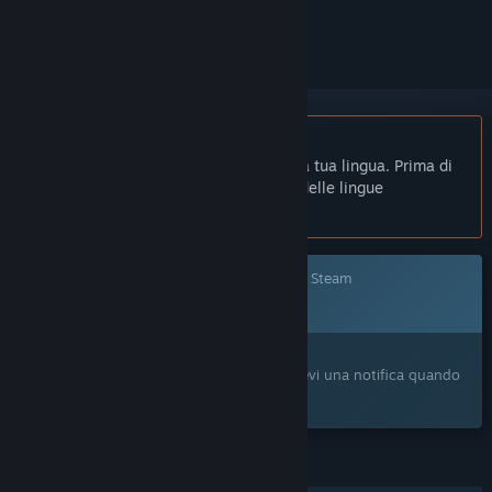
per ignorarlo.
Non disponibile in Italiano
Questo prodotto non è disponibile nella tua lingua. Prima di
effettuare l'acquisto, controlla la lista delle lingue
disponibili.
Questo gioco non è ancora disponibile su Steam
In arrivo
Ti interessa?
Aggiungilo alla tua Lista dei desideri e ricevi una notifica quando
sarà disponibile.
FUNZIONALITÀ