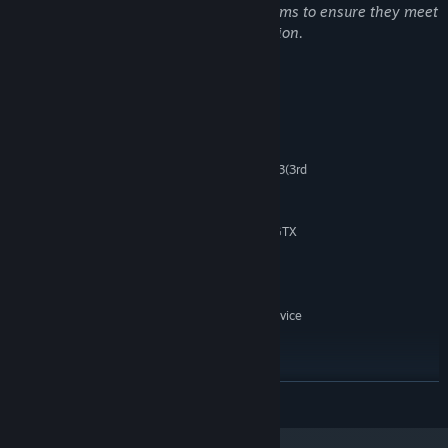
finalized by our art and development teams to ensure they meet
our quality standards and creative direction.
Requisiti di sistema
MINIMI:
Windows10
SISTEMA OPERATIVO:
Intel i3(9th Gen) or AMD Ryzen 3(3rd
PROCESSORE:
Gen)
16 GB di RAM
MEMORIA:
NVIDIA GeForce GTX 750 Ti / GTX
SCHEDA VIDEO:
960 4GB
Connessione internet a banda larga
RETE:
20 GB di spazio disponibile
ARCHIVIAZIONE:
Windows Compatible Audio Device
SCHEDA AUDIO:
HDD Supported / SSD
NOTE AGGIUNTIVE:
Recommended
CONSIGLIATI:
CONTINUA
Windows11
SISTEMA OPERATIVO:
Intel i5(9th Gen) or AMD Ryzen 5(3rd
PROCESSORE:
Gen)