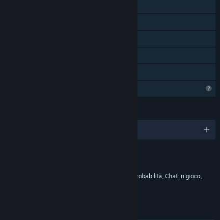
Giocatore singolo
Co-op online
Multigiocatore multipiattaforma
Acquisti dall'applicazione
Condivisione familiare
Profilo con funzionalità limitate
LINGUE
5 lingue supportate
Contenuti
Include elementi interattivi
Acquisti in gioco, Acquisti in gioco basati sulla probabilità, Chat in gioco,
Interattività online
LINK E INFORMAZIONI