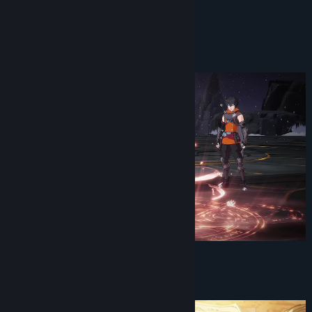
Discord
Infos zum Spiel
Updateverlauf anzeigen
Verwandte Neuigkeiten lesen
Diskussionen anzeigen
Communitygruppen finden
Titel:
LIMIT ZERO BREAKERS
Genre:
Action
,
Abenteuer
,
Rollenspiel
,
Kostenlos spielbar
Veröffentlichung:
Bald verfügbar