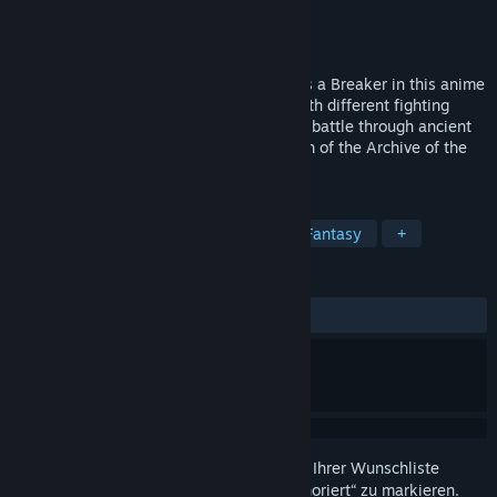
Entwickler
VIC GAME STUDIOS
Publisher
NC
Veröffentlichung
Bald verfügbar
Explore the floating islands of Seraphia as a Breaker in this anime
action RPG. Build a team of characters with different fighting
styles and unleash stylish attacks as you battle through ancient
dungeons and massive monsters in search of the Archive of the
Gods.
TAGS
Rollenspiel
Action
Anime
Fantasy
+
REZENSIONEN
Keine Nutzerrezensionen
Melden Sie sich an
, um dieses Produkt zu Ihrer Wunschliste
hinzuzufügen, zu abonnieren oder als „Ignoriert“ zu markieren.