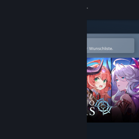
Anmelden
Shop
Community
In der Steam-Mobile-App öffnen
Zum einfachen Hinzufügen zu Ihrer Wunschliste.
Info
Support
Sprache ändern
Steam-Mobile-App herunterladen
Desktopversion anzeigen
LIMIT ZERO BREAKERS