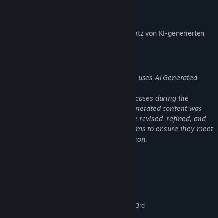
Offenlegung von KI-generierten Inhalten
Der Spieleentwickler beschreibt den Einsatz von KI-generierten
Inhalten in diesem Spiel wie folgt:
AI Generated Content Disclosure
The developers describe how their game uses AI Generated
Content like this:
Generative AI tools were used in limited cases during the
production of certain game assets. AI-generated content was
not used as-is, and any such assets were revised, refined, and
finalized by our art and development teams to ensure they meet
our quality standards and creative direction.
Systemanforderungen
MINDESTANFORDERUNGEN:
Windows10
BETRIEBSSYSTEM:
Intel i3(9th Gen) or AMD Ryzen 3(3rd
PROZESSOR:
Gen)