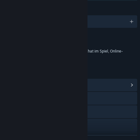
SPRACHEN
Englisch und 4 weitere
Inhalte
Enthält interaktive Elemente
Käufe im Spiel, Zufallsbasierte Käufe im Spiel, Chat im Spiel, Online-
Interaktionen
LINKS & INFOS
Communityhub anzeigen
Website besuchen
X
YouTube
Instagram
WEITERLESEN