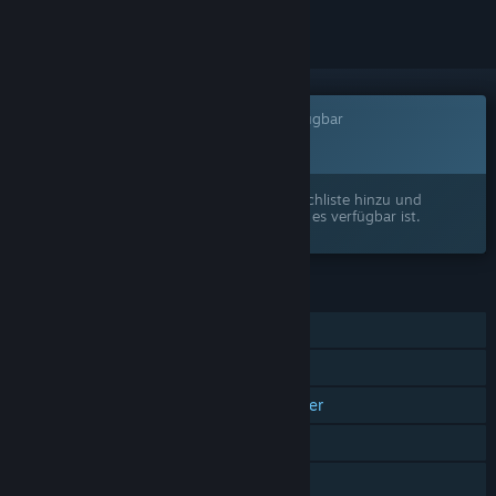
Dieses Spiel ist noch nicht auf Steam verfügbar
Bald verfügbar
Interesse? Fügen Sie das Spiel Ihrer Wunschliste hinzu und
erhalten Sie eine Benachrichtigung, wenn es verfügbar ist.
FUNKTIONEN
Einzelspieler
Online-Koop
Plattformübergreifender Mehrspieler
Käufe im Spiel
Familienbibliothek