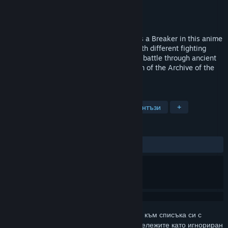
Разработчик
VIC GAME STUDIOS
Издател
NC
Издадена на
Очаквайте скоро
Explore the floating islands of Seraphia as a Breaker in this anime
action RPG. Build a team of characters with different fighting
styles and unleash stylish attacks as you battle through ancient
dungeons and massive monsters in search of the Archive of the
Gods.
ТАГОВЕ
Ролеви
Екшъни
Аниме
Фентъзи
+
РЕЦЕНЗИИ
Няма потребителски рецензии
Впишете се
, за да добавите този артикул към списъка си с
желания, да го последвате или да го отбележите като игнориран