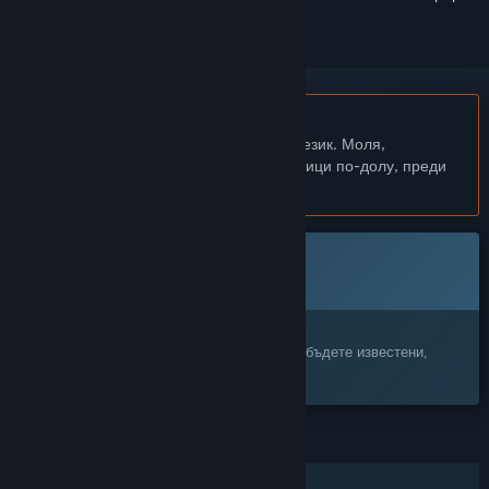
Български език не се поддържа
Този продукт не поддържа родния Ви език. Моля,
прегледайте списъка с поддържани езици по-долу, преди
да го купите
Тази игра все още не е достъпна в Steam
Очаквайте скоро
Заинтересовани сте?
Добавете я към своя списък с желания и бъдете известени,
когато стане достъпна.
ХАРАКТЕРИСТИКИ
Самостоятелна игра