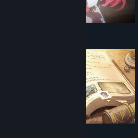
Жанр:
Екшъни
,
Приключенски
,
Ролеви
,
Безплатни за пускане
Дата на издаване:
Очаквайте скоро