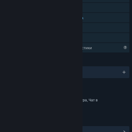
Кооперативна на линия
Мултиплатформена мрежова игра
Покупки в приложението
Семейно споделяне
Ограничени профилни характеристики
ЕЗИЦИ
Поддържани езици: 5
Съдържание
Включва интерактивни елементи
Покупки в игра, Базирани на шанс покупки в игра, Чат в
игра, Интерактивност на линия
ВРЪЗКИ И ИНФОРМАЦИЯ
Преглед на обществения център