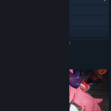
Официален уебсайт
X
YouTube
Instagram
ПРОЧЕТЕТЕ ОЩЕ
Discord
Относно тази игра
Преглед на обновленията
Преглед на свързаните новини
Преглед на дискусиите
Групи в общността
Заглавие:
LIMIT ZERO BREAKERS