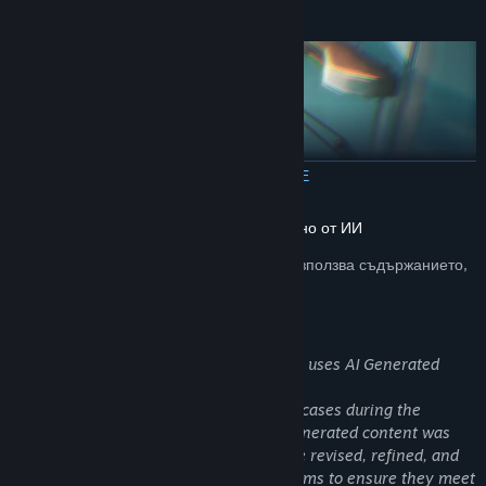
ПРОЧЕТЕТЕ ОЩЕ
Оповестяване за съдържание, генерирано от ИИ
Разработчиците описват как играта им използва съдържанието,
генерирано от ИИ, така:
AI Generated Content Disclosure
The developers describe how their game uses AI Generated
Content like this:
Generative AI tools were used in limited cases during the
production of certain game assets. AI-generated content was
not used as-is, and any such assets were revised, refined, and
finalized by our art and development teams to ensure they meet