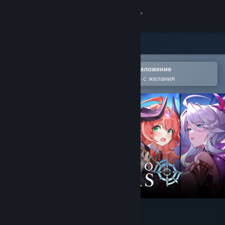
Вписване
Магазин
Общност
Отваряне в мобилното Steam приложение
За лесно добавяне към списъка Ви с желания
Относно
Поддръжка
Смяна на езика
Сдобийте се с мобилното Steam приложение
Преглед на сайта за настолни компютри
LIMIT ZERO BREAKERS