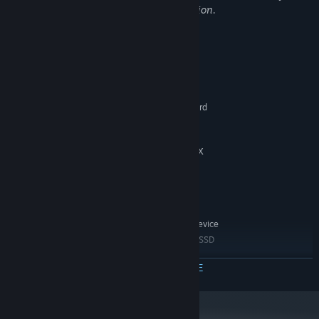
our quality standards and creative direction.
Системни изисквания
МИНИМАЛНИ:
Windows10
ОС:
Intel i3(9th Gen) or AMD Ryzen 3(3rd
ПРОЦЕСОР:
Gen)
16 GB памет
ПАМЕТ:
NVIDIA GeForce GTX 750 Ti / GTX
ВИДЕОКАРТА:
960 4GB
Широколентова интернет връзка
МРЕЖА:
20 GB
ПРОСТРАНСТВО ЗА СЪХРАНЕНИЕ:
достъпно пространство
Windows Compatible Audio Device
ЗВУКОВА КАРТА:
HDD Supported / SSD
ДОПЪЛНИТЕЛНИ БЕЛЕЖКИ:
Recommended
ПРОЧЕТЕТЕ ОЩЕ
ПРЕПОРЪЧИТЕЛНИ:
Windows11
ОС:
Intel i5(9th Gen) or AMD Ryzen 5(3rd
ПРОЦЕСОР:
Gen)