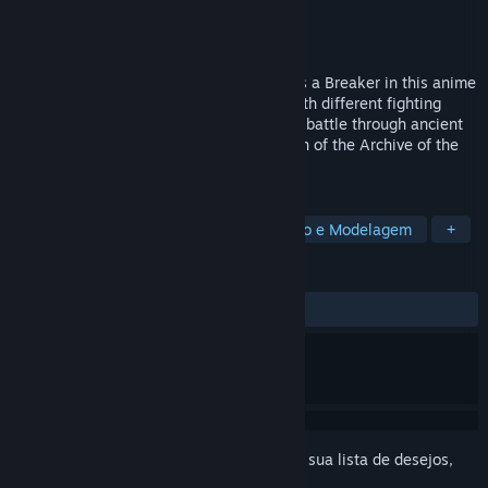
Desenvolvedor
VIC GAME STUDIOS
Distribuidora
NC
Lançado:
Em breve
Explore the floating islands of Seraphia as a Breaker in this anime
action RPG. Build a team of characters with different fighting
styles and unleash stylish attacks as you battle through ancient
dungeons and massive monsters in search of the Archive of the
Gods.
MARCADORES
RPG
Ação
Anime
Animação e Modelagem
+
ANÁLISES
Nenhuma análise de usuário
Inicie a sessão
para adicionar este item à sua lista de desejos,
segui-lo ou ignorá-lo