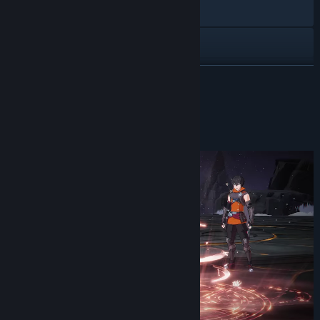
X
YouTube
Instagram
SAIBA MAIS
Discord
Sobre este jogo
Veja o histórico de atualizações
Leia notícias relacionadas
Veja as discussões
Encontre grupos da Comunidade
Título:
LIMIT ZERO BREAKERS
Gênero:
Ação
,
Aventura
,
RPG
,
Gratuitos para Jogar
Data de lançamento:
Em breve