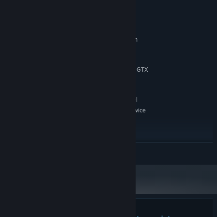
Requisitos de sistema
MÍNIMOS:
Windows10
SO:
Intel i3(9th Gen) or AMD Ryzen
PROCESSADOR:
3(3rd Gen)
16 GB de RAM
MEMÓRIA:
NVIDIA GeForce GTX 750 Ti / GTX
PLACA DE VÍDEO:
960 4GB
Conexão de internet banda larga
REDE:
20 GB de espaço disponível
ARMAZENAMENTO:
Windows Compatible Audio Device
PLACA DE SOM:
HDD Supported / SSD
OUTRAS OBSERVAÇÕES:
Recommended
RECOMENDADOS:
SAIBA MAIS
Windows11
SO:
Intel i5(9th Gen) or AMD Ryzen
PROCESSADOR:
5(3rd Gen)
16 GB de RAM
MEMÓRIA:
NVIDIA GeForce GTX 1060 / AMD
PLACA DE VÍDEO:
Radeon RX 570 / Intel ARC A380
Conexão de internet banda larga
REDE: