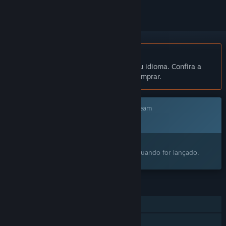
Indisponível em Português (Brasil)
Este produto não está disponível no seu idioma. Confira a
lista de idiomas oferecidos antes de comprar.
Este jogo ainda não está disponível no Steam
Em breve
Despertou o seu interesse?
Adicione à lista de desejos e avisaremos quando for lançado.
RECURSOS
Um jogador
Cooperativo on-line