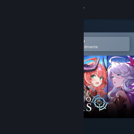
Iniciar sessão
Loja
Comunidade
Abra no aplicativo móvel do Steam
para adicionar à lista de desejos facilmente
Sobre
Suporte
Alterar idioma
Baixe o aplicativo móvel do Steam
Ver versão para computadores
LIMIT ZERO BREAKERS