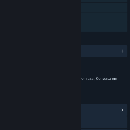
Multijogador multiplataforma
Compras em aplicativo
Compartilhamento em família
IDIOMAS
5 idiomas disponíveis
Conteúdo
Inclui elementos interativos
Compras em jogo, Compras em jogo que envolvem azar, Conversa em
jogo, Interatividade on-line
LINKS E INFORMAÇÕES
Ver Central da Comunidade
Acesse o site oficial