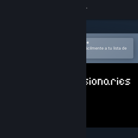
Iniciar sesión
Tienda
Comunidad
Abrir en la aplicación Steam Mobile
para comprar o añadir contenido fácilmente a tu lista de
deseados
Acerca de
Soporte
Cambiar idioma
Descargar Steam Mobile
Ver versión clásica
Paths of the Visionaries