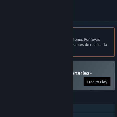
seguirlo o marcarlo como ignorado.
No disponible en Español de España
Este artículo no está disponible en tu idioma. Por favor,
consulta la lista de idiomas disponibles antes de realizar la
compra.
Jugar a «Paths of the Visionaries»
Free to Play
CARACTERÍSTICAS
Un jugador