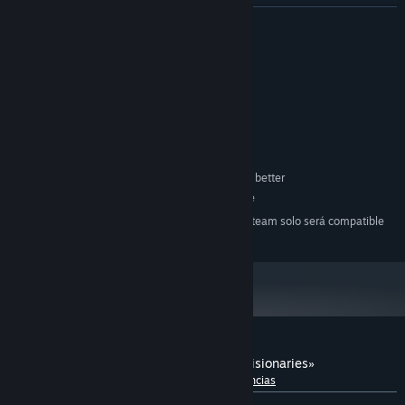
LEER MÁS
Requisitos del sistema
MÍNIMO:
Microsoft Windows® 8.1/10/11 (64bit)
SO *:
Intel Core i3-4340 or better
PROCESADOR:
8 GB de RAM
MEMORIA:
Compatible OpenGL / VRAM 1GB or better
GRÁFICOS:
1 GB de espacio disponible
ALMACENAMIENTO:
A partir del 1 de enero de 2024, el cliente de Steam solo será compatible
*
con Windows 10 y versiones posteriores.
Reseñas de usuarios para «Paths of the Visionaries»
Acerca de las reseñas de usuarios
Tus preferencias