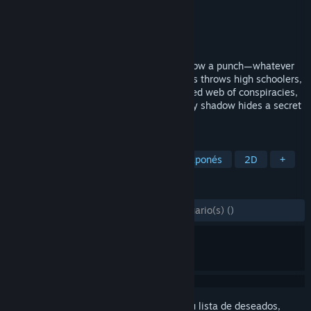
Desarrollador
AnderuSoft
Editor
AnderuSoft
Lanzado el
14 JUL 2025
Grab your notebook, trust your gut, or throw a punch—whatever
works. This love letter to classic 2D JRPGs throws high schoolers,
detectives, and street toughs into a tangled web of conspiracies,
lurking horrors, and uncertain paths. Every shadow hides a secret
—reveal them or be lost to the void.
ETIQUETAS
Rol
Estrategia por turnos
Rol japonés
2D
+
RESEÑAS
DESDE EL PRINCIPIO:
3 reseña(s) de usuario(s)
()
Inicia sesión
para añadir este artículo a tu lista de deseados,