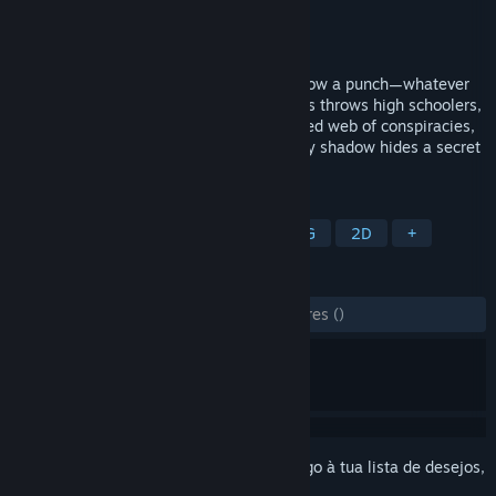
Developer
AnderuSoft
Editora
AnderuSoft
Lançamento:
14 jul. 2025
Grab your notebook, trust your gut, or throw a punch—whatever
works. This love letter to classic 2D JRPGs throws high schoolers,
detectives, and street toughs into a tangled web of conspiracies,
lurking horrors, and uncertain paths. Every shadow hides a secret
—reveal them or be lost to the void.
MARCADORES
RPG
Estratégia por Turnos
JRPG
2D
+
ANÁLISES
DESDE O INÍCIO:
3 análises de utilizadores
()
Inicia a sessão
para adicionares este artigo à tua lista de desejos,
segui-lo ou ignorá-lo.