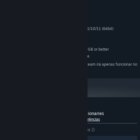
Requisitos do Sistema
MÍNIMOS:
Microsoft Windows® 8.1/10/11 (64bit)
SISTEMA OPERATIVO *:
Intel Core i3-4340 or better
PROCESSADOR:
8 GB de RAM
MEMÓRIA:
Compatible OpenGL / VRAM 1GB or better
PLACA GRÁFICA:
Requer 1 GB de espaço livre
ESPAÇO NO DISCO:
A partir de 1 de janeiro de 2024, a aplicação Steam irá apenas funcionar no
*
Windows 10 e em versões mais recentes.
Análises de utilizadores - Paths of the Visionaries
Sobre as análises de utilizadores
As tuas preferências
DESDE O INÍCIO:
3 análises de utilizadores
()