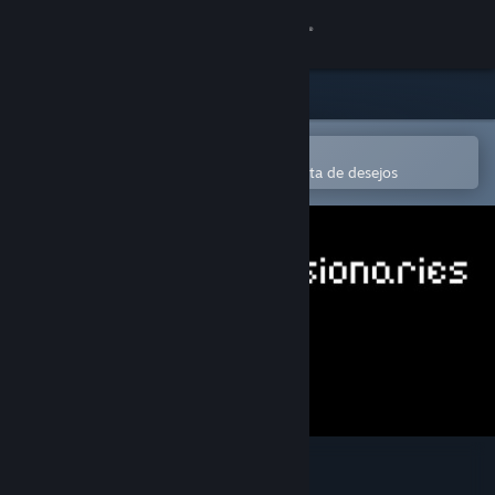
Iniciar sessão
Loja
Comunidade
Abre na app Steam Mobile
Para comprares ou adicionares à lista de desejos
Sobre
Apoio
Alterar idioma
Instala a app móvel do Steam
Ver versão para computadores
Paths of the Visionaries