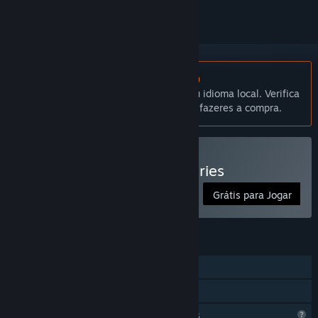
Não disponível em Português (Portugal)
Este produto não está disponível no teu idioma local. Verifica
a lista de idiomas disponíveis antes de fazeres a compra.
Jogar Paths of the Visionaries
Grátis para Jogar
FUNCIONALIDADES
Um jogador
Partilha de Biblioteca
Funcionalidades de perfil limitadas