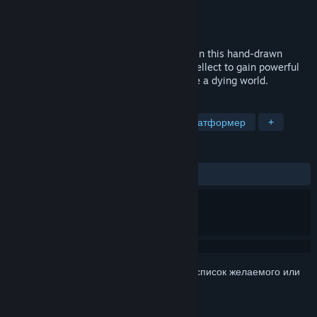
Разработчик
Aman Trivedi
Издатель
Aman Trivedi
Дата выпуска
Ещё не объявлена
Everyone in Septura is smarter than you. In this hand-drawn
science-fantasy adventure, steal their intellect to gain powerful
abilities and master brutal combat to save a dying world.
ПО МЕТКАМ
Вид сбоку
2D-платформер
Платформер
+
ОБЗОРЫ
Нет обзоров
Войдите
, чтобы добавить этот продукт в список желаемого или
скрыть его