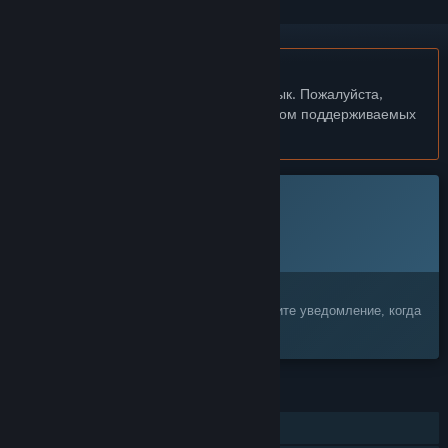
Не поддерживается русский язык
Этот продукт не поддерживает ваш язык. Пожалуйста,
перед покупкой ознакомьтесь со списком поддерживаемых
языков.
Эта игра ещё не доступна в Steam
Запланированная дата выхода:
Ещё не объявлена
Заинтересовала игра?
Добавьте её в список желаемого и получите уведомление, когда
она выйдет
ФУНКЦИИ
Для одного игрока