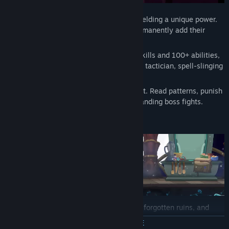
Over 100 enemies roam Septura, each wielding a unique power.
Defeat them, steal their intellect, and permanently add their
abilities to your arsenal.
Spend stolen intellect across 25 unique skills and 100+ abilities,
shaping Nino into a melee bruiser, ranged tactician, spell-slinging
genius, or something far stranger.
Every enemy is a puzzle, every boss a test. Read patterns, punish
openings, and survive more than 30 demanding boss fights.
Journey through hand-drawn landscapes, forgotten ruins, and
strange civilizations across Septura.
ЧИТАТЬ ДАЛЬШЕ