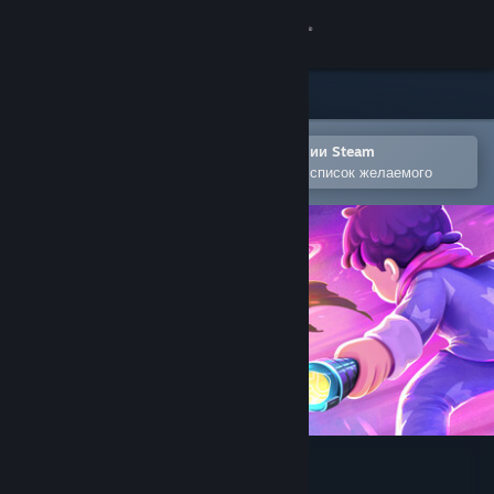
Войти
Магазин
Сообщество
Открыть в мобильном приложении Steam
Позволяет легко добавлять игры в список желаемого
Информация
Поддержка
Изменить язык
Скачать мобильное приложение Steam
Полная версия
Septurian Might