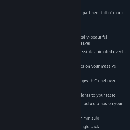
Acerca de este juego
Immerse yourself in a spectacular luxury apartment full of magic
for you to explore!
What wonders await you:
Soak-in the atmosphere of an aesthetically-beautiful
environment that you'll never want to leave!
Experience "magical realism" with impossible animated events
that you'll not soon forget!
Sit down and relax while enjoying videos on your massive
flatscreen TV!
Pilot a miniature attack-helicopter or Sopwith Camel over
tables and chairs!
Change furniture colors, artwork, and plants to your taste!
Listen to wonderful old-time music and radio dramas on your
antique radio!
Explore a tropical aquarium in your own minisub!
Toggle between night and day with a single click!