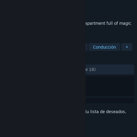
Desarrollador
VROOM
Editor
VROOM
Lanzado el
13 MAY 2016
Immerse yourself in a spectacular luxury apartment full of magic
for you to explore!
ETIQUETAS
Indie
Casuales
Acción
RV
Conducción
+
RESEÑAS
SIEMPRE:
Mayormente positivas
(72 % de 18)
Inicia sesión
para agregar este artículo a tu lista de deseados,
seguirlo o marcarlo como ignorado.