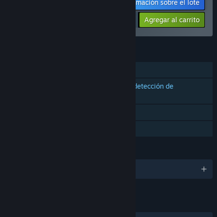
Información sobre el lote
$10.18
-15%
-17%
Agregar al carrito
$8.40
CARACTERÍSTICAS
Un jugador
Compatibilidad con controles con detección de
movimiento
Solo RV
Préstamo familiar
IDIOMAS
1 idiomas disponibles
ENLACES E INFORMACIÓN