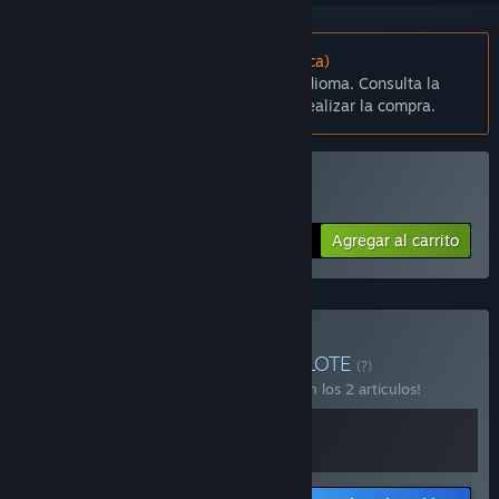
No disponible en Español (Latinoamérica)
Este artículo no está disponible en tu idioma. Consulta la
lista de idiomas disponibles antes de realizar la compra.
Solo RV
Comprar VROOM: Aerie
Agregar al carrito
$4.99
Comprar VROOM Bundle
LOTE
(?)
¡Compra este lote para ahorrar un 15 % en los 2 artículos!