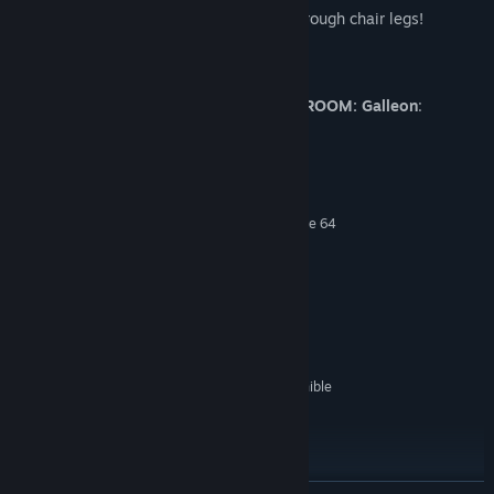
Race your toy car down the hall and through chair legs!
55 interactive objects in all!
If you enjoy this title, please check out
VROOM: Galleon
:
Requisitos del sistema
MÍNIMO:
Requiere un procesador y un sistema operativo de 64
bits
Windows 7 or higher
SO *:
Dual Core
PROCESADOR:
4 GB de RAM
MEMORIA:
Pixel shader 3.0 compatible
GRÁFICOS:
Versión 11
DIRECTX:
500 MB de espacio disponible
ALMACENAMIENTO:
Any
TARJETA DE SONIDO:
SteamVR
COMPATIBILIDAD CON RV:
VR Headset: HTC Vive or
NOTAS ADICIONALES:
Oculus Rift w/Steam VR