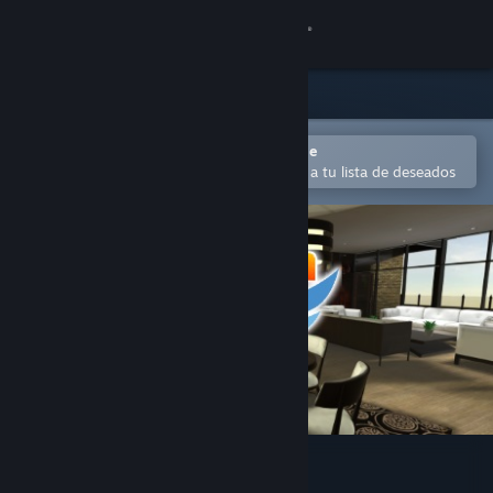
Iniciar sesión
Tienda
Comunidad
Abrir en la aplicación Steam Mobile
Para comprar o agregar fácilmente a tu lista de deseados
Acerca de
Soporte
Cambiar idioma
Obtener la aplicación de Steam Mobile
Ver versión clásica
VROOM: Aerie