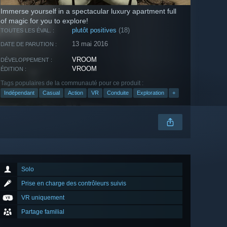
Immerse yourself in a spectacular luxury apartment full
of magic for you to explore!
plutôt positives
(18)
TOUTES LES ÉVAL. :
13 mai 2016
DATE DE PARUTION :
VROOM
DÉVELOPPEMENT :
VROOM
ÉDITION :
Tags populaires de la communauté pour ce produit :
Indépendant
Casual
Action
VR
Conduite
Exploration
+
Solo
Prise en charge des contrôleurs suivis
VR uniquement
Partage familial