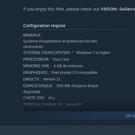
If you enjoy this title, please check out
VROOM: Galleon
Configuration requise
MINIMALE :
Système d'exploitation et processeur 64 bits
nécessaires
Windows 7 or higher
SYSTÈME D'EXPLOITATION *:
Dual Core
PROCESSEUR :
4 GB de mémoire
MÉMOIRE VIVE :
Pixel shader 3.0 compatible
GRAPHIQUES :
Version 11
DIRECTX :
500 MB d'espace disque
ESPACE DISQUE :
disponible
Any
CARTE SON :
SteamVR
PRISE EN CHARGE VR:
VR Headset: HTC Vive
NOTES SUPPLÉMENTAIRES :
EN S
or Oculus Rift w/Steam VR
RECOMMANDÉE :
Système d'exploitation et processeur 64 bits
nécessaires