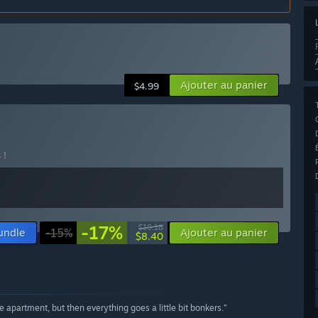
Ajouter au panier
$4.99
 !
-17%
$10.18
bundle
-15%
Ajouter au panier
$8.40
se apartment, but then everything goes a little bit bonkers.”