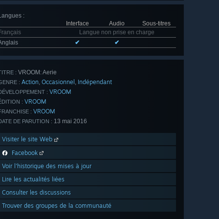
Langues
:
Interface
Audio
Sous-titres
Français
Langue non prise en charge
Anglais
✔
✔
VROOM: Aerie
TITRE :
Action
Occasionnel
Indépendant
,
,
GENRE :
VROOM
DÉVELOPPEMENT :
VROOM
ÉDITION :
VROOM
FRANCHISE :
13 mai 2016
DATE DE PARUTION :
Visiter le site Web
Facebook
Voir l'historique des mises à jour
Lire les actualités liées
Consulter les discussions
Trouver des groupes de la communauté