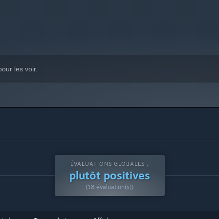
our les voir.
uniquement avec Windows 10 et ses versions plus récentes.
ÉVALUATIONS GLOBALES :
plutôt positives
(18 évaluation(s))