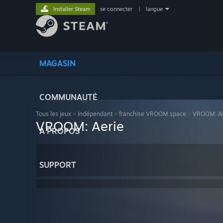
Installer Steam
se connecter
|
langue
MAGASIN
COMMUNAUTÉ
Tous les jeux
>
Indépendant
>
franchise VROOM.space
>
VROOM: Ae
VROOM: Aerie
À PROPOS
SUPPORT