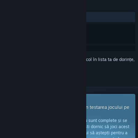
RECENZII
DINTOTDEAUNA:
Pozitive
(100% din 19)
Conectează-te
pentru a adăuga acest articol în lista ta de dorințe,
a-l urmări sau a-l marca drept ignorat.
Joc cu acces timpuriu
Primește imediat acces și implică-te în testarea jocului pe
măsură ce este dezvoltat.
Notă:
jocurile aflate în acces timpuriu nu sunt complete și se
pot schimba sau nu pe viitor. Dacă nu ești dornic să joci acest
titlu în stadiul său actual, atunci ar trebui să aștepți pentru a