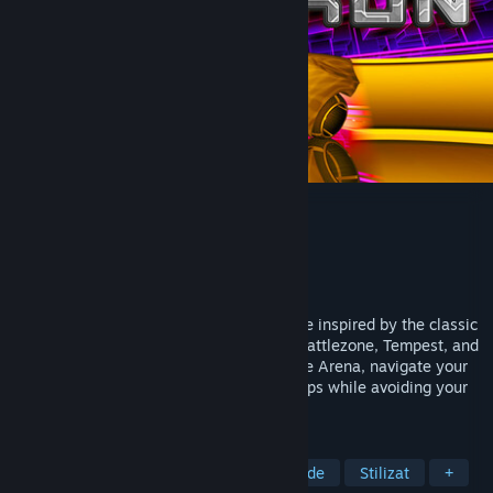
Positron
Dezvoltator
Retroburn
Editor
Retroburn
Lansare
21 nov. 2024
Positron is a fast paced arcade style game inspired by the classic
arcade games of the 80's, namely Tron, Battlezone, Tempest, and
Star Wars. Battle against opponents in the Arena, navigate your
way out of the Maze, and collect power-ups while avoiding your
own trail in Snake.
ETICHETE
Anii 1980
SF
Acțiune
Arcade
Stilizat
+