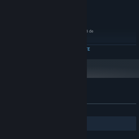
DirectX 11 Compatible Graphics Card
GRAFICĂ:
Versiune 11
DIRECTX:
250 MB spațiu disponibil
STOCARE:
RECOMANDAT:
Necesită un procesor și sistem de operare pe 64 de
biți
Windows 10 64bit
SO:
CITEȘTE MAI MULTE
Quad Core 2Ghz+
PROCESOR:
1 GB RAM
MEMORIE:
Geforce GTX 1060 or better
GRAFICĂ:
Versiune 11
DIRECTX:
250 MB spațiu disponibil
STOCARE:
Recenziile clienților pentru Positron
Despre recenziile utilizatorilor
Preferințele tale
DINTOTDEAUNA:
Pozitive
(100% din 19)
Filtre
Limbile tale