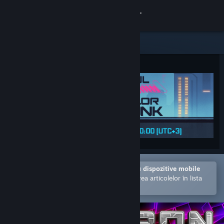
Conectează-te
Magazin
Comunitate
Despre
Asistență
Schimbă limba
Deschide în aplicația Steam pentru dispozitive mobile
Obține aplicația Steam pentru dispozitive mobile
Facilitează achiziționarea și adăugarea articolelor în lista
de dorințe.
Vezi site în versiunea pentru desktop