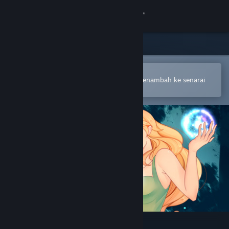
Sign in
Gedung
Komuniti
Buka dalam Steam Mobile App
Untuk membuat pembelian atau menambah ke senarai
hajat anda dengan mudah
Tentang
Sokongan
Ubah bahasa
Dapatkan Steam Mobile App
Lihat laman web desktop
Stargazer