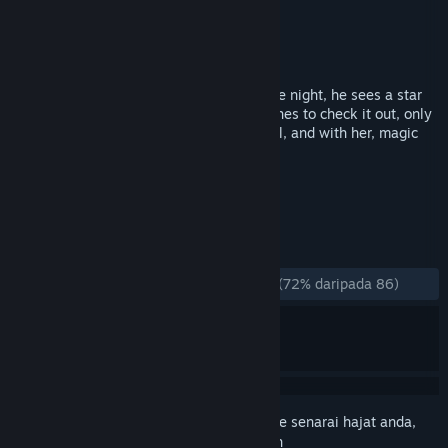
Pembangun
John Wizard
Penerbit
Amaranth Games
Dikeluarkan
28 Mei, 2015
When stargazer Zach watches the sky one night, he sees a star
fall and land in the nearby woods. He rushes to check it out, only
to find that out the star was actually a girl, and with her, magic
returns to the world.
TAG
RPG
Female Protagonist
+
ULASAN
SEPANJANG MASA:
Kebanyakan Positif
(72% daripada 86)
Daftar masuk
untuk menambah item ini ke senarai hajat anda,
ikuti atau tandakannya sebagai diabaikan