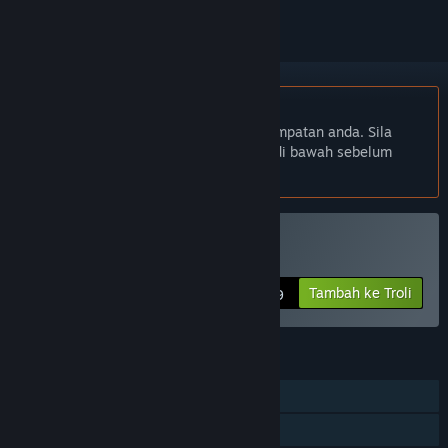
Bahasa Bahasa Melayu tidak disokong
Produk ini tidak menyokong bahasa tempatan anda. Sila
semak senarai bahasa yang disokong di bawah sebelum
membuat pembelian
Beli Stargazer
Tambah ke Troli
$4.99
CIRI
Pemain solo
Steam Trading Card