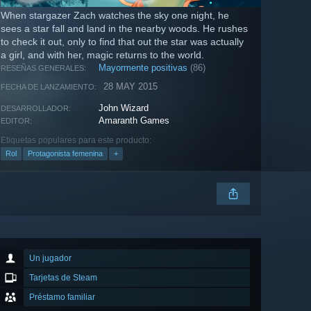
When stargazer Zach watches the sky one night, he
sees a star fall and land in the nearby woods. He rushes
to check it out, only to find that out the star was actually
a girl, and with her, magic returns to the world.
Mayormente positivas
(86)
RESEÑAS GENERALES:
28 MAY 2015
FECHA DE LANZAMIENTO:
John Wizard
DESARROLLADOR:
Amaranth Games
EDITOR:
Etiquetas populares para este producto:
Rol
Protagonista femenina
+
Un jugador
Tarjetas de Steam
Préstamo familiar