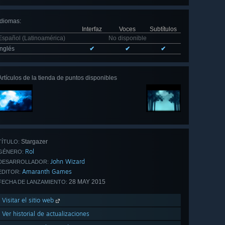
Idiomas
:
Interfaz
Voces
Subtítulos
Español (Latinoamérica)
No disponible
Inglés
✔
✔
✔
Artículos de la tienda de puntos disponibles
Stargazer
TÍTULO:
Rol
GÉNERO:
John Wizard
DESARROLLADOR:
Amaranth Games
EDITOR:
28 MAY 2015
FECHA DE LANZAMIENTO:
Visitar el sitio web
Ver historial de actualizaciones