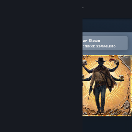
Войти
Магазин
Сообщество
Открыть в мобильном приложении Steam
Позволяет легко добавлять игры в список желаемого
Информация
Поддержка
Изменить язык
Скачать мобильное приложение Steam
Полная версия
Guns of Eschaton