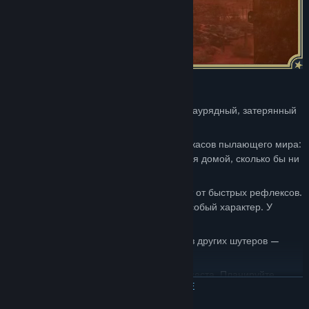
Вы — почти обычный человек. Слабый, заурядный, затерянный
в гибнущем мире, полном чудовищ.
Но у вас есть всё, чтобы выжить среди ужасов пылающего мира:
кольт, инстинкты убийцы и цель вернуться домой, сколько бы ни
заняла дорога.
Это не просто шутер, где победа зависит от быстрых рефлексов.
Каждая пуля важна. У каждого оружия особый характер. У
каждого монстра — свои уязвимости.
Здесь нельзя полагаться на инстинкты из других шутеров —
придётся заново учиться стрелять.
Изучайте врагов. Выявляйте их слабые места. Планируйте
ЧИТАТЬ ДАЛЬШЕ
каждый свой шаг. Чтобы выжить на фронтире, недостаточно
одной лишь твёрдой руки — нужна продуманная тактика: разные