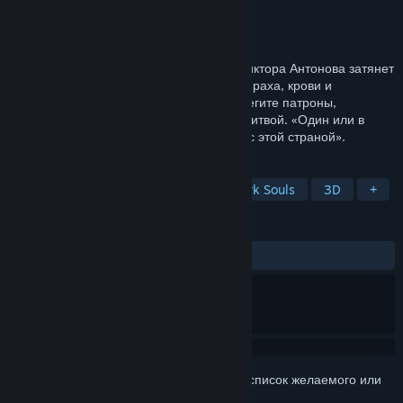
Разработчик
Eschatology Entertainment
Издатель
4Divinity
Дата выпуска
Ещё не объявлена
Первый soulslike FPS от легендарного Виктора Антонова затянет
вас в апокалиптический вестерн — мир праха, крови и
оккультного ужаса. Изучайте врагов, берегите патроны,
прокладывайте свой путь порохом и молитвой. «Один или в
коопе, иди на Запад, стрелок, — и умри с этой страной».
ПО МЕТКАМ
Вестерн
Экшен
Похожа на Dark Souls
3D
+
ОБЗОРЫ
Нет обзоров
Войдите
, чтобы добавить этот продукт в список желаемого или
скрыть его