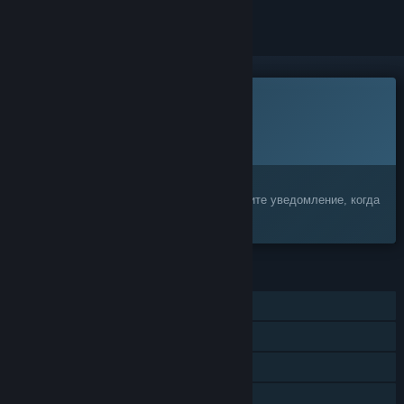
Эта игра ещё не доступна в Steam
Запланированная дата выхода:
Ещё не объявлена
Заинтересовала игра?
Добавьте её в список желаемого и получите уведомление, когда
она выйдет
ФУНКЦИИ
Для одного игрока
Игрок против игрока
Кооператив
Достижения Steam