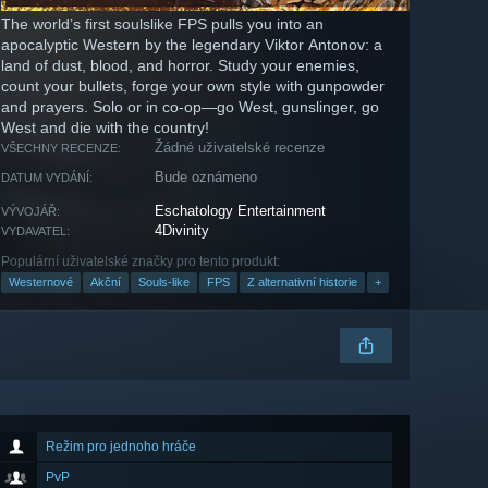
The world’s first soulslike FPS pulls you into an
apocalyptic Western by the legendary Viktor Antonov: a
land of dust, blood, and horror. Study your enemies,
count your bullets, forge your own style with gunpowder
and prayers. Solo or in co-op—go West, gunslinger, go
West and die with the country!
Žádné uživatelské recenze
VŠECHNY RECENZE:
Bude oznámeno
DATUM VYDÁNÍ:
Eschatology Entertainment
VÝVOJÁŘ:
4Divinity
VYDAVATEL:
Populární uživatelské značky pro tento produkt:
Westernové
Akční
Souls-like
FPS
Z alternativní historie
+
Režim pro jednoho hráče
PvP