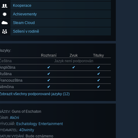
Kooperace
Achievementy
Steam Cloud
Sdílení v rodině
Jazyky
:
Rozhraní
Zvuk
Titulky
Čeština
Jazyk není podporován
Angličtina
✔
✔
✔
Ruština
✔
✔
Francouzština
✔
✔
Němčina
✔
✔
Zobrazit všechny podporované jazyky (12)
Guns of Eschaton
NÁZEV:
Akční
ŽÁNR:
Eschatology Entertainment
VÝVOJÁŘ:
4Divinity
VYDAVATEL:
Bude oznámeno
DATUM VYDÁNÍ: