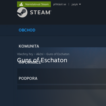
Nainstalovat Steam
přihlásit se
|
jazyk
OBCHOD
KOMUNITA
Všechny hry
>
Akční
>
Guns of Eschaton
Guns of Eschaton
INFORMACE
PODPORA