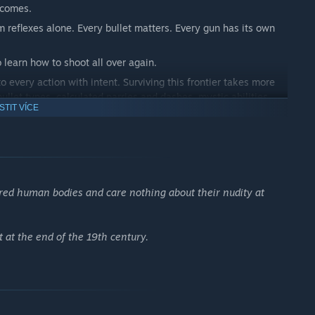
ecomes.
m reflexes alone. Every bullet matters. Every gun has its own
 learn how to shoot all over again.
 every action with intent. Surviving this frontier takes more
bullet types, calculated parries and dashes, mystic abilities
ISTIT VÍCE
find to keep yourself alive.
all your posse.
ed human bodies and care nothing about their nudity at
t at the end of the 19th century.