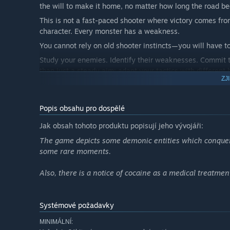
the will to make it home, no matter how long the road b
This is not a fast-paced shooter where victory comes fro
character. Every monster has a weakness.
You cannot rely on old shooter instincts—you will have to
Study your enemies. Identify their weaknesses. Commit to
than just a steady aim: adapt your tactics with different 
ZJ
granted through occult means, and anything else you can 
And when the road becomes too arduous to walk alone—c
Popis obsahu pro dospělé
Jak obsah tohoto produktu popisují jeho vývojáři:
The game depicts some demonic entities which conquer
some rare moments.
Also, there is a notice of cocaine as a medical treatmen
Systémové požadavky
MINIMÁLNÍ: