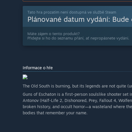
Tato hra prozatím není dostupná ve službě Steam
Plánované datum vydání:
Bude
Máte zájem o tento produkt?
Přidejte si ho do seznamu přání, ať nepropásnete vydání.
Informace o hře
The Old South is burning, but its legends are not quite (
Guns of Eschaton is a first-person soulslike shooter set 
Antonov (Half-Life 2, Dishonored, Prey, Fallout 4, Wolfens
broken history, and occult horror—a wasteland where the
bodies that remember your name.