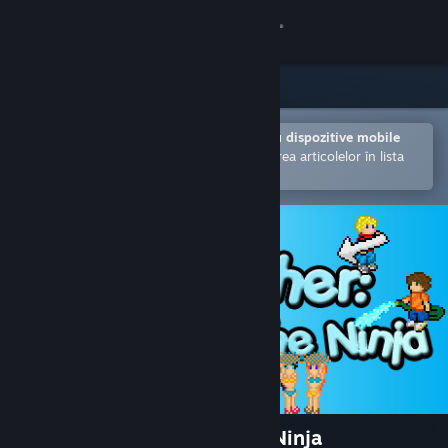
Conectează-te
Magazin
Comunitate
Deschide în aplicația Steam pentru dispozitive mobile
Facilitează achiziționarea și adăugarea articolelor în lista
de dorințe.
Despre
Asistență
Schimbă limba
Obține aplicația Steam pentru dispozitive mobile
Vezi site în versiunea pentru desktop
Car Washer: Summer of the Ninja