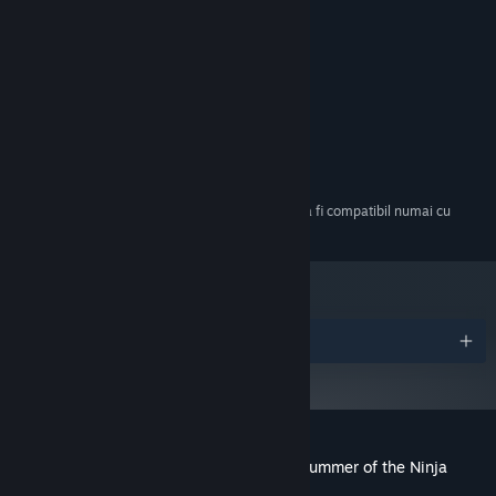
MINIM:
Windows XP
SO *:
2 GB RAM
MEMORIE:
150 MB spațiu disponibil
STOCARE:
RECOMANDAT:
Windows 7
SO *:
4 GB RAM
MEMORIE:
150 MB spațiu disponibil
STOCARE:
Începând cu 1 ianuarie 2024, clientul Steam va fi compatibil numai cu
*
Windows 10 și versiunile ulterioare.
Premii
Recenziile clienților pentru Car Washer: Summer of the Ninja
Despre recenziile utilizatorilor
Preferințele tale