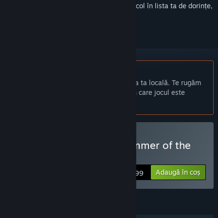
Conectează-te
pentru a adăuga acest articol în lista ta de dorințe,
a-l urmări sau a-l marca drept ignorat.
Nu este disponibil în limba: Română
Acest produs nu este disponibil în limba ta locală. Te rugăm
să consulți lista de mai jos cu limbile în care jocul este
disponibil înainte de achiziționare
Cumpără Car Washer: Summer of the
Ninja
Adaugă în coș
$4.99
CARACTERISTICI