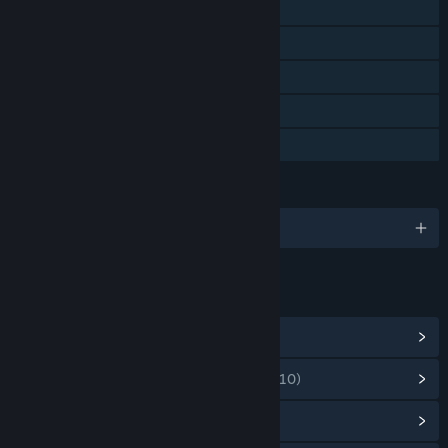
Un jucător
Realizări Steam
Cartonașe de schimb Steam
Steam Cloud
Partajare cu familia
LIMBI
Limbi disponibile: 1
LINKURI ȘI INFORMAȚII
Vezi realizările Steam
(17)
Vezi articolele din magazinul cu puncte
(10)
Vezi centrul comunitar al jocului