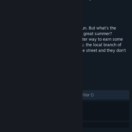
Dezvoltator
Pen and Sword Games
Editor
Pen and Sword Games
Lansare
4 nov. 2015
Summer break, a time to relax and have fun. But what's the
difference between a good summer and a great summer?
Spending money, of course! And what better way to earn some
extra cash than a car wash? Unfortunately, the local branch of
Ninja Car Washing Corp. is right across the street and they don’t
appreciate the competition...
ETICHETE
Indie
Acțiune
Casual
+
RECENZII
DINTOTDEAUNA:
2 recenzii ale utilizatorilor
()