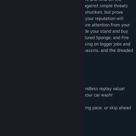
attacking ninja! You’ll start by defending against simple threats
like muddy water balloons and exploding shuriken, but prove
yourself superior to such petty tricks and your reputation will
grow, earning you more customers and more attention from your
enemies. Use the money earned to upgrade your stand and buy
new gear such as the Polishing Cloth, Textured Sponge, and Fire
Hose then put that equipment to work, taking on bigger jobs and
fighting off mud firing bazookas, ninja assassins, and the dreaded
trained pigeon attack squad!
Features:
Action/Casual Gameplay
A hilarious story with hours of fun!
Three fast and furious arcade modes for endless replay value!
Over 25 different tools and upgrades for your car wash!
Over 20 different ninja to fight!
Choose to learn the game at a slow forgiving pace, or skip ahead
to the start of the action!
Cerințe de sistem