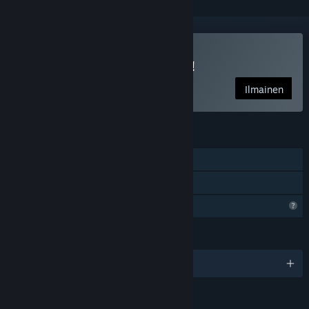
Pelaa peliä Room For One!
Ilmainen
OMINAISUUDET
Verkko-PvP
Perhejako
Rajoitetut profiiliominaisuudet
KIELET
englanti
Sisältö