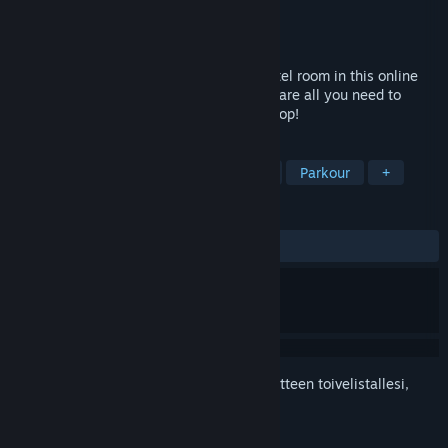
Kehittäjä
SomeGameDevs
Julkaisija
SomeGameDevs
Julkaistu
11.6.2025
Race your friends to the last available hotel room in this online
platforming racing game. Speed and skill are all you need to
make sure you're the one coming out on top!
TUNNISTEET
3D-tasohyppely
Kilpa-ajotaistelu
Parkour
+
ARVOSTELUT
YHTEENSÄ:
9 käyttäjäarvostelua
()
Kirjautumalla sisään
voit lisätä tämän tuotteen toivelistallesi,
seurata sitä tai merkitä sen ohitetuksi