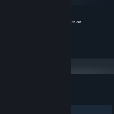
macOS
VÄHINTÄÄN:
Windows 10
KÄYTTÖJÄRJESTELMÄ:
Intel Core i5-3570k @ 3.4GHz or equivalent
SUORITIN:
8 GB RAM
MUISTI:
NVIDIA GeForce GTX 660
GRAFIIKKA:
Versio 10
DIRECTX:
Laajakaistayhteys
VERKKO:
100 MB kiintolevytilaa
TALLENNUS:
Sovelluksen Room For One! arvostelut
Tietoa käyttäjäarvosteluista
Asetukset
YHTEENSÄ:
9 käyttäjäarvostelua
()
Suodattimet
Omat kielet