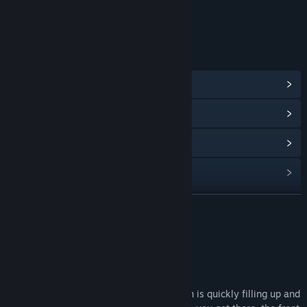
Sisältää interaktiivisia elementtejä
Vuorovaikutteisuus verkossa
LINKIT JA LISÄTIETOA
Näytä yhteisökeskus
Näytä päivityshistoria
Lisää aiheeseen liittyviä uutisia
Näytä keskustelut
Etsi ryhmiä
LUE LISÄÄ
Nimi:
Room For One!
Tietoa pelistä
Lajityyppi:
Indie
,
Kilpa-ajo
,
Pelaa ilmaiseksi
Julkaisupäivä:
11.6.2025
There's only Room For One!
The most popular (
and only
) hotel in town is quickly filling up and