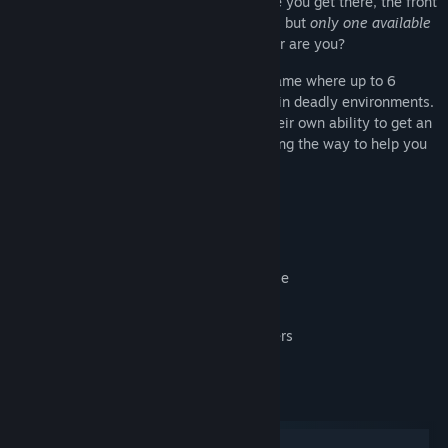
you need a place to stay
bad.
By the time you get there, the front
desk is still packed with potential patrons but
only one available
room left
. Looks like you're out of luck...or are you?
Room For One! is an online multiplayer game where up to 6
players compete in a cut-throat race within deadly environments.
Choose from up to 3 classes each with their own ability to get an
edge in the race, and use items found along the way to help you
and hinder others!
Features:
Online multiplayer for 2-6 players
Competitive races within a unique locale
3 classes with special abilities
Items to help yourself or sabotage others
Järjestelmävaatimukset
Windows