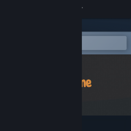
Kirjaudu sisään
Kauppa
Yhteisö
Avaa Steam-mobiilisovelluksessa
Helppo ostaa tai lisätä toivelistalle
Tietoa
Tuki
Vaihda kieli
Hanki Steam-mobiilisovellus
Näytä työpöytäsivusto
Room For One!