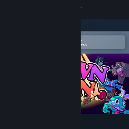
Zaloguj się
Sklep
Społeczność
Otwórz w aplikacji mobilnej Steam,
Aby łatwo dodać do swojej listy życzeń.
Informacje
Wsparcie
Zmień język
Pobierz aplikację mobilną Steam
Wersja przeglądarkowa
Clowntown