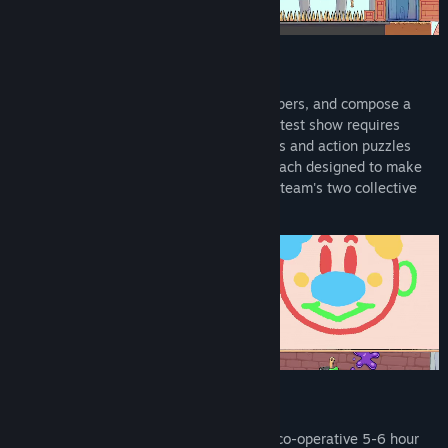
CLOWN AROUND
Paint masterpieces, erect mighty skyscrapers, and compose a
beautiful cacophony symphony - the greatest show requires
many talents. Over 100 unique minigames and action puzzles
stand between you and the Ringmaster, each designed to make
you think, plan, fail, laugh, then use your team's two collective
brain cells to grasp sweet victory.
A HOUSE OF MIRRORS
Run away and join the circus in a mostly co-operative 5-6 hour