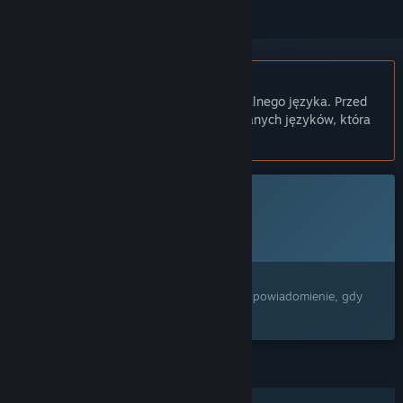
Polski język nie jest obsługiwany
Ten produkt nie obsługuje twojego lokalnego języka. Przed
zakupem zapoznaj się z listą obsługiwanych języków, która
znajduje się poniżej.
Ta gra nie jest jeszcze dostępna na Steam
Planowana data wydania:
Nie ogłoszono
Interesuje cię ten produkt?
Dodaj go do swojej listy życzeń i otrzymaj powiadomienie, gdy
stanie się dostępny.
FUNKCJE
PvP przez internet