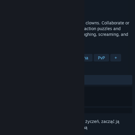
Producent
Batterystaple Games
Wydawca
Batterystaple Games
Wydano
Nie ogłoszono
An off-beat co-op party campaign for 2-8 clowns. Collaborate or
sabotage your way through hand-crafted action puzzles and
evolving minigames that will have you laughing, screaming, and
honking with your friends.
TAGI
Towarzyskie
Kampania kooperacyjna
PvP
+
RECENZJE
Brak recenzji użytkowników
Zaloguj się
, aby dodać tę pozycję do listy życzeń, zacząć ją
obserwować lub oznaczyć jako ignorowaną