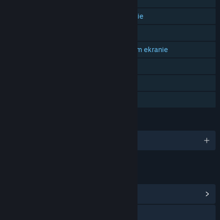
PvP na wspólnym/dzielonym ekranie
Kooperacja przez internet
Kooperacja na wspólnym/dzielonym ekranie
Wspólny/dzielony ekran
Remote Play Together
Udostępnianie gier
JĘZYKI
Obsługiwane języki: 9
LINKI I INFORMACJE
Zobacz centrum społeczności
X