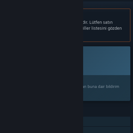
Türkçe desteklenmemektedir
Bu ürün sizin dilinizi desteklememektedir. Lütfen satın
almadan önce aşağıdaki desteklenen diller listesini gözden
geçirin.
Bu oyun Steam'de henüz erişilebilir değil
Planlanan Çıkış Tarihi:
2026
İlginizi mi çekti?
Ürünü istek listenize ekleyerek çıktığı zaman buna dair bildirim
alın.
ÖZELLIKLER
Tek Oyunculu
Steam Başarımları