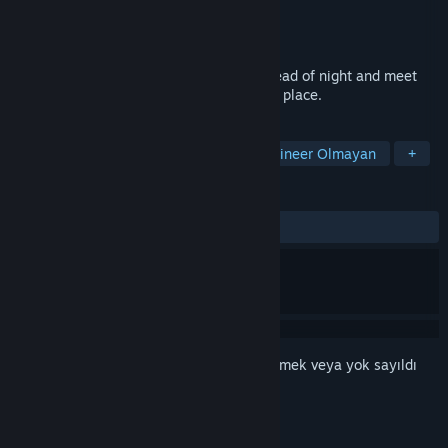
Geliştirici
Fullbright
Yayıncı
Fullbright
Yayınlanacak:
2026
Explore a mysterious hot springs in the dead of night and meet
the other lost souls who are drawn to this place.
ETIKETLER
Macera
Atmosferik
Keşif
Lineer Olmayan
+
İNCELEMELER
Kullanıcı incelemesi bulunmuyor
Bu öğeyi istek listenize eklemek, takip etmek veya yok sayıldı
olarak işaretlemek için
giriş yapın