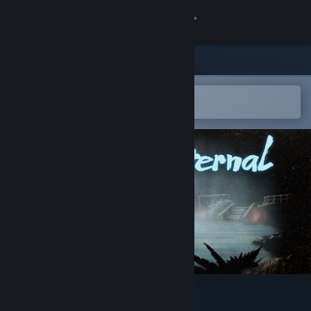
Giriş yap
Mağaza
Topluluk
Steam mobil uygulamasında aç
Kolayca istek listenize ekleyin.
Hakkında
Destek
Dili değiştir
Steam mobil uygulamasını yükle
Masaüstü internet sitesini görüntüle
Springs, Eternal