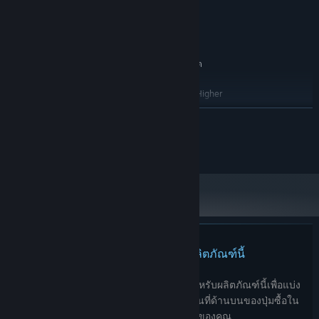
GeForce GTX 480 Or Equivalent
กราฟิกส์:
เวอร์ชัน 9.0
DIRECTX:
พื้นที่ว่างที่พร้อมใช้งาน 4000 MB
พื้นที่จัดเก็บข้อมูล:
แนะนำ:
ต้องการโปรเซสเซอร์และระบบปฏิบัติการแบบ 64 บิต
64-bit Windows 11 and up
ระบบปฏิบัติการ:
3.0 GHZ Quad Core Processor Or Higher
โปรเซสเซอร์:
แรม 8000 MB
หน่วยความจำ:
อ่านเพิ่มเติม
Geforce GTX 1080 Or Equivalent
กราฟิกส์:
เวอร์ชัน 11
DIRECTX:
© Fullbright 2025-
พื้นที่ว่างที่พร้อมใช้งาน 4001 MB
พื้นที่จัดเก็บข้อมูล:
ตั้งแต่วันที่ 1 มกราคม 2024 เวลาแปซิฟิก เป็นต้นไป ไคลเอนต์ Steam จะรองรับ
*
เฉพาะ Windows 10 และเวอร์ชันที่ใหม่กว่าเท่านั้น
A short, focused, supernatural-inflected first-person narrative
game (around 2-3 hours to fully complete.) The dark paths you
walk are ominous, but you can’t die… can you?
Experience all that a mysterious, secluded hot springs retreat
ไม่พบบทวิจารณ์สำหรับผลิตภัณฑ์นี้
has to offer. Multiple tucked-away pools, caverns, and other
odd attractions. The map gradually expands as you explore,
คุณสามารถเขียนบทวิจารณ์ของคุณเองสำหรับผลิตภัณฑ์นี้เพื่อแบ่ง
revealing new discoveries.
ปันประสบการณ์ของคุณให้กับชุมชน ใช้พื้นที่ด้านบนของปุ่มซื้อใน
หน้านี้เพื่อเขียนบทวิจารณ์ของคุณ
Evocative lo-fi graphics express the essence of this place