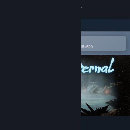
เข้าสู่ระบบ
ร้านค้า
ชุมชน
เปิดในแอป Steam แบบพกพา
เพิ่มให้ลงในสิ่งที่อยากได้ของคุณได้โดยสะดวก
เกี่ยวกับ
ฝ่ายสนับสนุน
เปลี่ยนภาษา
รับแอป Steam แบบพกพา
ชมเว็บไซต์สำหรับเดสก์ท็อป
Springs, Eternal