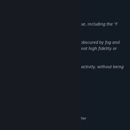
คำอธิบายเนื้อหาสำหรับผู้ใหญ่
ผู้พัฒนาอธิบายเนื้อหาในลักษณะนี้:
General casual use of profanity in dialogue, including the "F
word."
Some characters are nude, but nudity is obscured by fog and
surface of water. Characters models are not high fidelity or
realistic.
Occasional passing references to sexual activity, without being
graphic or explicit.
Along the way you’ll piece together your memory of the
relationship that led you here. First sparks to dying embers.
ความต้องการระบบ
Moments over years, glimpses of what you had. Experience a
romance both humanistic and heartfelt, and where it will lead you
ขั้นต่ำ:
next.
ต้องการโปรเซสเซอร์และระบบปฏิบัติการแบบ 64 บิต
Springs, Eternal:
A compact story exploration game from
64-bit Windows 7
ระบบปฏิบัติการ *:
Fullbright, developed by the writer & lead designer of
Gone
2.4GHZ Dual Core Processor Or Higher
โปรเซสเซอร์:
Home, Tacoma,
and
BioShock 2: Minerva’s Den
.
แรม 2000 MB
หน่วยความจำ: