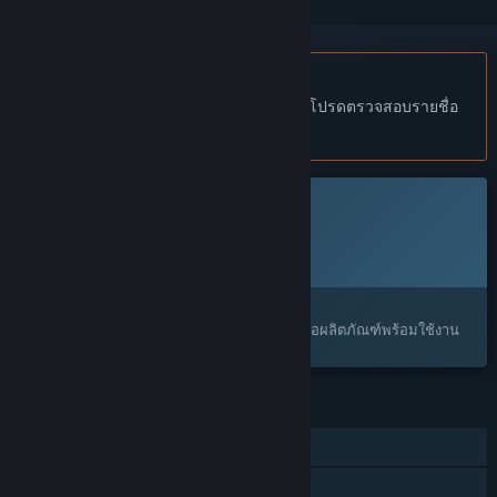
ไม่รองรับภาษาไทย
ผลิตภัณฑ์นี้ไม่รองรับภาษาท้องถิ่นของคุณ โปรดตรวจสอบรายชื่อ
ภาษาที่รองรับก่อนทำการสั่งซื้อ
เกมนี้ยังไม่พร้อมใช้งานบน Steam
วันวางจำหน่ายที่วางแผนไว้:
2026
น่าสนใจ?
เพิ่มในสิ่งที่คุณอยากได้ และรับการแจ้งเตือนเมื่อผลิตภัณฑ์พร้อมใช้งาน
คุณสมบัติ
ผู้เล่นคนเดียว
รางวัลความสำเร็จบน Steam