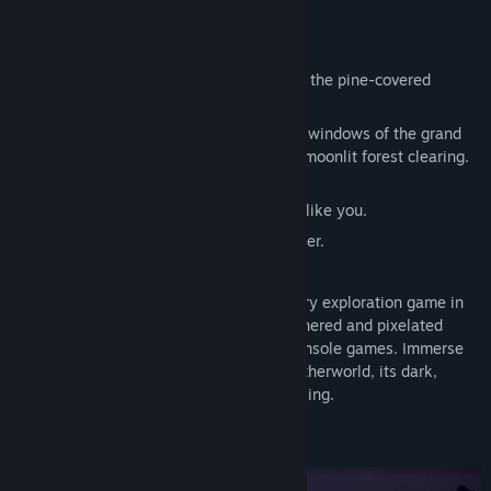
ค้นหากลุ่มชุมชน
เกี่ยวกับเกมนี้
The steaming springs of Stillwater shroud the pine-covered
ชื่อ:
Springs, Eternal
mountain peaks in mist.
แนว:
ผจญภัย
,
อินดี้
วันวางจำหน่าย:
2026
Flashlight sweeping forest paths. Lighted windows of the grand
lodge, beckoning. Subterranean caverns, moonlit forest clearing.
Eyes glinting in the underbrush.
Other lost souls, seeking something, just like you.
And every step of the way, memories of her.
Springs, Eternal
is a lo-fi first-person story exploration game in
an evocative visual style recalling the dithered and pixelated
graphics of late ‘90s-era PC and home console games. Immerse
yourself in this eerie, half-remembered otherworld, its dark,
winding paths at once inviting and unsettling.
Lose yourself. Seek something else.