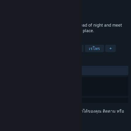
Fullbright
ผู้พัฒนา
Fullbright
ผู้จัดจำหน่าย
2026
วางจำหน่าย
Explore a mysterious hot springs in the dead of night and meet
the other lost souls who are drawn to this place.
แท็ก
ผจญภัย
มีบรรยากาศ
การสำรวจ
เรโทร
+
บทวิจารณ์
ไม่มีบทวิจารณ์จากผู้ใช้
เข้าสู่ระบบ
เพื่อเพิ่มผลิตภัณฑ์นี้ลงในสิ่งที่อยากได้ของคุณ ติดตาม หรือ
ทำเครื่องหมายเป็นถูกละเว้น