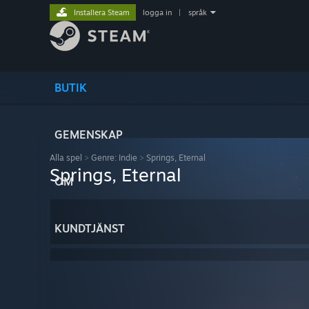
Installera Steam
logga in
|
språk
BUTIK
GEMENSKAP
Alla spel
>
Genre: Indie
>
Springs, Eternal
Springs, Eternal
OM
KUNDTJÄNST