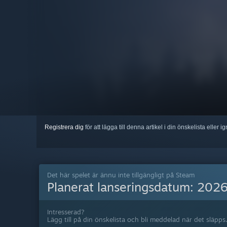
Registrera dig
för att lägga till denna artikel i din önskelista eller 
Det här spelet är ännu inte tillgängligt på Steam
Planerat lanseringsdatum:
202
Intresserad?
Lägg till på din önskelista och bli meddelad när det släpps