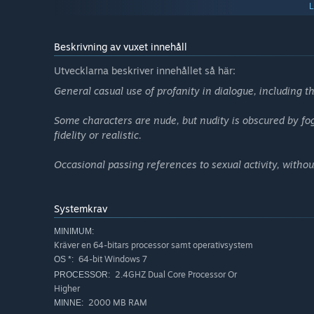
engaging in a debate that could last a lifetime; the tatto
widow, the young lovers— branching dialogue reveals who
other secrets Stillwater might be hiding…
Beskrivning av vuxet innehåll
Utvecklarna beskriver innehållet så här:
General casual use of profanity in dialogue, including th
Some characters are nude, but nudity is obscured by fo
fidelity or realistic.
Occasional passing references to sexual activity, without
Systemkrav
MINIMUM:
Kräver en 64-bitars processor samt operativsystem
64-bit Windows 7
OS *:
2.4GHZ Dual Core Processor Or
PROCESSOR:
Higher
2000 MB RAM
MINNE: