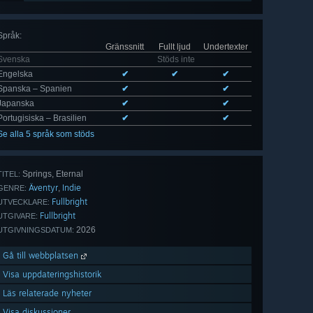
Språk
:
Gränssnitt
Fullt ljud
Undertexter
Svenska
Stöds inte
Engelska
✔
✔
✔
Spanska – Spanien
✔
✔
Japanska
✔
✔
Portugisiska – Brasilien
✔
✔
Se alla 5 språk som stöds
Springs, Eternal
TITEL:
Äventyr
Indie
,
GENRE:
Fullbright
UTVECKLARE:
Fullbright
UTGIVARE:
2026
UTGIVNINGSDATUM:
Gå till webbplatsen
Visa uppdateringshistorik
Läs relaterade nyheter
Visa diskussioner