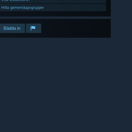
Hitta gemenskapsgrupper
Bädda in