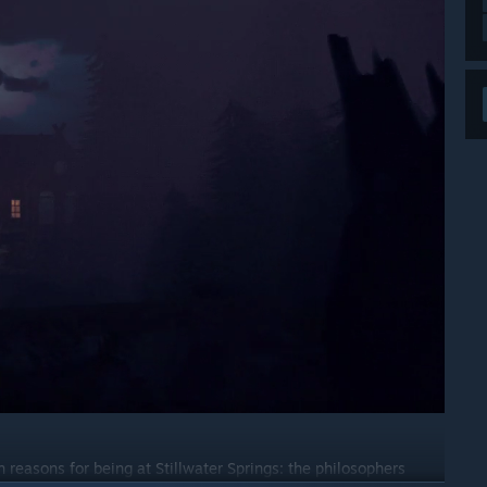
 reasons for being at Stillwater Springs: the philosophers