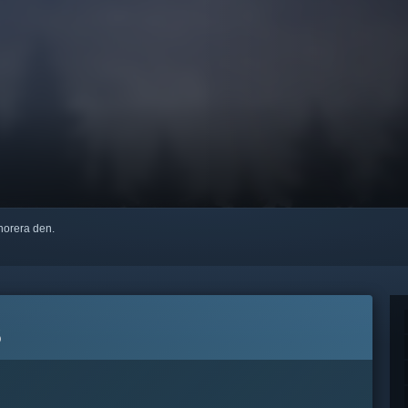
ignorera den.
6
.