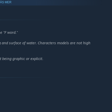
oist waiting to inscribe you with your future; the old men, the
LÄS MER
 they are, how their stories relate to your own, and what
e "F word."
g and surface of water. Characters models are not high
 being graphic or explicit.