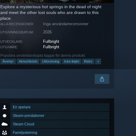
Explore a mysterious hot springs in the dead of night
and meet the other lost souls who are drawn to this
place.
Inga användarrecensioner
ALLA RECENSIONER:
2026
UTGIVNINGSDATUM:
Fullbright
UTVECKLARE:
Fullbright
UTGIVARE:
Populära användarskapta taggar för denna produkt:
Äventyr
Atmosfäriskt
Utforskning
Icke-linjärt
Retro
+
En spelare
Steam-prestationer
Steam Cloud
Familjedelning