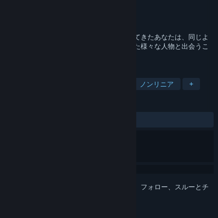
開発元
Fullbright
パブリッシャー
Fullbright
リリース日
2026年
暗く静かな夜。謎めいた温泉保養地にやってきたあなたは、同じよ
うに人生に迷い、この場所に引き寄せられた様々な人物と出会うこ
ととなります。
タグ
アドベンチャー
雰囲気
探検
ノンリニア
+
レビュー
ユーザーレビューはありません
このアイテムをウィッシュリストへの追加、フォロー、スルーとチ
ェックするには、
サインイン
してください。