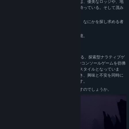
懐中電灯で森の道を照らしながら進む先には、優美なロッジや、地
下の洞穴や、月明かりに照らされた広場が待っている。そして茂み
の中で眼を光らせる何者かも。
この場所ではあなたと同じように、傷つき、なにかを探し求める者
たちがいる。
そして歩むごとに思い出すのは、彼女の記憶。
探索
『Springs, Eternal』は１人称視点で展開する、探索型ナラティブゲ
ームです。ビジュアルは90年代後半のPCやコンソールゲームを彷彿
とさせる、ローファイでピクセル味のあるスタイルとなっていま
す。あなたは不穏で幻想的な世界に身を置き、興味と不安を同時に
かき立てるような、森の道を進んでいきます。
迷いこんだあなたは、一体なにを見つけ出すのでしょうか。