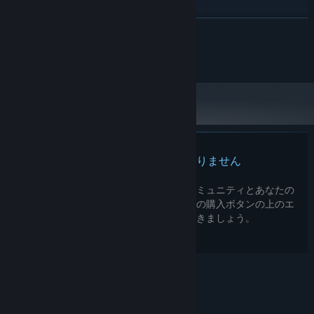
64-bit Windows 11 and up
OS:
続きを読む
3.0 GHZ Quad Core Processor Or
プロセッサー:
Higher
© Fullbright 2025-
8000 MB RAM
メモリー:
Geforce GTX 1080 Or Equivalent
グラフィック:
Version 11
DIRECTX:
4001 MB の空き容量
ストレージ:
2024年1月1日（PT）以降、SteamクライアントはWindows 10以降のバージ
*
ョンのみをサポートします。
このゲームについて
この製品のレビューはありません
超自然的な要素が合わさった一人称視点の探索型ナラティブアド
ベンチャー（プレイ時間は2～3時間ほど）。道は暗く不気味です
この製品の自分のレビューを書いて、コミュニティとあなたの
が、命を落とすことはない…はずです。
経験を共有してみましょう。このページの購入ボタンの上のエ
謎に包まれ人里離れた温泉保養地には、露天風呂や洞穴など、
リアを使用して、レビューを書きましょう。
様々な興味深い場所が登場します。探索を進めるにつれてあなた
の行動範囲は広がり、新たな秘密が明らかになっていくでしょ
う。
ピクセルと粗いポリゴンによって表現された、ローファイで懐か
しいグラフィックを味わえます。
© Valve Corporation. All rights reserved. 商標はすべ
個性豊かな人物が多数登場します。彼らと会話し、選択肢を選ぶ