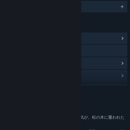
日本語、他4言語
リンク＆情報
コミュニティハブを表示
Webサイトにアクセス
アップデート履歴を表示
関連ニュースをチェック
掲示板を表示
続きを読む
コミュニティグループを検索
このゲームについて
タイトル:
Springs, Eternal
スティルウォーターの温泉から立ち昇る湯気が、松の木に覆われた
ジャンル:
アドベンチャー
,
インディー
山の頂きを白く包み込む。
リリース日:
2026年