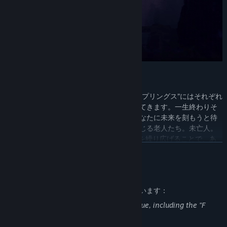
交流
温泉保養地である“スティルウォーター・スプリングス”にはそれぞれ
に異なる理由を抱えて、様々な人々がやってきます。一生終わりそ
うもない議論に明け暮れる哲学者たち。あなたに未来を刻もうと待
ち構えるタトゥーアーティスト。昔話に興じる老人たち。未亡人。
そして若いカップル…こうした面々と会話を繰り広げることで、あ
続きを読む
なたは彼らが何者で、あなた自身の物語といかに関係しているか、
そしてスティルウォーターに隠された秘密について知ることとなる
でしょう。
大人向けコンテンツの説明
開発者はコンテンツを次のように説明しています：
General casual use of profanity in dialogue, including the "F
word."