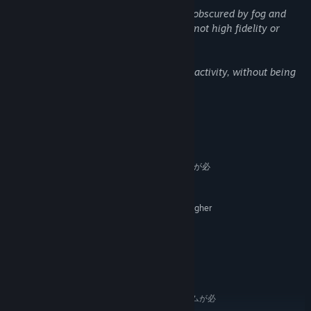
Some characters are nude, but nudity is obscured by fog and
surface of water. Characters models are not high fidelity or
realistic.
Occasional passing references to sexual activity, without being
graphic or explicit.
追憶
システム要件
歩みを進めながら、あなたは自分をこの場所にいざなうきっかけと
最低:
なった女性との記憶を紡いでいきます。最初の火が燃え上がったと
64 ビットプロセッサとオペレーティングシステムが必
きの記憶。そしてその火が弱っていったときの記憶。数年間にわた
要です
64-bit Windows 7
るあなたの経験が、走馬灯のように甦ります。その人間味あふれる
OS *:
ロマンスはあなたをどこに導くのか、是非とも体験してみてくださ
2.4GHZ Dual Core Processor Or Higher
プロセッサー:
い。
2000 MB RAM
メモリー:
GeForce GTX 480 Or Equivalent
グラフィック:
Fullbrightが送る『Springs, Eternal』は、『Gone Home』
Version 9.0
DIRECTX:
『Tacoma』『BioShock 2: Minerva's Den』のデザインとシナリオ
4000 MB の空き容量
ストレージ:
を手がけたクリエイターによる、短編ナラティブゲームです。
推奨:
64 ビットプロセッサとオペレーティングシステムが必
要です