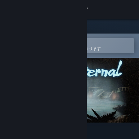
サインイン
ストア
コミュニティ
Steamモバイルアプリで開く
ウィッシュリストへの追加が簡単になります
詳細
サポート
言語を変更
Steamモバイルアプリを入手
デスクトップウェブサイトを表示
Springs, Eternal