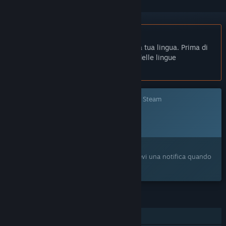
Non disponibile in Italiano
Questo prodotto non è disponibile nella tua lingua. Prima di
effettuare l'acquisto, controlla la lista delle lingue
disponibili.
Questo gioco non è ancora disponibile su Steam
Data di rilascio prevista:
2026
Ti interessa?
Aggiungilo alla tua Lista dei desideri e ricevi una notifica quando
sarà disponibile.
FUNZIONALITÀ
Giocatore singolo