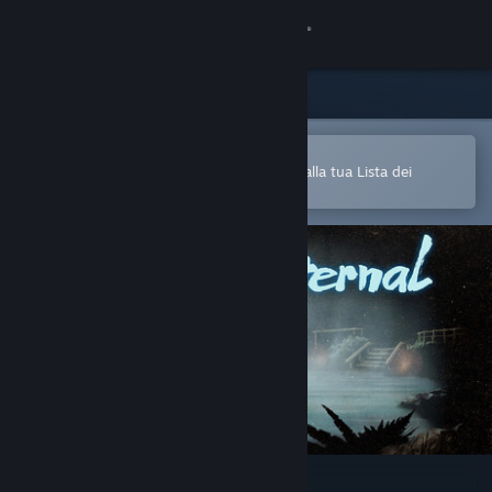
Accedi
Negozio
Comunità
Apri nell'app mobile di Steam
Per aggiungere facilmente i giochi alla tua Lista dei
desideri
Informazioni
Assistenza
Cambia la lingua
Ottieni l'app mobile di Steam
Visualizza il sito web per desktop
Springs, Eternal