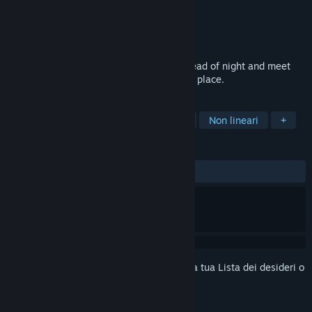
Sviluppatore
Fullbright
Editore
Fullbright
Rilascio
2026
Explore a mysterious hot springs in the dead of night and meet
the other lost souls who are drawn to this place.
ETICHETTE
Avventura
Atmosfera ben riuscita
Non lineari
+
RECENSIONI
Nessuna recensione degli utenti
Accedi
per aggiungere questo articolo alla tua Lista dei desideri o
per ignorarlo.