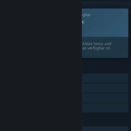
Dieses Spiel ist noch nicht auf Steam verfügbar
Geplantes Veröffentlichungsdatum:
2026
Interesse? Fügen Sie das Spiel Ihrer Wunschliste hinzu und
erhalten Sie eine Benachrichtigung, wenn es verfügbar ist.
FUNKTIONEN
Einzelspieler
Steam-Errungenschaften
Steam Cloud
Familienbibliothek
SPRACHEN