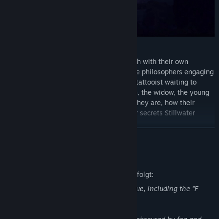
Meet over a dozen unique characters, each with their own
reasons for being at Stillwater Springs: the philosophers engaging
in a debate that could last a lifetime; the tattooist waiting to
inscribe you with your future; the old men, the widow, the young
lovers— branching dialogue reveals who they are, how their
stories relate to your own, and what other secrets Stillwater
might be hiding…
WEITERLESEN
Beschreibung nicht jugendfreier Inhalte
Der Entwickler beschreibt die Inhalte wie folgt:
General casual use of profanity in dialogue, including the "F
word."