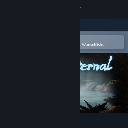
Anmelden
Shop
Community
In der Steam-Mobile-App öffnen
Zum einfachen Hinzufügen zu Ihrer Wunschliste.
Info
Support
Sprache ändern
Steam-Mobile-App herunterladen
Desktopversion anzeigen
Springs, Eternal