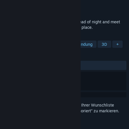
Entwickler
Fullbright
Publisher
Fullbright
Veröffentlichung
2026
Explore a mysterious hot springs in the dead of night and meet
the other lost souls who are drawn to this place.
TAGS
Abenteuer
Atmosphärisch
Erkundung
3D
+
REZENSIONEN
Keine Nutzerrezensionen
Melden Sie sich an
, um dieses Produkt zu Ihrer Wunschliste
hinzuzufügen, zu abonnieren oder als „Ignoriert“ zu markieren.