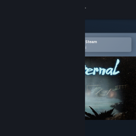
Přihlásit se
Obchod
Komunita
Otevřete v mobilní aplikaci služby Steam
Pro snazší přidání do seznamu přání
Informace
Podpora
Změnit jazyk
Mobilní aplikace služby Steam
Desktopová verze stránky
Springs, Eternal