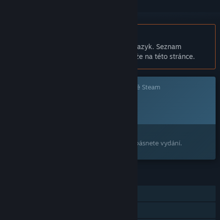
Čeština není podporována
Tento produkt nepodporuje Váš místní jazyk. Seznam
podporovaných jazyků je k dispozici níže na této stránce.
Tato hra prozatím není dostupná ve službě Steam
Plánované datum vydání:
2026
Máte zájem o tento produkt?
Přidejte si ho do seznamu přání, ať nepropásnete vydání.
FUNKCE
Režim pro jednoho hráče
Achievementy