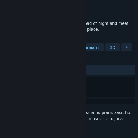
Vývojář
Fullbright
Vydavatel
Fullbright
Vydání
2026
Explore a mysterious hot springs in the dead of night and meet
the other lost souls who are drawn to this place.
ZNAČKY
Dobrodružné
Atmosférické
Nelineární
3D
+
RECENZE
Žádné uživatelské recenze
Abyste si mohli tento produkt přidat do seznamu přání, začít ho
sledovat nebo ho zařadit mezi ignorované, musíte se nejprve
přihlásit
.