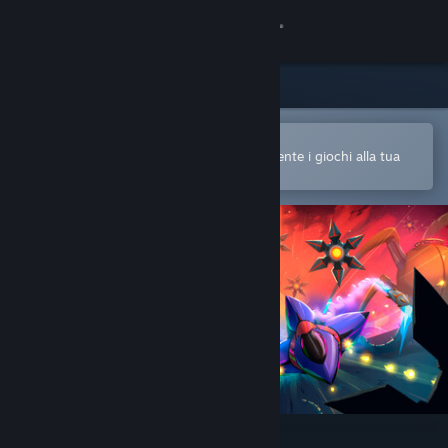
Accedi
Negozio
Comunità
Apri nell'app mobile di Steam
Per acquistare o aggiungere facilmente i giochi alla tua
Lista dei desideri
Informazioni
Assistenza
Cambia la lingua
Ottieni l'app mobile di Steam
Visualizza il sito web per desktop
Void Resurgence