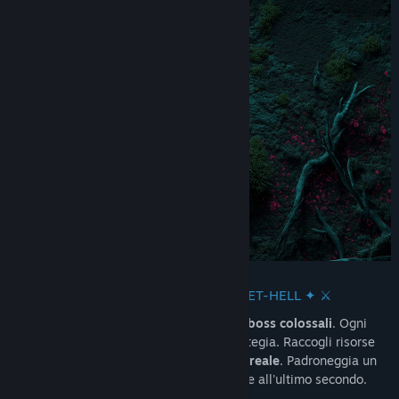
⚔️ ✦ COMBATTIMENTO BULLET-HELL ✦ ⚔️
Combatti contro sciami di nemici alieni e
boss colossali
. Ogni
combattimento è una prova della tua strategia. Raccogli risorse
per potenziare la tua astronave
in tempo reale
. Padroneggia un
gameplay bullet-hell
pixel-perfect
e fughe all'ultimo secondo.