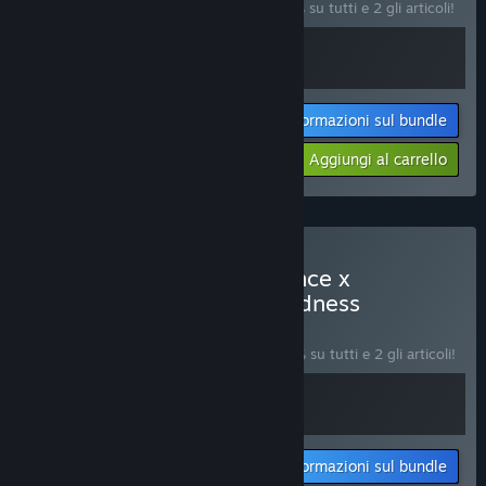
Acquista questo bundle e risparmia il 10% su tutti e 2 gli articoli!
Informazioni sul bundle
Il tuo prezzo:
-10%
Aggiungi al carrello
$11.68
Acquista 🚀 Void Resurgence x
DunHero⚔️: Roguelike Madness
BUNDLE
(?)
Acquista questo bundle e risparmia il 20% su tutti e 2 gli articoli!
Informazioni sul bundle