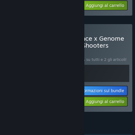
Il tuo prezzo:
-20%
Aggiungi al carrello
$11.18
Acquista 🚀 Void Resurgence x Genome
Guardian 2 🧬: Roguelike Shooters
BUNDLE
(?)
Acquista questo bundle e risparmia il 20% su tutti e 2 gli articoli!
Informazioni sul bundle
Il tuo prezzo:
-20%
Aggiungi al carrello
$16.78
Vedi tutti i 11 bundle.
FUNZIONALITÀ