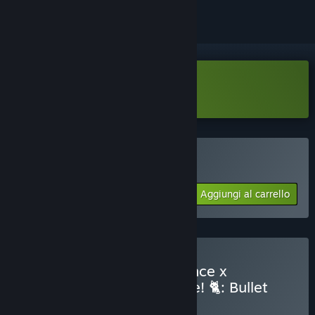
Scarica Void Resurgence Demo
Acquista Void Resurgence
Aggiungi al carrello
$4.99
Acquista 🚀 Void Resurgence x
Net.Attack() - Code or Die! 🐈: Bullet
Hell Madness
BUNDLE
(?)