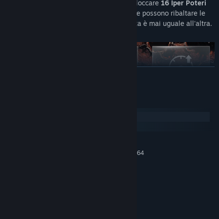
Scopri
20 sistemi centrali
, uniscili per sbloccare
16 Iper Poteri
devastanti
, abilità che cambiano il gioco e possono ribaltare le
sorti di qualsiasi battaglia. Nessuna partita è mai uguale all'altra.
CONTINUA
Requisiti di sistema
Windows
macOS
MINIMI:
🎮 ✦ GIOCA A MODO TUO ✦ 🎮
Richiede un processore e un sistema operativo a 64
bit
Scegli tra
quattro livelli di difficoltà
che si adattano al tuo stile
Windows 10 or higher
SISTEMA OPERATIVO:
di gioco. Che tu stia cercando un viaggio cosmico rilassato o una
2 Ghz CPU
PROCESSORE:
sfida bullet-hell hardcore, Void Resurgence si adatta a te.
4 GB di RAM
MEMORIA:
Intel HD Graphics 4000 or
SCHEDA VIDEO:
equivalent