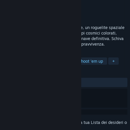
Sviluppatore
Puza Games
Editore
Puza Games
Rilasciato
17 ago 2025
Comanda un'astronave in Void Resurgence, un roguelite spaziale
retro-futuristico. Combatti attraverso campi cosmici colorati,
raccogli potenziamenti e costruisci la tua nave definitiva. Schiva
intensi schemi bullet-hell e lotta per la sopravvivenza.
ETICHETTE
Azione stile Rogue
Roguelite
Shoot 'em up
+
RECENSIONI
DI SEMPRE:
Positive
(90% di 31)
Accedi
per aggiungere questo articolo alla tua Lista dei desideri o
per ignorarlo.