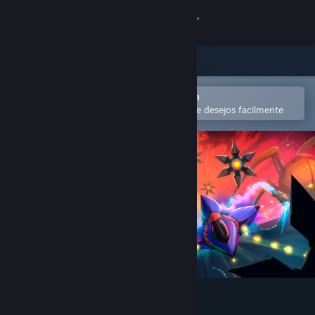
Iniciar sessão
Loja
Comunidade
Abra no aplicativo móvel do Steam
para comprar ou adicionar à lista de desejos facilmente
Sobre
Suporte
Alterar idioma
Baixe o aplicativo móvel do Steam
Ver versão para computadores
Void Resurgence