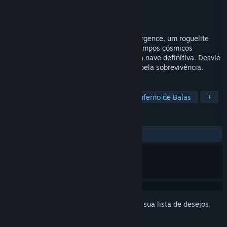
Desenvolvedor
Puza Games
Distribuidora
Puza Games
Lançado:
17/ago./2025
Comande uma nave estelar em Void Resurgence, um roguelite
espacial retrofuturista. Lute através de campos cósmicos
coloridos, colete melhorias e construa sua nave definitiva. Desvie
de padrões intensos de bullet-hell e lute pela sobrevivência.
MARCADORES
Roguelike de Ação
Roguelite
Inferno de Balas
+
ANÁLISES
DESDE O INÍCIO:
Positivas
(90% de 31)
Inicie a sessão
para adicionar este item à sua lista de desejos,
segui-lo ou ignorá-lo