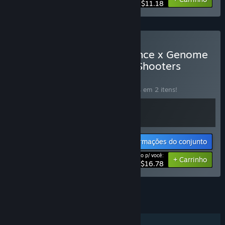
$11.18
Comprar 🚀 Void Resurgence x Genome
Guardian 2 🧬: Roguelike Shooters
CONJUNTO
(?)
Compre o conjunto para economizar 20% em 2 itens!
Informações do conjunto
Preço p/ você:
-20%
+ Carrinho
$16.78
Ver todos os 11 conjuntos.
RECURSOS
Um jogador