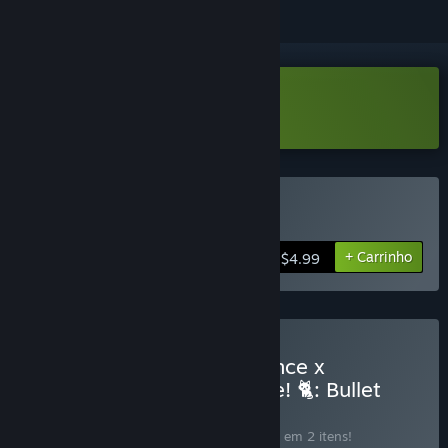
Baixar Void Resurgence Demo
Comprar Void Resurgence
+ Carrinho
$4.99
Comprar 🚀 Void Resurgence x
Net.Attack() - Code or Die! 🐈: Bullet
Hell Madness
CONJUNTO
(?)
Compre o conjunto para economizar 10% em 2 itens!