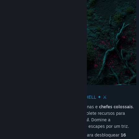
⚔️ ✦ COMBATE BULLET-HELL ✦ ⚔️
Lute contra enxames de inimigos alienígenas e
chefes colossais
.
Cada luta é um teste da sua estratégia. Colete recursos para
aprimorar sua nave estelar
em tempo real
. Domine a
jogabilidade
pixel-perfect
de bullet-hell e escapes por um triz.
Descubra
20 sistemas centrais
, una-os para desbloquear
16