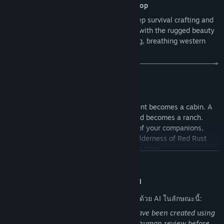
Play
solo or with up to
4 players in co-op
Refining performance and polish.
Red Rust Pioneers brings together the deep survival crafting and
We plan to continuously improve visual quality, optimisation,
base building of
Valheim
and
The Forest
with the rugged beauty
and overall polish throughout Early Access, taking advantage
of
Red Dead Redemption 2
, set on a living, breathing western
of real-world performance data from a wider range of
frontier.
hardware configurations than internal testing alone can
provide.
BUILD & SETTLE
A world that grows with its community.
You didn't come west just to survive.
The frontier setting gives Red Rust Pioneers a unique
opportunity to evolve alongside the wider history of the
You came to build something. A canvas tent becomes a cabin. A
American West itself. Beginning in 1842 places players at
cabin becomes a homestead. A homestead becomes a ranch.
the dawn of the frontier era, when technology was limited,
With your own two hands and the hands of your companions,
settlements were sparse, and the wilderness still felt vast
you'll build a new life in the wide open wilderness of Red Rust
and untamed. Over time, we envision the world gradually
Valley, one timber frame and campfire at a time.
อ่านเพิ่มเติม
advancing through updates and expansions inspired by later
The frontier is free and it's waiting. What you make of it is up to
frontier history, introducing new technologies, industries,
you.
transport, and opportunities as the frontier changes around
การเปิดเผยข้อมูลเกี่ยวกับเนื้อหาที่สร้างด้วย AI
the player. We see Red Rust Pioneers as a long-term shared
ผู้พัฒนาอธิบายว่าเกมของตนใช้เนื้อหาที่สร้างด้วย AI ในลักษณะนี้:
journey rather than a static product, and Early Access is the
first step into that world, not the final destination.
Localised game text and store updates have been created using
translation tools. Game text will receive human review before