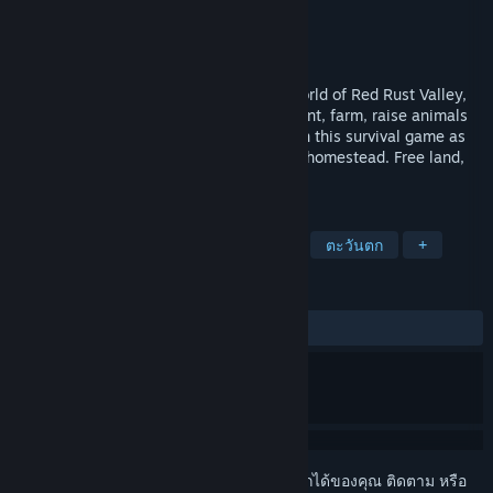
fish in a bottle
ผู้พัฒนา
Rusty Robot
ผู้จัดจำหน่าย
2026
วางจำหน่าย
Build a new life in the Wild West open world of Red Rust Valley,
alone or with up to 4 players in co-op. Hunt, farm, raise animals
and craft through the changing seasons in this survival game as
your camp grows from a canvas tent to a homestead. Free land,
open skies, and a world worth exploring.
แท็ก
เล่นระหว่างการพัฒนา
เอาชีวิตรอด
ตะวันตก
+
บทวิจารณ์
ไม่มีบทวิจารณ์จากผู้ใช้
เข้าสู่ระบบ
เพื่อเพิ่มผลิตภัณฑ์นี้ลงในสิ่งที่อยากได้ของคุณ ติดตาม หรือ