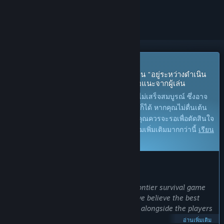
ทำเครื่องหมายเป็นถูกละเว้น
เร็ว ๆ นี้ในช่วงเล่นระหว่างการพัฒนา
ผู้พัฒนาเกมนี้ตั้งใจที่จะวางจำหน่ายเกมเป็น "อยู่ระหว่างดำเนิน
การ" โดยจะพัฒนาเกมต่อไปตามข้อเสนอแนะจากผู้เล่น
หมายเหตุ:
เกมที่อยู่ในระหว่างการพัฒนายังไม่เสร็จสมบูรณ์ ซึ่งอาจ
จะมีหรืออาจจะไม่มีการเปลี่ยนแปลงเพิ่มเติมก็ได้ หากคุณไม่ตื่นเต้น
กับการเล่นในช่วงสถานะปัจจุบันของเกมนี้ คุณควรจะรอเพื่อตัดสินใจ
ในกรณีที่เกมมีความคืบหน้าในการพัฒนาเกมเพิ่มเติมมากกว่านี้
เรียน
รู้เพิ่มเติม
สิ่งที่ผู้พัฒนาต้องการจะบอก:
เหตุใดจึงเป็นช่วงระหว่างการพัฒนา?
“Red Rust Pioneers is a co-operative frontier survival game
built around shared experiences, and we believe the best
version of this game can only be made alongside the players
who love it.
อ่านเพิ่มเติม