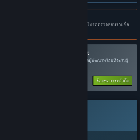
We have a clear creative vision for what Red Rust Pioneers
will become, but survival games live and die by how their
ไม่รองรับภาษาไทย
systems feel in players' hands. The balance between
ผลิตภัณฑ์นี้ไม่รองรับภาษาท้องถิ่นของคุณ โปรดตรวจสอบรายชื่อ
challenge and reward, the rhythm of daily frontier life, the
ภาษาที่รองรับก่อนทำการสั่งซื้อ
pacing of the journey west, the moments that make you
want to call your friends over to play: these are things we
can design for, but they're perfected through real player
เข้าร่วม Red Rust Pioneers Playtest
feedback.
ส่งคำร้องขอการเข้าถึง แล้วคุณจะได้รับแจ้งเมื่อผู้พัฒนาพร้อมที่จะรับผู้
เข้าร่วมเพิ่มเติม
Our community has already been shaping the game through
monthly development updates, Discord discussions, and
ร้องขอการเข้าถึง
direct feedback since we first announced the project. Early
Access is the natural next step in that relationship. We want
our players at the campfire with us, helping us build the best
frontier survival experience we can.”
เกมนี้ยังไม่พร้อมใช้งานบน Steam
เกมนี้จะอยู่ในช่วงระหว่างการพัฒนานานเท่าไรโดยประมาณ?
วันวางจำหน่ายที่วางแผนไว้:
“We plan for Red Rust Pioneers to be in Early Access for
2026
approximately 18 to 24 months. Our development roadmap
is structured around regular content updates, and we'll share
that roadmap publicly so players always know what we're
น่าสนใจ?