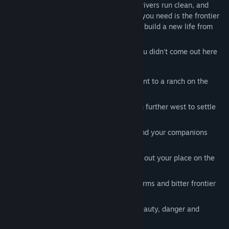
adventure. Out here, the land is rich, the rivers run clean, and
Enriching co-op and progression.
what you make of it is yours to keep. All you need is the frontier
We plan to deepen the role specialisation system, expand
ชื่อ:
Red Rust Pioneers
ahead, friends beside you, and the will to build a new life from
the perk trees, and introduce new ways for players to
แนว:
แอ็คชัน
,
ผจญภัย
,
อินดี้
,
เล่นระหว่างการพัฒนา
the ground up.
contribute to their group and develop their character's
วันวางจำหน่าย:
2026
identity on the frontier.
The Wild West won't make it easy. But you didn't come out here
for easy.
Evolving the Equilibrium Engine.
We plan to expand the interconnected survival systems with
Build
your homestead from a canvas tent to a ranch on the
new environmental conditions, seasonal events, and
western frontier
dynamic situations that keep frontier life feeling fresh and
Travel
by wagon, break camp and push further west to settle
meaningful.
new land
Hunt, fish and farm
to feed yourself and your companions
An evolving frontier narrative.
through every season
We plan to gradually introduce players to a larger frontier
story filled with mystery, conflict, discovery, and shifting
Craft
tools, weapons and gear to carve out your place on the
power across the region. While we're intentionally keeping
frontier
many narrative details closely guarded to preserve surprises
Survive
blistering summers, violent storms and bitter frontier
and player discovery, the long-term ambition is for Red Rust
winters
Pioneers to grow beyond a survival sandbox into a living
western frontier journey where player stories unfold
Explore
a vast open world alive with beauty, danger and
alongside a broader evolving world.
discovery