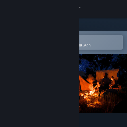
เข้าสู่ระบบ
ร้านค้า
ชุมชน
เปิดในแอป Steam แบบพกพา
เพิ่มให้ลงในสิ่งที่อยากได้ของคุณได้โดยสะดวก
เกี่ยวกับ
ฝ่ายสนับสนุน
เปลี่ยนภาษา
รับแอป Steam แบบพกพา
ชมเว็บไซต์สำหรับเดสก์ท็อป
Red Rust Pioneers