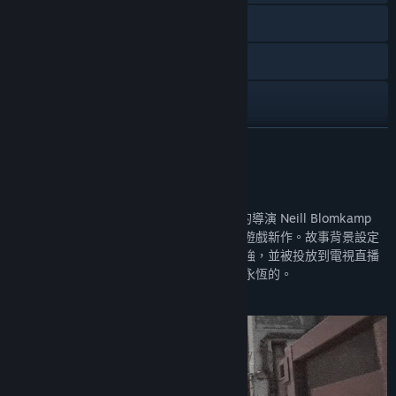
造訪網站
Discord
X
Instagram
繼續閱讀
YouTube
關於此遊戲
檢視更新歷史記錄
歡迎來到《Off The Grid》，這部由有遠見的導演 Neill Blomkamp
(《第九區》、《極樂世界》) 所導演的射擊遊戲新作。故事背景設定
閱讀相關新聞
在一個近未來的世界，參賽者都經過電子增強，並被投放到電視直播
的血腥競賽中，死亡是短暫的，但名聲卻是永恆的。
檢視討論區
尋找社群群組
名稱:
Off The Grid
類型:
動作
,
大型多人連線
,
免費遊玩