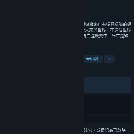
Gunzilla Games
開發人員
Gunzilla Games
發行商
發行日
2025 年 7 月 17 日
歡迎來到《Off The Grid》，這款次世代免費遊戲來自有遠見卓識的導
演 Neill Blomkamp。遊戲背景設定在一個近未來的世界，在這個世界
裡，參賽者都經過電子增強，並被投放到電視血腥競賽中。死亡是短
暫的，但名聲卻是永恆的。
標籤
玩家對戰
免費遊玩
線上合作
大逃殺
+
評論
有史以來：
褒貶不一
(55 / 2,457)
最近：
褒貶不一
(61 / 97)
登入
以將此項目新增至您的願望清單、關注它，或標記為已忽略