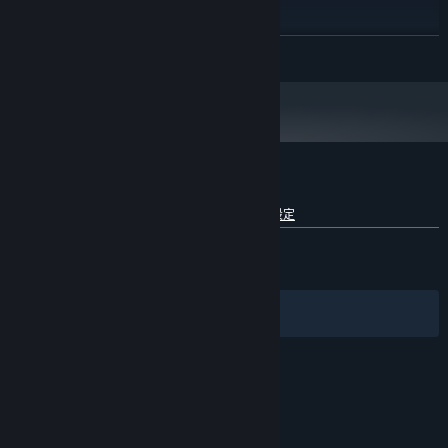
在殘酷的生存戰中，從島上搶掠高價值的戰利品。適應、智取並努力
Intel I7 12700 or similar
處理器:
接近勝利。Off The Grid 不只是成為最後一個屹立不倒的人，而是要
32 GB 記憶體
記憶體:
在成為下一個犧牲者之前掠奪和提取最有價值的裝備。
繼續閱讀
GeForce RTX 3070 TI or similar
顯示卡:
28 GB 可用空間
儲存空間:
Off The Grid 的顧客評論
查看語言細分詳情
關於使用者評論
您的偏好設定
有史以來：
褒貶不一
(55 / 2,457)
最近：
褒貶不一
(61 / 97)
您萃取或賺取的每一件物品都可以在遊戲中的市場上交易。我們建立
篩選條件
您的語言
了一個真正開放的遊戲經濟體系，無論您是搶奪您夢寐以求的武器，
或是轉換未使用的裝備，每一項交易都是由真實的供需所驅動。列
表、交易並建立您的完美裝備。
© Valve Corporation. 版權所有。所有商標皆為個別所有
權人在美國與其它國家（地區）之財產。
隱私權政策
|