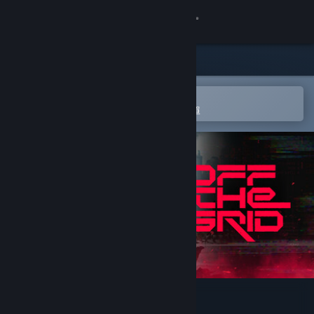
登入
商店
社群
在 Steam 行動應用程式中開啟
以輕鬆進行購買或新增至您的願望清單
關於
客服
變更語言
取得 Steam 行動應用程式
檢視電腦版網頁
Off The Grid