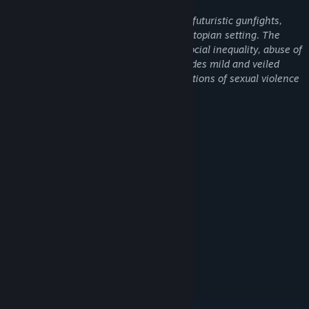
開發者表示產品內容如下：
Off the Grid features violence, including futuristic gunfights,
blood, and character deaths within a dystopian setting. The
story explores mature themes such as social inequality, abuse of
power, and surveillance. The game includes mild and veiled
nudity. There are no sexual acts or depictions of sexual violence
in the game.
針對您的遊戲風格調整武器：數千種組合，適合任何類型的殺手。使
用各式各樣的化妝品和附件，將您的槍械調校至完美狀態，或是大量
使用 Teardrop Island 最新的網路肢體，以主宰戰場。隨時調用您的自
系統需求
訂裝備，讓戰場成為您的樂園。
最低配備:
需要 64 位元的處理器及作業系統
Windows 10 or higher
作業系統:
Intel I5 9400 or similar
處理器:
16 GB 記憶體
記憶體:
GeForce RTX 2060 or similar
顯示卡:
寬頻網際網路連線
網路:
28 GB 可用空間
儲存空間:
建議配備:
需要 64 位元的處理器及作業系統
Windows 10 or higher
作業系統: