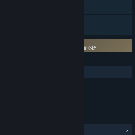
應用程式內購買
可用 HDR
親友同享
使用核心層面防作弊
Easy Anti-Cheat
- 解除安裝遊戲後需要手動移除
語言
10 種支援語言
內容
包含互動元素
遊戲內購買, 遊戲內聊天, 線上互動
連結和資訊
檢視社群中心