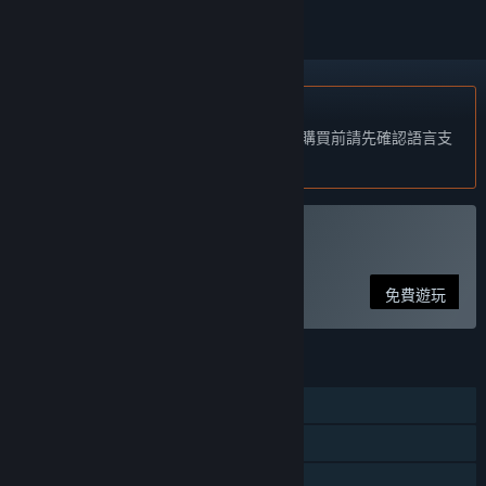
不支援繁體中文
本產品尚不支援您的目前所在地的語言。購買前請先確認語言支
援清單。
執行 Off The Grid
免費遊玩
功能
線上玩家對戰
線上合作
跨平台多人連線