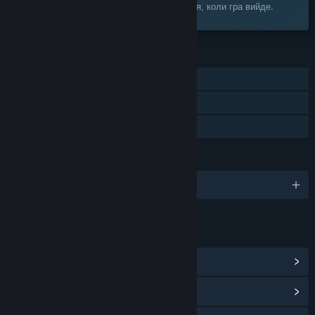
Додайте до списку бажаного та дізнайтеся, коли гра вийде.
ОСОБЛИВОСТІ
Однокористувацька гра
Досягнення Steam
Сімейна бібліотека
МОВИ
Підтримуваних мов: 2
ПОСИЛАННЯ Й ВІДОМОСТІ
Переглянути центр спільноти
Переглянути історію оновлень