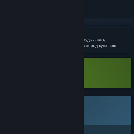
українська мова недоступна
Цей продукт не підтримує вашу мову. Будь ласка,
перегляньте список підтримуваних мов перед купівлею.
Завантажити Depth:Origin Demo
Докладніше
про цю демоверсію
Ця гра ще не доступна у Steam
Запланована дата випуску:
Буде оголошено пізніше
Зацікавлені?