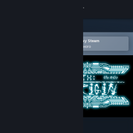
Увійти
Крамниця
Спільнота
Відкрити в мобільному застосунку Steam
Щоби легко додати до списку бажаного
Інформація
Підтримка
Змінити мову
Завантажити мобільний застосунок Steam
Переглянути повну версію
Depth:Origin