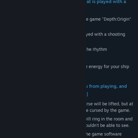
[An exhilarating rhythm action ADV that is played with a
shooting game approach!]
The entire game progresses by playing the game "Depth:Origin"
within the game.
Depth:Origin is a rhythm game that is played with a shooting
game approach.
- "Shoot" the enemies that attack you to the rhythm
- "Avoid" the boss's attacks to the music
Make full use of these two actions to save energy for your ship
and defeat the boss.
[Spiritual phenomena that prevent you from playing, and
the hidden "past" of the cursed object]
As you progress through the game, the curse will be lifted, but at
the same time, the protagonist will also be cursed by the game.
As the curse progresses, strange noises will ring in the room and
you will be able to see things that you shouldn't be able to see.
Endure the effects of the curse and lead the game software