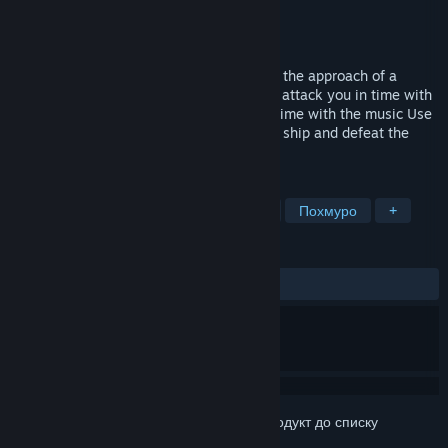
Розробник
四季GameStudio
Видавець
Phoenixx Inc.
Дата виходу
Буде оголошено пізніше
Depth:Origin is a rhythm game that takes the approach of a
shooting game. ・Shoot the enemies that attack you in time with
the rhythm ・Avoid the boss's attacks in time with the music Use
these two actions to save energy for your ship and defeat the
boss.
ПОЗНАЧКИ
Пригоди
Стрілянка
Ритм-гра
Похмуро
+
РЕЦЕНЗІЇ
Немає користувацьких рецензій
Увійдіть до акаунта
, щоби додати цей продукт до списку
бажаного чи позначити як ігнорований.