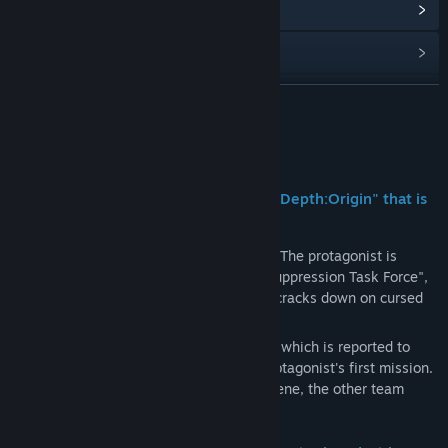
Читати пов’язані новини
Перейти до обговорень
Знайти групи спільноти
ЧИТАТИ ДАЛІ
Назва:
Depth:Origin
Про цю гру
Жанр:
Пригоди
Дата виходу:
Буде оголошено пізніше
[De-curse the cursed game software "Depth:Origin" that is
said to "swallow people"]
Alva Central Criminal Bureau, Section 6 - The protagonist is
assigned to the "Special Cursed Object Suppression Task Force",
a special task force that suppresses and cracks down on cursed
objects that appear in the city.
The special cursed object "Depth:Origin", which is reported to
"swallow people who play it", was the protagonist's first mission.
However, by the time he arrived at the scene, the other team
members were already gone.