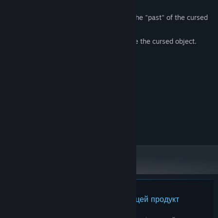
"Depth: Origin" to victory.
Depending on the progress of the curse, the "past" of the cursed
object will be revealed.
But don't forget. Your mission is to subdue the cursed object.
Системні вимоги
МІНІМАЛЬНІ:
windows10/11
ОС:
Intel Core i5 Gen12
ПРОЦЕСОР:
4 GB ОП
ОПЕРАТИВНА ПАМ’ЯТЬ:
NVIDIA Geforce 1650
ВІДЕОКАРТА:
Немає жодної рецензії на цей продукт