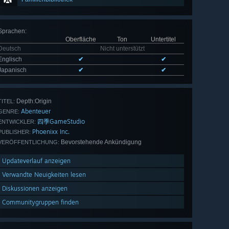
Sprachen
:
Oberfläche
Ton
Untertitel
Deutsch
Nicht unterstützt
Englisch
✔
✔
Japanisch
✔
✔
Depth:Origin
TITEL:
Abenteuer
GENRE:
四季GameStudio
ENTWICKLER:
Phoenixx Inc.
PUBLISHER:
Bevorstehende Ankündigung
VERÖFFENTLICHUNG:
Updateverlauf anzeigen
Verwandte Neuigkeiten lesen
Diskussionen anzeigen
Communitygruppen finden