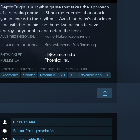
Depth:Origin is a rhythm game that takes the approach
of a shooting game. ・Shoot the enemies that attack
you in time with the rhythm ・Avoid the boss's attacks in
time with the music Use these two actions to save
energy for your ship and defeat the boss.
Keine Nutzerrezensionen
ALLE REZENSIONEN:
Bevorstehende Ankündigung
VERÖFFENTLICHUNG:
四季GameStudio
ENTWICKLER:
Phoenixx Inc.
PUBLISHER:
Beliebte benutzerdefinierte Tags für dieses Produkt:
Abenteuer
Shooter
Rhythmus
2D
3D
Psychedelisch
+
Einzelspieler
Steam-Errungenschaften
Familienbibliothek