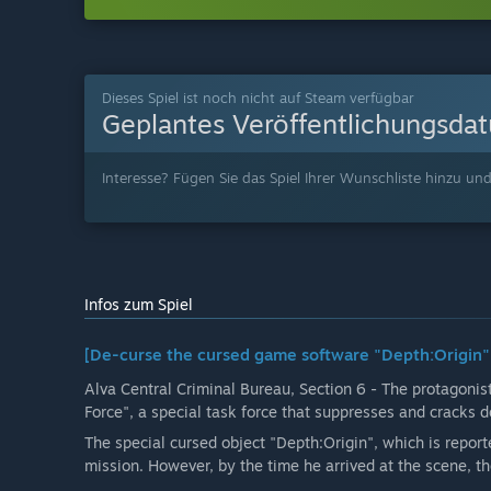
Dieses Spiel ist noch nicht auf Steam verfügbar
Geplantes Veröffentlichungsda
Interesse? Fügen Sie das Spiel Ihrer Wunschliste hinzu und
Infos zum Spiel
[De-curse the cursed game software "Depth:Origin" t
Alva Central Criminal Bureau, Section 6 - The protagonis
Force", a special task force that suppresses and cracks d
The special cursed object "Depth:Origin", which is report
mission. However, by the time he arrived at the scene, 