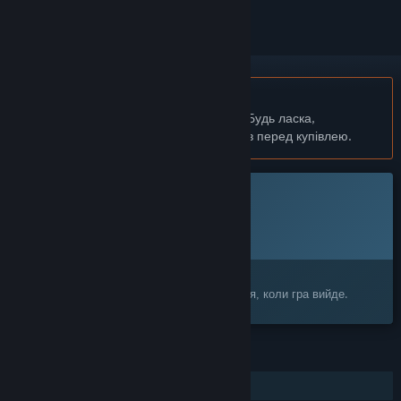
українська мова недоступна
Цей продукт не підтримує вашу мову. Будь ласка,
перегляньте список підтримуваних мов перед купівлею.
Ця гра ще не доступна у Steam
Запланована дата випуску:
Буде оголошено пізніше
Зацікавлені?
Додайте до списку бажаного та дізнайтеся, коли гра вийде.
ОСОБЛИВОСТІ
Однокористувацька гра