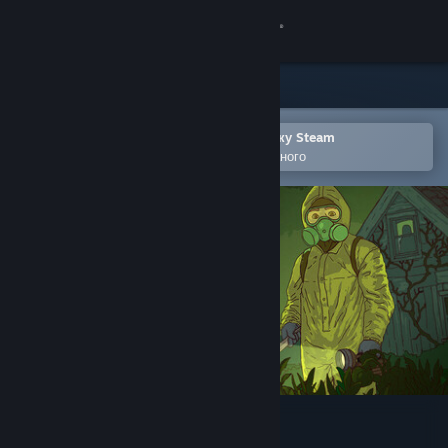
Увійти
Крамниця
Спільнота
Відкрити в мобільному застосунку Steam
Щоби легко додати до списку бажаного
Інформація
Підтримка
Змінити мову
Завантажити мобільний застосунок Steam
Переглянути повну версію
Crop