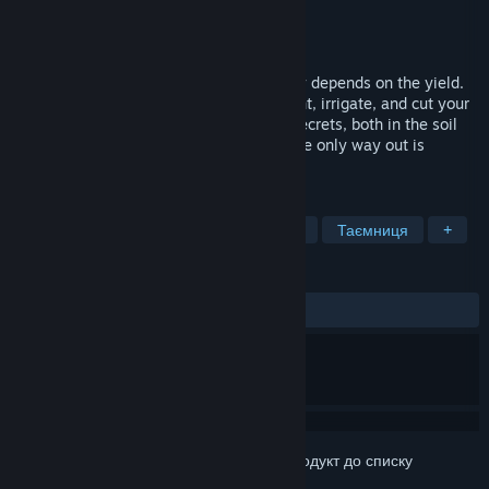
Розробник
Carbonara Games
Видавець
11 bit studios
Дата виходу
Буде оголошено пізніше
A gritty farming thriller where your safety depends on the yield.
Bound to a dying farm, you must dig, plant, irrigate, and cut your
way through the decay. Uncover buried secrets, both in the soil
and quietly brewing within the village. The only way out is
through the harvest.
ПОЗНАЧКИ
Симулятор
Фермерство
Жахи
Таємниця
+
РЕЦЕНЗІЇ
Немає користувацьких рецензій
Увійдіть до акаунта
, щоби додати цей продукт до списку
бажаного чи позначити як ігнорований.