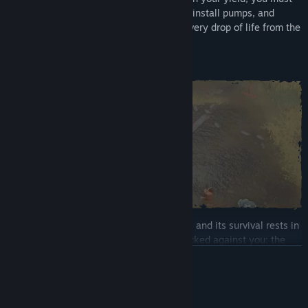
organise your crops wisely. Dig trenches, install pumps, and
repair crumbling equipment to squeeze every drop of life from the
dirt.
The small town is severed from the world, and its survival rests in
your unprepared hands. The odds are stacked against you: the
farm is in a state of decay, choked by the clutter of the previous
ЧИТАТИ ДАЛІ
owner. Cut through waist-high grass to prevent pests, produce
compost to improve the quality of crops, and meticulously
Опис вмісту для дорослих
prepare your plots. Whether you’re wearing a raincoat to endure a