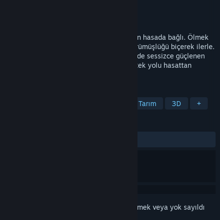
Geliştirici
Carbonara Games
Yayıncı
11 bit studios
Yayınlandı:
Duyurulacak
Bu karanlık çiftçilik geriliminde, güvenliğin hasada bağlı. Ölmek
üzere olan bir çiftlikte kaz, ek, sula ve çürümüşlüğü biçerek ilerle.
Hem toprağın altındaki sırları hem de köyde sessizce güçlenen
karanlığı ortaya çıkar. Buradan çıkmanın tek yolu hasattan
geçiyor.
ETIKETLER
Simülasyon
Çiftçilik
Korku
Tarım
3D
+
İNCELEMELER
Kullanıcı incelemesi bulunmuyor
Bu öğeyi istek listenize eklemek, takip etmek veya yok sayıldı
olarak işaretlemek için
giriş yapın