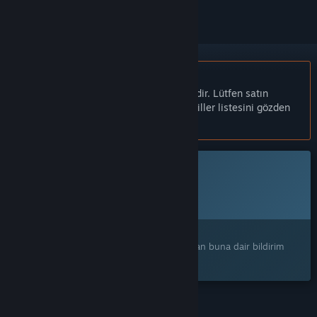
Türkçe desteklenmemektedir
Bu ürün sizin dilinizi desteklememektedir. Lütfen satın
almadan önce aşağıdaki desteklenen diller listesini gözden
geçirin.
Bu oyun Steam'de henüz erişilebilir değil
Planlanan Çıkış Tarihi:
Duyurulacak
İlginizi mi çekti?
Ürünü istek listenize ekleyerek çıktığı zaman buna dair bildirim
alın.
ÖZELLIKLER