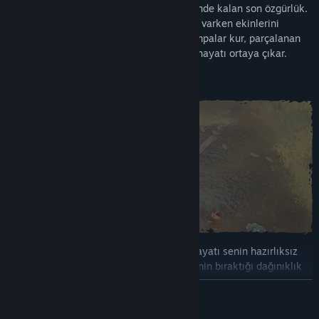
gerçeğin ve onu nasıl düzenlediğin ise elinde kalan son özgürlük.
Hasadına bel bağlamış çaresiz bir kasaba varken ekinlerini
akıllıca planlamalısın. Hendekler kaz, pompalar kur, parçalanan
ekipmanları tamir et ve toprağın içindeki hayatı ortaya çıkar.
Dünyadan kopmuş bu küçük kasabanın hayatı senin hazırlıksız
ellerine bağlı. Çiftlik çürümüş, eski sahibinin bıraktığı dağınıklık
tarlayı tıkamış durumda. Her şey sana karşı. Zararlılardan
DEVAMINI OKU
korunmak için uzun otları biç, mahsul kalitesini artırmak için
kompost üret ve tarlanı özenle hazırla. İster şiddetli bir fırtınaya