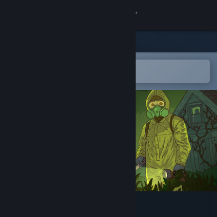
Giriş yap
Mağaza
Topluluk
Steam mobil uygulamasında aç
Kolayca istek listenize ekleyin.
Hakkında
Destek
Dili değiştir
Steam mobil uygulamasını yükle
Masaüstü internet sitesini görüntüle
Crop