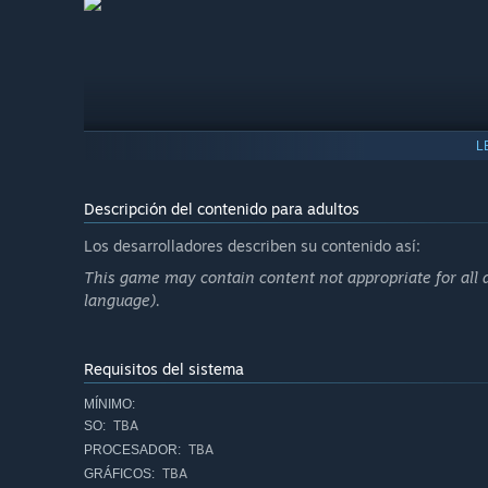
L
Descripción del contenido para adultos
Los desarrolladores describen su contenido así:
This game may contain content not appropriate for all ag
language).
Requisitos del sistema
MÍNIMO:
TBA
SO:
TBA
PROCESADOR:
The small town is severed from the world, and its surviv
TBA
GRÁFICOS: