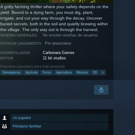
A gritty farming thriller where your safety depends on the
yield. Bound to a dying farm, you must dig, plant,
irrigate, and cut your way through the decay. Uncover
buried secrets, both in the soil and quietly brewing within
the village. The only way out is through the harvest.
No existen reseñas de usuarios
RESEÑAS GENERALES:
Por anunciarse
FECHA DE LANZAMIENTO:
Carbonara Games
DESARROLLADOR:
11 bit studios
EDITOR:
Etiquetas populares para este producto:
Simuladores
Agrícola
Terror
Agricultura
Misterio
3D
+
Un jugador
Préstamo familiar