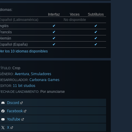
Idiomas
:
Interfaz
Voces
Subtítulos
Español (Latinoamérica)
No disponible
Inglés
✔
✔
Francés
✔
✔
Alemán
✔
✔
Español (España)
✔
✔
Ver los 10 idiomas disponibles
Crop
TÍTULO:
Aventura
Simuladores
,
GÉNERO:
Carbonara Games
DESARROLLADOR:
11 bit studios
EDITOR:
Por anunciarse
FECHA DE LANZAMIENTO:
Discord
Facebook
YouTube
X