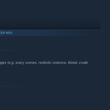
EER MÁS
es (e.g. scary scenes, realistic violence, blood, crude
al rests in your unprepared hands. The odds are stacked against