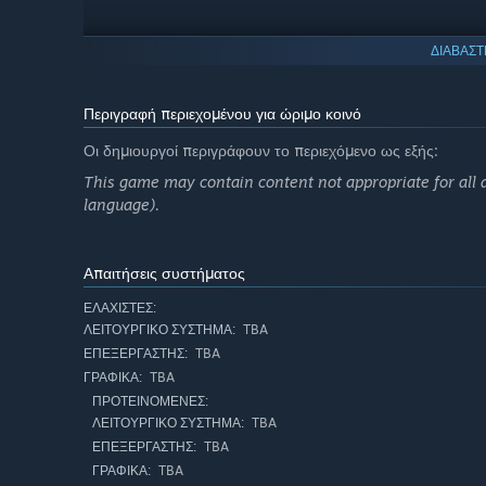
ΔΙΑΒΑΣΤ
Περιγραφή περιεχομένου για ώριμο κοινό
Οι δημιουργοί περιγράφουν το περιεχόμενο ως εξής:
This game may contain content not appropriate for all ag
language).
Απαιτήσεις συστήματος
ΕΛΆΧΙΣΤΕΣ:
TBA
ΛΕΙΤΟΥΡΓΙΚΌ ΣΎΣΤΗΜΑ:
TBA
ΕΠΕΞΕΡΓΑΣΤΉΣ:
The small town is severed from the world, and its surviv
TBA
ΓΡΑΦΙΚΆ:
you: the farm is in a state of decay, choked by the clutte
ΠΡΟΤΕΙΝΌΜΕΝΕΣ:
prevent pests, produce compost to improve the quality of
TBA
ΛΕΙΤΟΥΡΓΙΚΌ ΣΎΣΤΗΜΑ:
wearing a raincoat to endure a punishing storm or placing
TBA
ΕΠΕΞΕΡΓΑΣΤΉΣ:
pesticide sprayed is a choice. The work is heavy, but in a
TBA
ΓΡΑΦΙΚΆ: