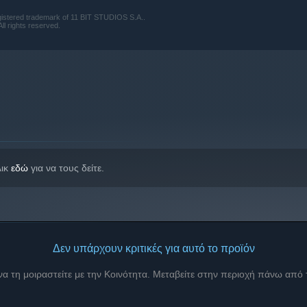
tered trademark of 11 BIT STUDIOS S.A..
ll rights reserved.
λικ
εδώ
για να τους δείτε.
Δεν υπάρχουν κριτικές για αυτό το προϊόν
 να τη μοιραστείτε με την Κοινότητα. Μεταβείτε στην περιοχή πάνω από
ght here? Why is the town cut off from the world? And who is