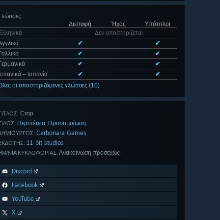
Γλώσσες
:
Διεπαφή
Ήχος
Υπότιτλοι
Ελληνικά
Δεν υποστηρίζεται
Αγγλικά
✔
✔
Γαλλικά
✔
✔
Γερμανικά
✔
✔
Ισπανικά – Ισπανία
✔
✔
Όλες οι υποστηριζόμενες γλώσσες (10)
Crop
ΤΊΤΛΟΣ:
Περιπέτεια
Προσομοίωση
,
ΕΊΔΟΣ:
Carbonara Games
ΔΗΜΙΟΥΡΓΌΣ:
11 bit studios
ΕΚΔΌΤΗΣ:
Ανακοίνωση προσεχώς
ΗΜ/ΝΊΑ ΚΥΚΛΟΦΟΡΊΑΣ:
Discord
Facebook
YouTube
X