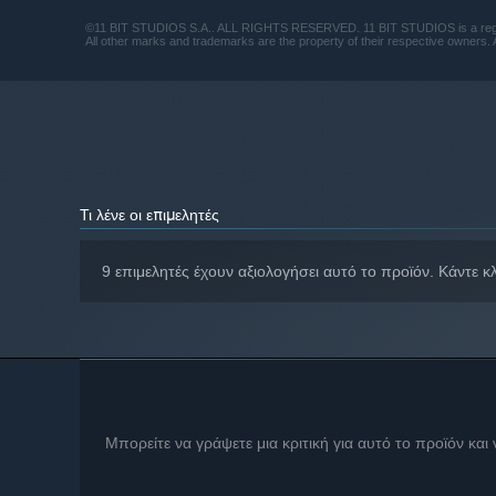
©11 BIT STUDIOS S.A.. ALL RIGHTS RESERVED. 11 BIT STUDIOS is a regis
All other marks and trademarks are the property of their respective owners. A
Τι λένε οι επιμελητές
9 επιμελητές έχουν αξιολογήσει αυτό το προϊόν. Κάντε κ
Μπορείτε να γράψετε μια κριτική για αυτό το προϊόν και
Your duties don't end at digging dirt. Why were you brou