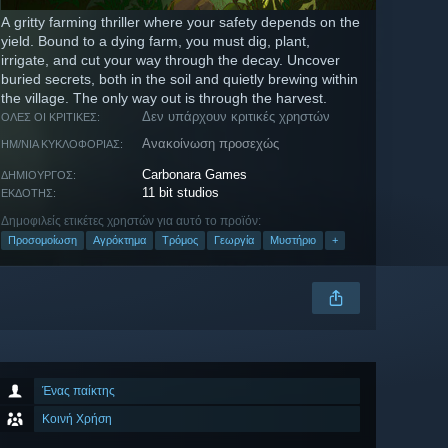
A gritty farming thriller where your safety depends on the
yield. Bound to a dying farm, you must dig, plant,
irrigate, and cut your way through the decay. Uncover
buried secrets, both in the soil and quietly brewing within
the village. The only way out is through the harvest.
Δεν υπάρχουν κριτικές χρηστών
ΌΛΕΣ ΟΙ ΚΡΙΤΙΚΈΣ:
Ανακοίνωση προσεχώς
ΗΜ/ΝΊΑ ΚΥΚΛΟΦΟΡΊΑΣ:
Carbonara Games
ΔΗΜΙΟΥΡΓΌΣ:
11 bit studios
ΕΚΔΌΤΗΣ:
Δημοφιλείς ετικέτες χρηστών για αυτό το προϊόν:
Προσομοίωση
Αγρόκτημα
Τρόμος
Γεωργία
Μυστήριο
+
Ένας παίκτης
Κοινή Χρήση