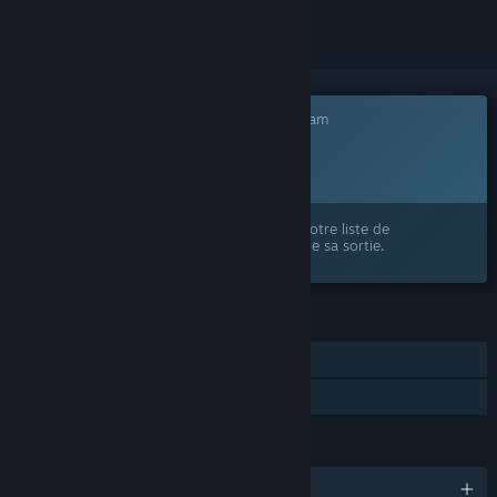
Ce jeu n'est pas encore disponible sur Steam
Date de sortie prévue :
À déterminer
Ce produit vous intéresse ? Ajoutez-le à votre liste de
souhaits et recevez une notification lors de sa sortie.
FONCTIONNALITÉS
Solo
Partage familial
LANGUES
Français et 9 autres langues