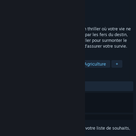
Développement
Carbonara Games
Édition
11 bit studios
Sorti le
À déterminer
Un jeu de simulation de ferme doublé d’un thriller où votre vie ne
tient qu’à un fil. Lié à une terre mourante par les fers du destin,
vous devez creuser, planter, irriguer et tailler pour surmonter le
déclin et récolter cultures et secrets afin d’assurer votre survie.
TAGS
Simulation
Ferme
Horreur
Agriculture
+
ÉVALUATIONS
aucune évaluation
Connectez-vous
pour ajouter cet article à votre liste de souhaits,
le suivre ou l'ignorer