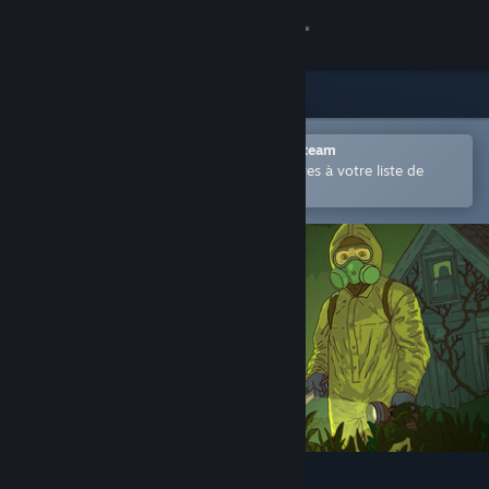
Se connecter
Magasin
Communauté
Ouvrir dans l'application mobile Steam
Permet d'ajouter facilement des titres à votre liste de
souhaits.
À propos
Support
Changer la langue
Télécharger l'application mobile Steam
Voir version ordi. du site
Crop