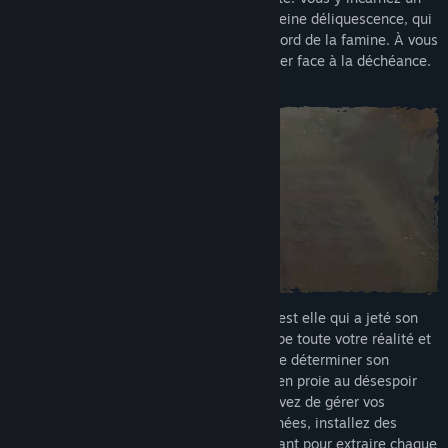
personnage enlisé dans un domaine en pleine déliquescence, qui
se voit contraint de nourrir un village au bord de la famine. À vous
Titre :
Crop
donc de maîtriser votre routine, ou de céder face à la déchéance.
Genre :
Aventure
,
Simulation
Date de parution :
À déterminer
Vous n’avez point hérité de cette terre ; c’est elle qui a jeté son
dévolu sur vous. À présent, la ferme occupe toute votre réalité et
la seule liberté qu’il vous reste est celle de déterminer son
organisation. À l’heure où toute une ville en proie au désespoir
repose sur votre production, vous vous devez de gérer vos
cultures avec sagesse. Creusez des tranchées, installez des
pompes et réparez votre matériel vieillissant pour extraire chaque