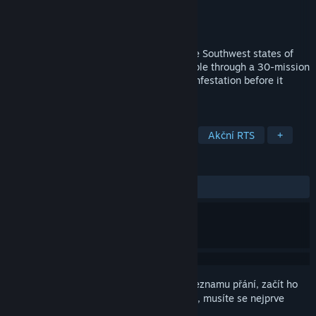
Vývojář
Aartform Games
,
Mark Brendan
Vydavatel
Aartform Games
Vydání
24. srp. 2026
Giant mutant fire ants are overrunning the Southwest states of
1950s America! Command Task Force Sable through a 30-mission
tactical defence campaign to defeat the infestation before it
overruns Las Vegas.
ZNAČKY
Strategické
S bohatým příběhem
Akční RTS
+
RECENZE
Žádné uživatelské recenze
Abyste si mohli tento produkt přidat do seznamu přání, začít ho
sledovat nebo ho zařadit mezi ignorované, musíte se nejprve
přihlásit
.