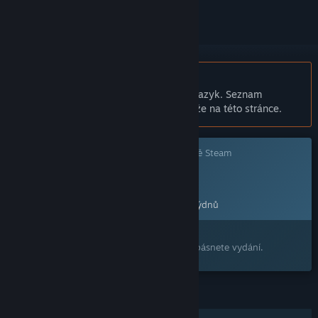
Čeština není podporována
Tento produkt nepodporuje Váš místní jazyk. Seznam
podporovaných jazyků je k dispozici níže na této stránce.
Tato hra prozatím není dostupná ve službě Steam
Plánované datum vydání:
24. srp. 2026
Tato hra bude odemknuta přibližně za 2 týdnů
Máte zájem o tento produkt?
Přidejte si ho do seznamu přání, ať nepropásnete vydání.
FUNKCE