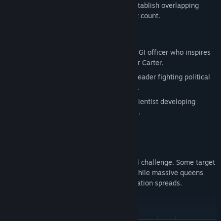
swarms. Position your forces carefully, establish overlapping
fields of fire, and make every deployment count.
Key Characters:
Lieutenant Johnny Henderson: A brave GI officer who inspires
troops and works closely with Professor Carter.
General Gordon McCoy: A determined leader fighting political
red tape to provide essential resources.
Professor Gillian Carter: A dedicated scientist developing
innovative solutions to combat the ants.
Battle the Growing Threat:
Each ant type presents a different tactical challenge. Some target
your defences, others hunt your troops, while massive queens
and airborne drones emerge as the infestation spreads.
Turn the Tide:
Call in artillery strikes, air support, pheromone-based