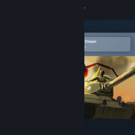
Přihlásit se
Obchod
Komunita
Otevřete v mobilní aplikaci služby Steam
Pro snazší přidání do seznamu přání
Informace
Podpora
Změnit jazyk
Mobilní aplikace služby Steam
Desktopová verze stránky
America Against Ants