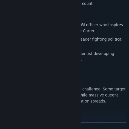
fields of fire, and make every deployment count.
Key Characters:
Lieutenant Johnny Henderson: A brave GI officer who inspires
troops and works closely with Professor Carter.
General Gordon McCoy: A determined leader fighting political
red tape to provide essential resources.
Professor Gillian Carter: A dedicated scientist developing
innovative solutions to combat the ants.
Battle the Growing Threat:
Each ant type presents a different tactical challenge. Some target
your defences, others hunt your troops, while massive queens
and airborne drones emerge as the infestation spreads.
Turn the Tide:
Call in artillery strikes, air support, pheromone-based
SAIBA MAIS
experimental weapons, and the devastating Atomic Annie nuclear