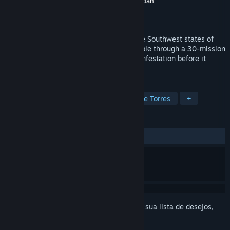
Desenvolvedor
Aartform Games
,
Mark Brendan
Distribuidora
Aartform Games
Lançamento:
24/ago./2026
Giant mutant fire ants are overrunning the Southwest states of
1950s America! Command Task Force Sable through a 30-mission
tactical defence campaign to defeat the infestation before it
overruns Las Vegas.
MARCADORES
Estratégia
Boa Trama
Defesa de Torres
+
ANÁLISES
Nenhuma análise de usuário
Inicie a sessão
para adicionar este item à sua lista de desejos,
segui-lo ou ignorá-lo