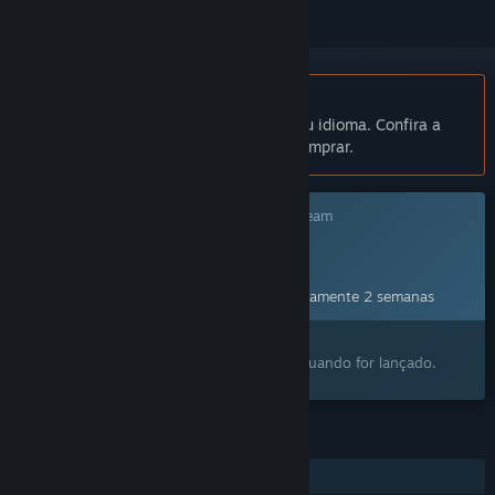
Indisponível em Português (Brasil)
Este produto não está disponível no seu idioma. Confira a
lista de idiomas oferecidos antes de comprar.
Este jogo ainda não está disponível no Steam
Data de lançamento planejada:
24/ago./2026
Este jogo deve ser liberado em aproximadamente 2 semanas
Despertou o seu interesse?
Adicione à lista de desejos e avisaremos quando for lançado.
RECURSOS
Um jogador