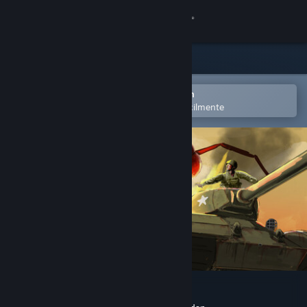
Iniciar sessão
Loja
Comunidade
Abra no aplicativo móvel do Steam
para adicionar à lista de desejos facilmente
Sobre
Suporte
Alterar idioma
Baixe o aplicativo móvel do Steam
Ver versão para computadores
America Against Ants